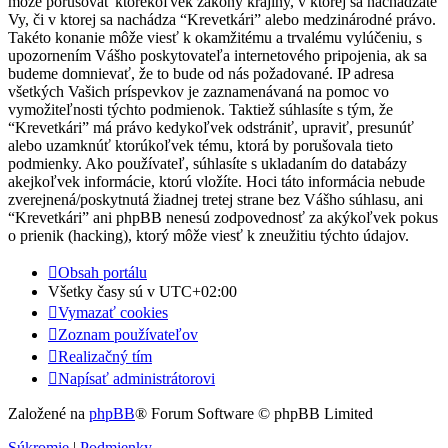
môže porušovať ktorékoľvek zákony krajiny, v ktorej sa nachádzate
Vy, či v ktorej sa nachádza “Krevetkári” alebo medzinárodné právo.
Takéto konanie môže viesť k okamžitému a trvalému vylúčeniu, s
upozornením Vášho poskytovateľa internetového pripojenia, ak sa
budeme domnievať, že to bude od nás požadované. IP adresa
všetkých Vašich príspevkov je zaznamenávaná na pomoc vo
vymožiteľnosti týchto podmienok. Taktiež súhlasíte s tým, že
“Krevetkári” má právo kedykoľvek odstrániť, upraviť, presunúť
alebo uzamknúť ktorúkoľvek tému, ktorá by porušovala tieto
podmienky. Ako používateľ, súhlasíte s ukladaním do databázy
akejkoľvek informácie, ktorú vložíte. Hoci táto informácia nebude
zverejnená/poskytnutá žiadnej tretej strane bez Vášho súhlasu, ani
“Krevetkári” ani phpBB nenesú zodpovednosť za akýkoľvek pokus
o prienik (hacking), ktorý môže viesť k zneužitiu týchto údajov.
Obsah portálu
Všetky časy sú v
UTC+02:00
Vymazať cookies
Zoznam používateľov
Realizačný tím
Napísať administrátorovi
Založené na
phpBB
® Forum Software © phpBB Limited
Súkromie
|
Podmienky