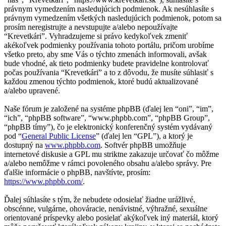
právnym vymedzením nasledujúcich podmienok. Ak nesúhlasíte s
právnym vymedzením všetkých nasledujúcich podmienok, potom sa
prosím neregistrujte a nevstupujte a/alebo nepoužívajte
“Krevetkári”. Vyhradzujeme si právo kedykoľvek zmeniť
akékoľvek podmienky používania tohoto portálu, pričom urobíme
všetko preto, aby sme Vás o týchto zmenách informovali, avšak
bude vhodné, ak tieto podmienky budete pravidelne kontrolovať
počas používania “Krevetkári” a to z dôvodu, že musíte súhlasiť s
každou zmenou týchto podmienok, ktoré budú aktualizované
a/alebo upravené.
Naše fórum je založené na systéme phpBB (ďalej len “oni”, “im”,
“ich”, “phpBB software”, “www.phpbb.com”, “phpBB Group”,
“phpBB tímy”), čo je elektronický konferenčný systém vydávaný
pod “
General Public License
” (ďalej len “GPL”), a ktorý je
dostupný na
www.phpbb.com
. Softvér phpBB umožňuje
internetové diskusie a GPL mu striktne zakazuje určovať čo môžme
a/alebo nemôžme v rámci povoleného obsahu a/alebo správy. Pre
ďalšie informácie o phpBB, navštívte, prosím:
https://www.phpbb.com/
.
Ďalej súhlasíte s tým, že nebudete odosielať žiadne urážlivé,
obscénne, vulgárne, ohováracie, nenávistné, výhražné, sexuálne
orientované príspevky alebo posielať akýkoľvek iný materiál, ktorý