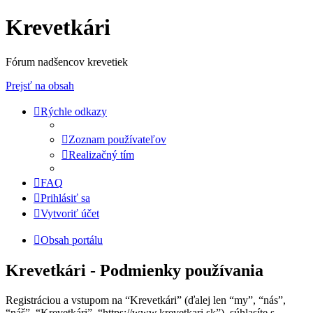
Krevetkári
Fórum nadšencov krevetiek
Prejsť na obsah
Rýchle odkazy
Zoznam používateľov
Realizačný tím
FAQ
Prihlásiť sa
Vytvoriť účet
Obsah portálu
Krevetkári - Podmienky používania
Registráciou a vstupom na “Krevetkári” (ďalej len “my”, “nás”,
“náš”, “Krevetkári”, “https://www.krevetkari.sk”), súhlasíte s