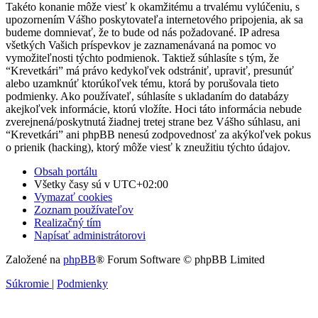
Takéto konanie môže viesť k okamžitému a trvalému vylúčeniu, s
upozornením Vášho poskytovateľa internetového pripojenia, ak sa
budeme domnievať, že to bude od nás požadované. IP adresa
všetkých Vašich príspevkov je zaznamenávaná na pomoc vo
vymožiteľnosti týchto podmienok. Taktiež súhlasíte s tým, že
“Krevetkári” má právo kedykoľvek odstrániť, upraviť, presunúť
alebo uzamknúť ktorúkoľvek tému, ktorá by porušovala tieto
podmienky. Ako používateľ, súhlasíte s ukladaním do databázy
akejkoľvek informácie, ktorú vložíte. Hoci táto informácia nebude
zverejnená/poskytnutá žiadnej tretej strane bez Vášho súhlasu, ani
“Krevetkári” ani phpBB nenesú zodpovednosť za akýkoľvek pokus
o prienik (hacking), ktorý môže viesť k zneužitiu týchto údajov.
Obsah portálu
Všetky časy sú v
UTC+02:00
Vymazať cookies
Zoznam používateľov
Realizačný tím
Napísať administrátorovi
Založené na
phpBB
® Forum Software © phpBB Limited
Súkromie
|
Podmienky