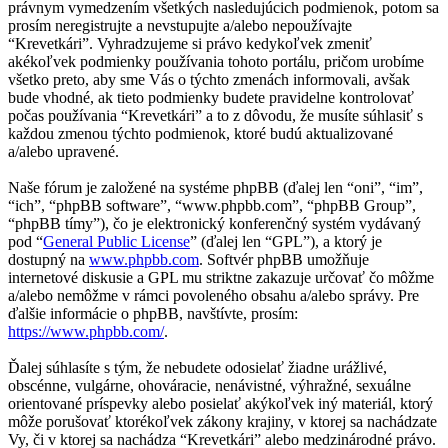
právnym vymedzením všetkých nasledujúcich podmienok, potom sa
prosím neregistrujte a nevstupujte a/alebo nepoužívajte
“Krevetkári”. Vyhradzujeme si právo kedykoľvek zmeniť
akékoľvek podmienky používania tohoto portálu, pričom urobíme
všetko preto, aby sme Vás o týchto zmenách informovali, avšak
bude vhodné, ak tieto podmienky budete pravidelne kontrolovať
počas používania “Krevetkári” a to z dôvodu, že musíte súhlasiť s
každou zmenou týchto podmienok, ktoré budú aktualizované
a/alebo upravené.
Naše fórum je založené na systéme phpBB (ďalej len “oni”, “im”,
“ich”, “phpBB software”, “www.phpbb.com”, “phpBB Group”,
“phpBB tímy”), čo je elektronický konferenčný systém vydávaný
pod “
General Public License
” (ďalej len “GPL”), a ktorý je
dostupný na
www.phpbb.com
. Softvér phpBB umožňuje
internetové diskusie a GPL mu striktne zakazuje určovať čo môžme
a/alebo nemôžme v rámci povoleného obsahu a/alebo správy. Pre
ďalšie informácie o phpBB, navštívte, prosím:
https://www.phpbb.com/
.
Ďalej súhlasíte s tým, že nebudete odosielať žiadne urážlivé,
obscénne, vulgárne, ohováracie, nenávistné, výhražné, sexuálne
orientované príspevky alebo posielať akýkoľvek iný materiál, ktorý
môže porušovať ktorékoľvek zákony krajiny, v ktorej sa nachádzate
Vy, či v ktorej sa nachádza “Krevetkári” alebo medzinárodné právo.