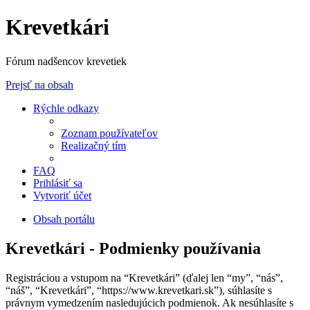
Krevetkári
Fórum nadšencov krevetiek
Prejsť na obsah
Rýchle odkazy
Zoznam používateľov
Realizačný tím
FAQ
Prihlásiť sa
Vytvoriť účet
Obsah portálu
Krevetkári - Podmienky používania
Registráciou a vstupom na “Krevetkári” (ďalej len “my”, “nás”,
“náš”, “Krevetkári”, “https://www.krevetkari.sk”), súhlasíte s
právnym vymedzením nasledujúcich podmienok. Ak nesúhlasíte s