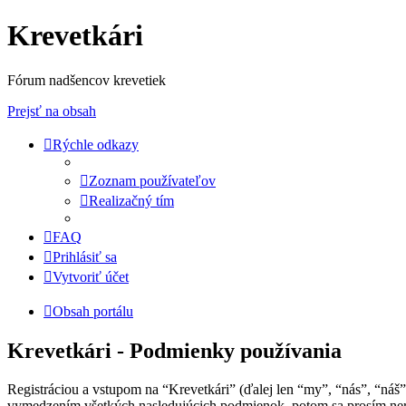
Krevetkári
Fórum nadšencov krevetiek
Prejsť na obsah
Rýchle odkazy
Zoznam používateľov
Realizačný tím
FAQ
Prihlásiť sa
Vytvoriť účet
Obsah portálu
Krevetkári - Podmienky používania
Registráciou a vstupom na “Krevetkári” (ďalej len “my”, “nás”, “náš
vymedzením všetkých nasledujúcich podmienok, potom sa prosím nere