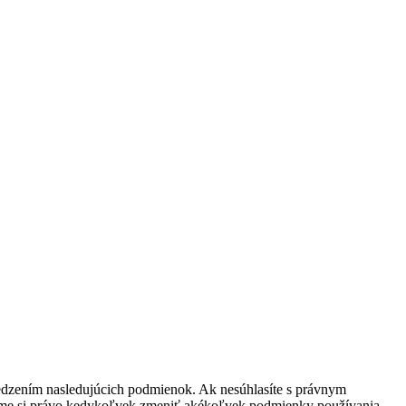
ymedzením nasledujúcich podmienok. Ak nesúhlasíte s právnym
ujeme si právo kedykoľvek zmeniť akékoľvek podmienky používania