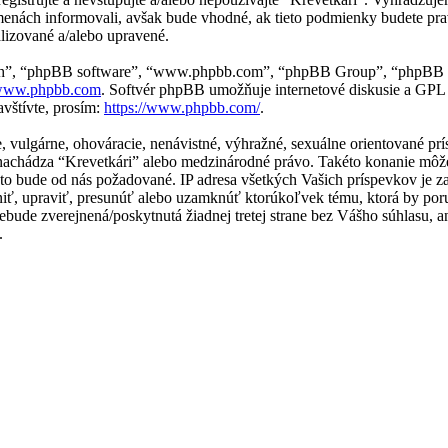
menách informovali, avšak bude vhodné, ak tieto podmienky budete pra
lizované a/alebo upravené.
“ich”, “phpBB software”, “www.phpbb.com”, “phpBB Group”, “phpBB t
ww.phpbb.com
. Softvér phpBB umožňuje internetové diskusie a GPL
vštívte, prosím:
https://www.phpbb.com/
.
ne, vulgárne, ohováracie, nenávistné, výhražné, sexuálne orientované p
 sa nachádza “Krevetkári” alebo medzinárodné právo. Takéto konanie m
e to bude od nás požadované. IP adresa všetkých Vašich príspevkov j
niť, upraviť, presunúť alebo uzamknúť ktorúkoľvek tému, ktorá by por
 nebude zverejnená/poskytnutá žiadnej tretej strane bez Vášho súhlas
.