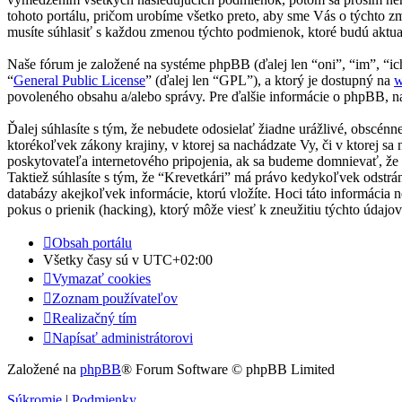
tohoto portálu, pričom urobíme všetko preto, aby sme Vás o týchto z
musíte súhlasiť s každou zmenou týchto podmienok, ktoré budú aktua
Naše fórum je založené na systéme phpBB (ďalej len “oni”, “im”, 
“
General Public License
” (ďalej len “GPL”), a ktorý je dostupný na
w
povoleného obsahu a/alebo správy. Pre ďalšie informácie o phpBB, na
Ďalej súhlasíte s tým, že nebudete odosielať žiadne urážlivé, obscén
ktorékoľvek zákony krajiny, v ktorej sa nachádzate Vy, či v ktorej
poskytovateľa internetového pripojenia, ak sa budeme domnievať, ž
Taktiež súhlasíte s tým, že “Krevetkári” má právo kedykoľvek odstrá
databázy akejkoľvek informácie, ktorú vložíte. Hoci táto informácia
pokus o prienik (hacking), ktorý môže viesť k zneužitiu týchto údajov
Obsah portálu
Všetky časy sú v
UTC+02:00
Vymazať cookies
Zoznam používateľov
Realizačný tím
Napísať administrátorovi
Založené na
phpBB
® Forum Software © phpBB Limited
Súkromie
|
Podmienky