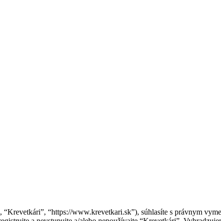
”, “Krevetkári”, “https://www.krevetkari.sk”), súhlasíte s právnym v
gistrujte a nevstupujte a/alebo nepoužívajte “Krevetkári”. Vyhradz