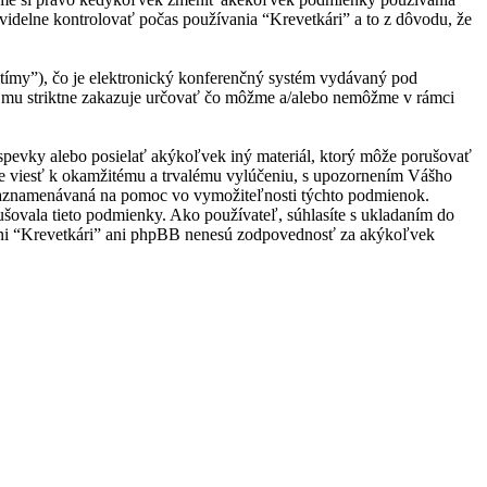
videlne kontrolovať počas používania “Krevetkári” a to z dôvodu, že
ímy”), čo je elektronický konferenčný systém vydávaný pod
 mu striktne zakazuje určovať čo môžme a/alebo nemôžme v rámci
ríspevky alebo posielať akýkoľvek iný materiál, ktorý môže porušovať
ôže viesť k okamžitému a trvalému vylúčeniu, s upozornením Vášho
e zaznamenávaná na pomoc vo vymožiteľnosti týchto podmienok.
ušovala tieto podmienky. Ako používateľ, súhlasíte s ukladaním do
u, ani “Krevetkári” ani phpBB nenesú zodpovednosť za akýkoľvek