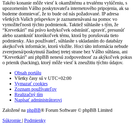
Takéto konanie môže viesť k okamžitému a trvalému vylúčeniu, s
upozornením Vášho poskytovateľa internetového pripojenia, ak sa
budeme domnievať, že to bude od nás požadované. IP adresa
všetkých Vašich príspevkov je zaznamenávaná na pomoc vo
vymožiteľnosti týchto podmienok. Taktiež súhlasíte s tým, že
“Krevetkári” má právo kedykoľvek odstrániť, upraviť, presunúť
alebo uzamknúť ktorúkoľvek tému, ktorá by porušovala tieto
podmienky. Ako používateľ, súhlasíte s ukladaním do databázy
akejkoľvek informácie, ktorú vložíte. Hoci táto informácia nebude
zverejnená/poskytnutá žiadnej tretej strane bez Vášho súhlasu, ani
“Krevetkári” ani phpBB nenesú zodpovednosť za akýkoľvek pokus
o prienik (hacking), ktorý môže viesť k zneužitiu týchto údajov.
Obsah portálu
Všetky časy sú v
UTC+02:00
Vymazať cookies
Zoznam používateľov
Realizačný tím
Napísať administrátorovi
Založené na
phpBB
® Forum Software © phpBB Limited
Súkromie
|
Podmienky