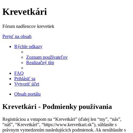
Krevetkári
Fórum nadšencov krevetiek
Prejsť na obsah
Rýchle odkazy
Zoznam používateľov
Realizačný tím
FAQ
Prihlásiť sa
Vytvoriť účet
Obsah portálu
Krevetkári - Podmienky používania
Registráciou a vstupom na “Krevetkári” (ďalej len “my”, “nás”,
“náš”, “Krevetkári”, “https://www.krevetkari.sk”), súhlasíte s
právnym vymedzením nasledujúcich podmienok. Ak nesúhlasíte s