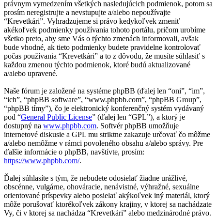
právnym vymedzením všetkých nasledujúcich podmienok, potom sa
prosím neregistrujte a nevstupujte a/alebo nepoužívajte
“Krevetkári”. Vyhradzujeme si právo kedykoľvek zmeniť
akékoľvek podmienky používania tohoto portálu, pričom urobíme
všetko preto, aby sme Vás o týchto zmenách informovali, avšak
bude vhodné, ak tieto podmienky budete pravidelne kontrolovať
počas používania “Krevetkári” a to z dôvodu, že musíte súhlasiť s
každou zmenou týchto podmienok, ktoré budú aktualizované
a/alebo upravené.
Naše fórum je založené na systéme phpBB (ďalej len “oni”, “im”,
“ich”, “phpBB software”, “www.phpbb.com”, “phpBB Group”,
“phpBB tímy”), čo je elektronický konferenčný systém vydávaný
pod “
General Public License
” (ďalej len “GPL”), a ktorý je
dostupný na
www.phpbb.com
. Softvér phpBB umožňuje
internetové diskusie a GPL mu striktne zakazuje určovať čo môžme
a/alebo nemôžme v rámci povoleného obsahu a/alebo správy. Pre
ďalšie informácie o phpBB, navštívte, prosím:
https://www.phpbb.com/
.
Ďalej súhlasíte s tým, že nebudete odosielať žiadne urážlivé,
obscénne, vulgárne, ohováracie, nenávistné, výhražné, sexuálne
orientované príspevky alebo posielať akýkoľvek iný materiál, ktorý
môže porušovať ktorékoľvek zákony krajiny, v ktorej sa nachádzate
Vy, či v ktorej sa nachádza “Krevetkári” alebo medzinárodné právo.