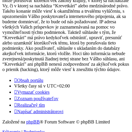
môže porušovať ktorékoľvek zákony krajiny, v ktorej sa nachádzate
Vy, či v ktorej sa nachádza “Krevetkári” alebo medzinárodné právo.
Takéto konanie môže viesť k okamžitému a trvalému vylúčeniu, s
upozornením Vášho poskytovateľa internetového pripojenia, ak sa
budeme domnievať, že to bude od nás požadované. IP adresa
všetkých Vašich príspevkov je zaznamenávaná na pomoc vo
vymožiteľnosti týchto podmienok. Taktiež súhlasíte s tým, že
“Krevetkári” má právo kedykoľvek odstrániť, upraviť, presunúť
alebo uzamknúť ktorúkoľvek tému, ktorá by porušovala tieto
podmienky. Ako používateľ, súhlasíte s ukladaním do databázy
akejkoľvek informácie, ktorú vložíte. Hoci táto informácia nebude
zverejnená/poskytnutá žiadnej tretej strane bez Vášho súhlasu, ani
“Krevetkári” ani phpBB nenesú zodpovednosť za akýkoľvek pokus
o prienik (hacking), ktorý môže viesť k zneužitiu týchto údajov.
Obsah portálu
Všetky časy sú v
UTC+02:00
Vymazať cookies
Zoznam používateľov
Realizačný tím
Napísať administrátorovi
Založené na
phpBB
® Forum Software © phpBB Limited
Súkromie
|
Podmienky