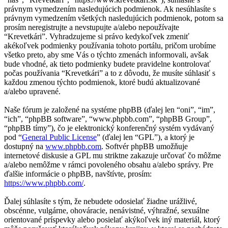
právnym vymedzením nasledujúcich podmienok. Ak nesúhlasíte s
právnym vymedzením všetkých nasledujúcich podmienok, potom sa
prosím neregistrujte a nevstupujte a/alebo nepoužívajte
“Krevetkári”. Vyhradzujeme si právo kedykoľvek zmeniť
akékoľvek podmienky používania tohoto portálu, pričom urobíme
všetko preto, aby sme Vás o týchto zmenách informovali, avšak
bude vhodné, ak tieto podmienky budete pravidelne kontrolovať
počas používania “Krevetkári” a to z dôvodu, že musíte súhlasiť s
každou zmenou týchto podmienok, ktoré budú aktualizované
a/alebo upravené.
Naše fórum je založené na systéme phpBB (ďalej len “oni”, “im”,
“ich”, “phpBB software”, “www.phpbb.com”, “phpBB Group”,
“phpBB tímy”), čo je elektronický konferenčný systém vydávaný
pod “
General Public License
” (ďalej len “GPL”), a ktorý je
dostupný na
www.phpbb.com
. Softvér phpBB umožňuje
internetové diskusie a GPL mu striktne zakazuje určovať čo môžme
a/alebo nemôžme v rámci povoleného obsahu a/alebo správy. Pre
ďalšie informácie o phpBB, navštívte, prosím:
https://www.phpbb.com/
.
Ďalej súhlasíte s tým, že nebudete odosielať žiadne urážlivé,
obscénne, vulgárne, ohováracie, nenávistné, výhražné, sexuálne
orientované príspevky alebo posielať akýkoľvek iný materiál, ktorý