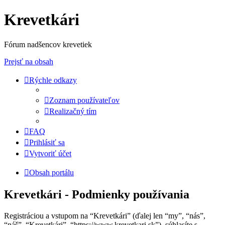
Krevetkári
Fórum nadšencov krevetiek
Prejsť na obsah
Rýchle odkazy
Zoznam používateľov
Realizačný tím
FAQ
Prihlásiť sa
Vytvoriť účet
Obsah portálu
Krevetkári - Podmienky používania
Registráciou a vstupom na “Krevetkári” (ďalej len “my”, “nás”,
“náš”, “Krevetkári”, “https://www.krevetkari.sk”), súhlasíte s