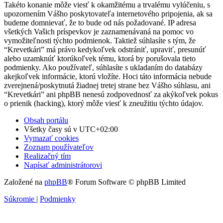
Takéto konanie môže viesť k okamžitému a trvalému vylúčeniu, s
upozornením Vášho poskytovateľa internetového pripojenia, ak sa
budeme domnievať, že to bude od nás požadované. IP adresa
všetkých Vašich príspevkov je zaznamenávaná na pomoc vo
vymožiteľnosti týchto podmienok. Taktiež súhlasíte s tým, že
“Krevetkári” má právo kedykoľvek odstrániť, upraviť, presunúť
alebo uzamknúť ktorúkoľvek tému, ktorá by porušovala tieto
podmienky. Ako používateľ, súhlasíte s ukladaním do databázy
akejkoľvek informácie, ktorú vložíte. Hoci táto informácia nebude
zverejnená/poskytnutá žiadnej tretej strane bez Vášho súhlasu, ani
“Krevetkári” ani phpBB nenesú zodpovednosť za akýkoľvek pokus
o prienik (hacking), ktorý môže viesť k zneužitiu týchto údajov.
Obsah portálu
Všetky časy sú v
UTC+02:00
Vymazať cookies
Zoznam používateľov
Realizačný tím
Napísať administrátorovi
Založené na
phpBB
® Forum Software © phpBB Limited
Súkromie
|
Podmienky