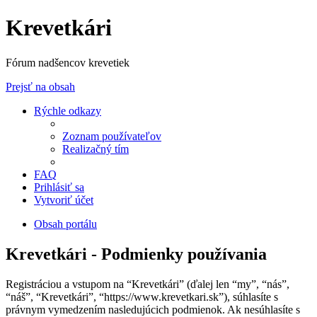
Krevetkári
Fórum nadšencov krevetiek
Prejsť na obsah
Rýchle odkazy
Zoznam používateľov
Realizačný tím
FAQ
Prihlásiť sa
Vytvoriť účet
Obsah portálu
Krevetkári - Podmienky používania
Registráciou a vstupom na “Krevetkári” (ďalej len “my”, “nás”,
“náš”, “Krevetkári”, “https://www.krevetkari.sk”), súhlasíte s
právnym vymedzením nasledujúcich podmienok. Ak nesúhlasíte s