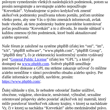
právnym vymedzením všetkých nasledujúcich podmienok, potom sa
prosím neregistrujte a nevstupujte a/alebo nepoužívajte
“Krevetkári”. Vyhradzujeme si právo kedykoľvek zmeniť
akékoľvek podmienky používania tohoto portálu, pričom urobíme
všetko preto, aby sme Vás o týchto zmenách informovali, avšak
bude vhodné, ak tieto podmienky budete pravidelne kontrolovať
počas používania “Krevetkári” a to z dôvodu, že musíte súhlasiť s
každou zmenou týchto podmienok, ktoré budú aktualizované
a/alebo upravené.
Naše fórum je založené na systéme phpBB (ďalej len “oni”, “im”,
“ich”, “phpBB software”, “www.phpbb.com”, “phpBB Group”,
“phpBB tímy”), čo je elektronický konferenčný systém vydávaný
pod “
General Public License
” (ďalej len “GPL”), a ktorý je
dostupný na
www.phpbb.com
. Softvér phpBB umožňuje
internetové diskusie a GPL mu striktne zakazuje určovať čo môžme
a/alebo nemôžme v rámci povoleného obsahu a/alebo správy. Pre
ďalšie informácie o phpBB, navštívte, prosím:
https://www.phpbb.com/
.
Ďalej súhlasíte s tým, že nebudete odosielať žiadne urážlivé,
obscénne, vulgárne, ohováracie, nenávistné, výhražné, sexuálne
orientované príspevky alebo posielať akýkoľvek iný materiál, ktorý
môže porušovať ktorékoľvek zákony krajiny, v ktorej sa nachádzate
Vy, či v ktorej sa nachádza “Krevetkári” alebo medzinárodné právo.