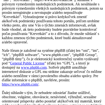
právnym vymedzením nasledujúcich podmienok. Ak nesúhlasíte s
právnym vymedzením všetkých nasledujúcich podmienok, potom sa
prosím neregistrujte a nevstupujte a/alebo nepoužívajte
“Krevetkári”. Vyhradzujeme si právo kedykoľvek zmeniť
akékoľvek podmienky používania tohoto portálu, pričom urobíme
všetko preto, aby sme Vás o týchto zmenách informovali, avšak
bude vhodné, ak tieto podmienky budete pravidelne kontrolovať
počas používania “Krevetkári” a to z dôvodu, že musíte súhlasiť s
každou zmenou týchto podmienok, ktoré budú aktualizované
a/alebo upravené.
Naše fórum je založené na systéme phpBB (ďalej len “oni”, “im”,
“ich”, “phpBB software”, “www.phpbb.com”, “phpBB Group”,
“phpBB tímy”), čo je elektronický konferenčný systém vydávaný
pod “
General Public License
” (ďalej len “GPL”), a ktorý je
dostupný na
www.phpbb.com
. Softvér phpBB umožňuje
internetové diskusie a GPL mu striktne zakazuje určovať čo môžme
a/alebo nemôžme v rámci povoleného obsahu a/alebo správy. Pre
ďalšie informácie o phpBB, navštívte, prosím:
https://www.phpbb.com/
.
Ďalej súhlasíte s tým, že nebudete odosielať žiadne urážlivé,
obscénne, vulgárne, ohováracie, nenávistné, výhražné, sexuálne
orientované príspevky alebo posielať akýkoľvek iný materiál, ktorý