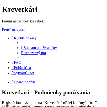
Krevetkári
Fórum nadšencov krevetiek
Prejsť na obsah
Rýchle odkazy
Zoznam používateľov
Realizačný tím
FAQ
Prihlásiť sa
Vytvoriť účet
Obsah portálu
Krevetkári - Podmienky používania
Registráciou a vstupom na “Krevetkári” (ďalej len “my”, “nás”,
“náš”, “Krevetkári”, “https://www.krevetkari.sk”), súhlasíte s