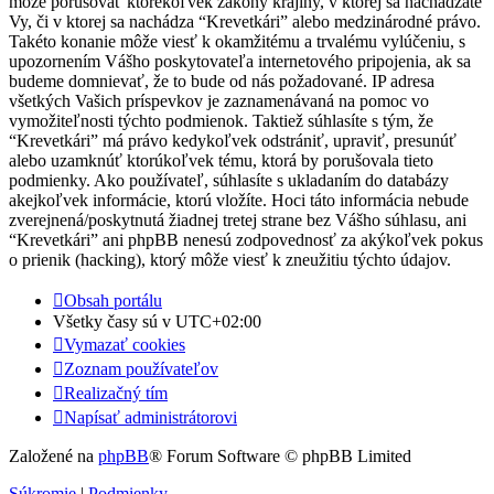
môže porušovať ktorékoľvek zákony krajiny, v ktorej sa nachádzate
Vy, či v ktorej sa nachádza “Krevetkári” alebo medzinárodné právo.
Takéto konanie môže viesť k okamžitému a trvalému vylúčeniu, s
upozornením Vášho poskytovateľa internetového pripojenia, ak sa
budeme domnievať, že to bude od nás požadované. IP adresa
všetkých Vašich príspevkov je zaznamenávaná na pomoc vo
vymožiteľnosti týchto podmienok. Taktiež súhlasíte s tým, že
“Krevetkári” má právo kedykoľvek odstrániť, upraviť, presunúť
alebo uzamknúť ktorúkoľvek tému, ktorá by porušovala tieto
podmienky. Ako používateľ, súhlasíte s ukladaním do databázy
akejkoľvek informácie, ktorú vložíte. Hoci táto informácia nebude
zverejnená/poskytnutá žiadnej tretej strane bez Vášho súhlasu, ani
“Krevetkári” ani phpBB nenesú zodpovednosť za akýkoľvek pokus
o prienik (hacking), ktorý môže viesť k zneužitiu týchto údajov.
Obsah portálu
Všetky časy sú v
UTC+02:00
Vymazať cookies
Zoznam používateľov
Realizačný tím
Napísať administrátorovi
Založené na
phpBB
® Forum Software © phpBB Limited
Súkromie
|
Podmienky