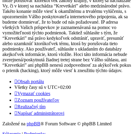
môže porušovať ktorékoľvek zákony krajiny, v ktorej sa nachádzate
Vy, či v ktorej sa nachádza “Krevetkári” alebo medzinárodné právo.
Takéto konanie môže viesť k okamžitému a trvalému vylúčeniu, s
upozornením Vášho poskytovateľa internetového pripojenia, ak sa
budeme domnievať, že to bude od nás požadované. IP adresa
všetkých Vašich príspevkov je zaznamenávaná na pomoc vo
vymožiteľnosti týchto podmienok. Taktiež súhlasíte s tým, že
“Krevetkári” má právo kedykoľvek odstrániť, upraviť, presunúť
alebo uzamknúť ktorúkoľvek tému, ktorá by porušovala tieto
podmienky. Ako používateľ, súhlasíte s ukladaním do databázy
akejkoľvek informácie, ktorú vložíte. Hoci táto informácia nebude
zverejnená/poskytnutá žiadnej tretej strane bez Vášho súhlasu, ani
“Krevetkári” ani phpBB nenesú zodpovednosť za akýkoľvek pokus
o prienik (hacking), ktorý môže viesť k zneužitiu týchto údajov.
Obsah portálu
Všetky časy sú v
UTC+02:00
Vymazať cookies
Zoznam používateľov
Realizačný tím
Napísať administrátorovi
Založené na
phpBB
® Forum Software © phpBB Limited
Súkromie
|
Podmienky