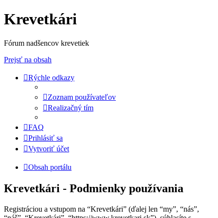
Krevetkári
Fórum nadšencov krevetiek
Prejsť na obsah
Rýchle odkazy
Zoznam používateľov
Realizačný tím
FAQ
Prihlásiť sa
Vytvoriť účet
Obsah portálu
Krevetkári - Podmienky používania
Registráciou a vstupom na “Krevetkári” (ďalej len “my”, “nás”,
“náš”, “Krevetkári”, “https://www.krevetkari.sk”), súhlasíte s