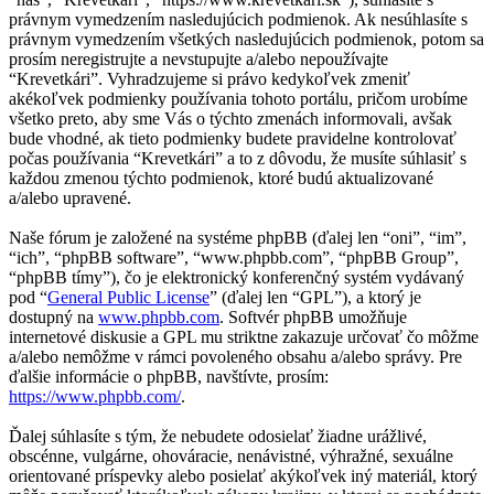
právnym vymedzením nasledujúcich podmienok. Ak nesúhlasíte s
právnym vymedzením všetkých nasledujúcich podmienok, potom sa
prosím neregistrujte a nevstupujte a/alebo nepoužívajte
“Krevetkári”. Vyhradzujeme si právo kedykoľvek zmeniť
akékoľvek podmienky používania tohoto portálu, pričom urobíme
všetko preto, aby sme Vás o týchto zmenách informovali, avšak
bude vhodné, ak tieto podmienky budete pravidelne kontrolovať
počas používania “Krevetkári” a to z dôvodu, že musíte súhlasiť s
každou zmenou týchto podmienok, ktoré budú aktualizované
a/alebo upravené.
Naše fórum je založené na systéme phpBB (ďalej len “oni”, “im”,
“ich”, “phpBB software”, “www.phpbb.com”, “phpBB Group”,
“phpBB tímy”), čo je elektronický konferenčný systém vydávaný
pod “
General Public License
” (ďalej len “GPL”), a ktorý je
dostupný na
www.phpbb.com
. Softvér phpBB umožňuje
internetové diskusie a GPL mu striktne zakazuje určovať čo môžme
a/alebo nemôžme v rámci povoleného obsahu a/alebo správy. Pre
ďalšie informácie o phpBB, navštívte, prosím:
https://www.phpbb.com/
.
Ďalej súhlasíte s tým, že nebudete odosielať žiadne urážlivé,
obscénne, vulgárne, ohováracie, nenávistné, výhražné, sexuálne
orientované príspevky alebo posielať akýkoľvek iný materiál, ktorý