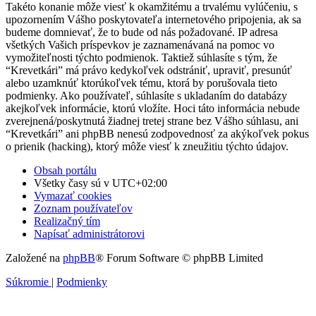
Takéto konanie môže viesť k okamžitému a trvalému vylúčeniu, s
upozornením Vášho poskytovateľa internetového pripojenia, ak sa
budeme domnievať, že to bude od nás požadované. IP adresa
všetkých Vašich príspevkov je zaznamenávaná na pomoc vo
vymožiteľnosti týchto podmienok. Taktiež súhlasíte s tým, že
“Krevetkári” má právo kedykoľvek odstrániť, upraviť, presunúť
alebo uzamknúť ktorúkoľvek tému, ktorá by porušovala tieto
podmienky. Ako používateľ, súhlasíte s ukladaním do databázy
akejkoľvek informácie, ktorú vložíte. Hoci táto informácia nebude
zverejnená/poskytnutá žiadnej tretej strane bez Vášho súhlasu, ani
“Krevetkári” ani phpBB nenesú zodpovednosť za akýkoľvek pokus
o prienik (hacking), ktorý môže viesť k zneužitiu týchto údajov.
Obsah portálu
Všetky časy sú v
UTC+02:00
Vymazať cookies
Zoznam používateľov
Realizačný tím
Napísať administrátorovi
Založené na
phpBB
® Forum Software © phpBB Limited
Súkromie
|
Podmienky