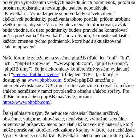
právnym vymedzením všetkých nasledujúcich podmienok, potom sa
prosím neregistrujte a nevstupujte a/alebo nepoužívajte
“Krevetkári”. Vyhradzujeme si právo kedykoľvek zmeniť
akékoľvek podmienky používania tohoto portálu, pričom urobíme
všetko preto, aby sme Vás o týchto zmenách informovali, avšak
bude vhodné, ak tieto podmienky budete pravidelne kontrolovať
počas používania “Krevetkári” a to z dôvodu, že musíte súhlasiť s
každou zmenou týchto podmienok, ktoré budú aktualizované
a/alebo upravené.
Naše fórum je založené na systéme phpBB (ďalej len “oni”, “im”,
“ich”, “phpBB software”, “www.phpbb.com”, “phpBB Group”,
“phpBB tímy”), čo je elektronický konferenčný systém vydávaný
pod “
General Public License
” (ďalej len “GPL”), a ktorý je
dostupný na
www.phpbb.com
. Softvér phpBB umožňuje
internetové diskusie a GPL mu striktne zakazuje určovať čo môžme
a/alebo nemôžme v rámci povoleného obsahu a/alebo správy. Pre
ďalšie informácie o phpBB, navštívte, prosím:
https://www.phpbb.com/
.
Ďalej súhlasíte s tým, že nebudete odosielať žiadne urážlivé,
obscénne, vulgárne, ohováracie, nenávistné, výhražné, sexuálne
orientované príspevky alebo posielať akýkoľvek iný materiál, ktorý
môže porušovať ktorékoľvek zákony krajiny, v ktorej sa nachádzate
Vy, či v ktorej sa nachádza “Krevetkári” alebo medzinárodné právo.