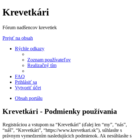
Krevetkári
Fórum nadšencov krevetiek
Prejsť na obsah
Rýchle odkazy
Zoznam používateľov
Realizačný tím
FAQ
Prihlásiť sa
Vytvoriť účet
Obsah portálu
Krevetkári - Podmienky používania
Registráciou a vstupom na “Krevetkári” (ďalej len “my”, “nás”,
“náš”, “Krevetkári”, “https://www.krevetkari.sk”), súhlasíte s
právnym vymedzením nasledujúcich podmienok. Ak nesúhlasíte s