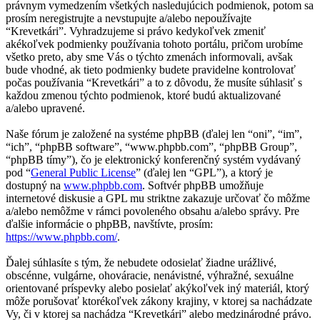
právnym vymedzením všetkých nasledujúcich podmienok, potom sa
prosím neregistrujte a nevstupujte a/alebo nepoužívajte
“Krevetkári”. Vyhradzujeme si právo kedykoľvek zmeniť
akékoľvek podmienky používania tohoto portálu, pričom urobíme
všetko preto, aby sme Vás o týchto zmenách informovali, avšak
bude vhodné, ak tieto podmienky budete pravidelne kontrolovať
počas používania “Krevetkári” a to z dôvodu, že musíte súhlasiť s
každou zmenou týchto podmienok, ktoré budú aktualizované
a/alebo upravené.
Naše fórum je založené na systéme phpBB (ďalej len “oni”, “im”,
“ich”, “phpBB software”, “www.phpbb.com”, “phpBB Group”,
“phpBB tímy”), čo je elektronický konferenčný systém vydávaný
pod “
General Public License
” (ďalej len “GPL”), a ktorý je
dostupný na
www.phpbb.com
. Softvér phpBB umožňuje
internetové diskusie a GPL mu striktne zakazuje určovať čo môžme
a/alebo nemôžme v rámci povoleného obsahu a/alebo správy. Pre
ďalšie informácie o phpBB, navštívte, prosím:
https://www.phpbb.com/
.
Ďalej súhlasíte s tým, že nebudete odosielať žiadne urážlivé,
obscénne, vulgárne, ohováracie, nenávistné, výhražné, sexuálne
orientované príspevky alebo posielať akýkoľvek iný materiál, ktorý
môže porušovať ktorékoľvek zákony krajiny, v ktorej sa nachádzate
Vy, či v ktorej sa nachádza “Krevetkári” alebo medzinárodné právo.