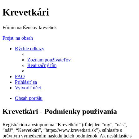
Krevetkári
Fórum nadšencov krevetiek
Prejsť na obsah
Rýchle odkazy
Zoznam používateľov
Realizačný tím
FAQ
Prihlásiť sa
Vytvoriť účet
Obsah portálu
Krevetkári - Podmienky používania
Registráciou a vstupom na “Krevetkári” (ďalej len “my”, “nás”,
“náš”, “Krevetkári”, “https://www.krevetkari.sk”), súhlasíte s
právnym vymedzením nasledujúcich podmienok. Ak nesúhlasíte s