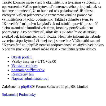
Takéto konanie môže viesť k okamžitému a trvalému vylúčeniu, s
upozornením Vášho poskytovateľa internetového pripojenia, ak sa
budeme domnievať, že to bude od nás požadované. IP adresa
všetkých Vašich príspevkov je zaznamenávaná na pomoc vo
vymožiteľnosti týchto podmienok. Taktiež súhlasíte s tým, že
“Krevetkári” má právo kedykoľvek odstrániť, upraviť, presunúť
alebo uzamknúť ktorúkoľvek tému, ktorá by porušovala tieto
podmienky. Ako používateľ, súhlasíte s ukladaním do databázy
akejkoľvek informácie, ktorú vložíte. Hoci táto informácia nebude
zverejnená/poskytnutá žiadnej tretej strane bez Vášho súhlasu, ani
“Krevetkári” ani phpBB nenesú zodpovednosť za akýkoľvek pokus
o prienik (hacking), ktorý môže viesť k zneužitiu týchto údajov.
Obsah portálu
Všetky časy sú v
UTC+02:00
Vymazať cookies
Zoznam používateľov
Realizačný tím
Napísať administrátorovi
Založené na
phpBB
® Forum Software © phpBB Limited
Súkromie
|
Podmienky