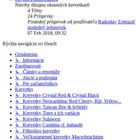
Návrhy dizajnu okrasných krevetkarií
4
Témy
24
Príspevky
Posledný príspevok
od používateľa
Radoslav
Zobraziť
posledný príspevok
07 Feb 2018, 09:32
Rýchla navigácia vo fórach
Oznámenia
↳ Informácie
Zaujímavosti
↳ Články a reportáže
↳ Akcie a podujatia
↳ Pre začiatočníkov
Krevetky
↳ Krevetky Crystal Red & Crystal Black
↳ Krevetky Neocaridina: Red Cherry, Rili, Yellow...
↳ Krevetky Taiwan Bee & hybridy
↳ Krevetky Tiger a ich variácie
↳ Krevetky Sulawesi
↳ Krevetky Caridina cf. babaulti
↳ Filtrujúce krevetky
↳ Veľkoramenné krevetky Macrobrachium