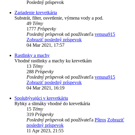
Posledný príspevok
Zariadenie krevetkária
Substrát, filter, osvetlenie, výmena vody a pod.
49
Témy
1777
Príspevky
Posledný príspevok
od používateľa
venusa915
Zobraziť posledný príspevok
04 Mar 2021, 17:57
Rastlinky a machy
Vhodné rastlinky a machy ku krevetkám
13
Témy
288
Príspevky
Posledný príspevok
od používateľa
venusa915
Zobraziť posledný príspevok
04 Mar 2021, 16:19
Spolubývajúci v krevetkáriu
Rybky a slimáky vhodné do krevetkária
15
Témy
319
Príspevky
Posledný príspevok
od používateľa
Pštros
Zobraziť
posledný príspevok
11 Apr 2023, 21:55