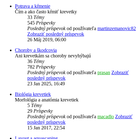
Potrava a kŕmenie
Čím a ako často kŕmiť krevetky
33
Témy
545
Príspevky
Posledný príspevok
od používateľa
martinzemanovic82
Zobraziť posledný príspevok
26 Máj 2019, 06:00
Choroby a škodcovia
Ani krevetkám sa choroby nevyhýbajú
36
Témy
782
Príspevky
Posledný príspevok
od používateľa
prasan
Zobraziť
posledný príspevok
23 Jan 2025, 16:49
Biológia krevetiek
Morfológia a anatómia krevetiek
5
Témy
29
Príspevky
Posledný príspevok
od používateľa
macadlo
Zobraziť
posledný príspevok
15 Jan 2017, 22:54
Layout a aquascaping