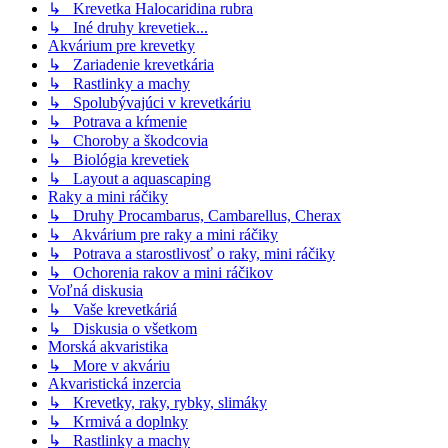
↳ Krevetka Halocaridina rubra
↳ Iné druhy krevetiek...
Akvárium pre krevetky
↳ Zariadenie krevetkária
↳ Rastlinky a machy
↳ Spolubývajúci v krevetkáriu
↳ Potrava a kŕmenie
↳ Choroby a škodcovia
↳ Biológia krevetiek
↳ Layout a aquascaping
Raky a mini ráčiky
↳ Druhy Procambarus, Cambarellus, Cherax
↳ Akvárium pre raky a mini ráčiky
↳ Potrava a starostlivosť o raky, mini ráčiky
↳ Ochorenia rakov a mini ráčikov
Voľná diskusia
↳ Vaše krevetkáriá
↳ Diskusia o všetkom
Morská akvaristika
↳ More v akváriu
Akvaristická inzercia
↳ Krevetky, raky, rybky, slimáky
↳ Krmivá a doplnky
↳ Rastlinky a machy