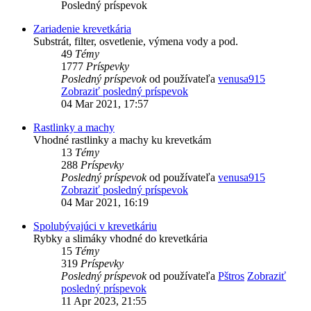
Posledný príspevok
Zariadenie krevetkária
Substrát, filter, osvetlenie, výmena vody a pod.
49
Témy
1777
Príspevky
Posledný príspevok
od používateľa
venusa915
Zobraziť posledný príspevok
04 Mar 2021, 17:57
Rastlinky a machy
Vhodné rastlinky a machy ku krevetkám
13
Témy
288
Príspevky
Posledný príspevok
od používateľa
venusa915
Zobraziť posledný príspevok
04 Mar 2021, 16:19
Spolubývajúci v krevetkáriu
Rybky a slimáky vhodné do krevetkária
15
Témy
319
Príspevky
Posledný príspevok
od používateľa
Pštros
Zobraziť
posledný príspevok
11 Apr 2023, 21:55