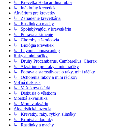
↳ Krevetka Halocaridina rubra
↳ Iné druhy krevetiek...
Akvárium pre krevetky
↳ Zariadenie krevetkária
↳ Rastlinky a machy
↳ Spolubývajúci v krevetkáriu
↳ Potrava a kŕmenie
↳ Choroby a škodcovia
↳ Biológia krevetiek
↳ Layout a aquascaping
Raky a mini ráčiky
↳ Druhy Procambarus, Cambarellus, Cherax
↳ Akvárium pre raky a mini ráčiky
↳ Potrava a starostlivosť o raky, mini ráčiky
↳ Ochorenia rakov a mini ráčikov
Voľná diskusia
↳ Vaše krevetkáriá
↳ Diskusia o všetkom
Morská akvaristika
↳ More v akváriu
Akvaristická inzercia
↳ Krevetky, raky, rybky, slimáky
↳ Krmivá a doplnky
↳ Rastlinky a machy