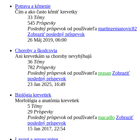
Potrava a kŕmenie
Čím a ako často kŕmiť krevetky
33
Témy
545
Príspevky
Posledný príspevok
od používateľa
martinzemanovic82
Zobraziť posledný príspevok
26 Máj 2019, 06:00
Choroby a škodcovia
Ani krevetkám sa choroby nevyhýbajú
36
Témy
782
Príspevky
Posledný príspevok
od používateľa
prasan
Zobraziť
posledný príspevok
23 Jan 2025, 16:49
Biológia krevetiek
Morfológia a anatómia krevetiek
5
Témy
29
Príspevky
Posledný príspevok
od používateľa
macadlo
Zobraziť
posledný príspevok
15 Jan 2017, 22:54
Layout a aquascaping