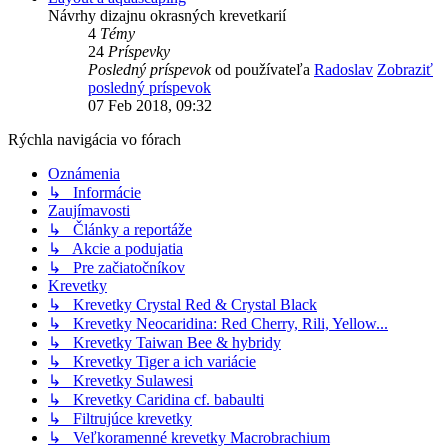
Návrhy dizajnu okrasných krevetkarií
4
Témy
24
Príspevky
Posledný príspevok
od používateľa
Radoslav
Zobraziť
posledný príspevok
07 Feb 2018, 09:32
Rýchla navigácia vo fórach
Oznámenia
↳ Informácie
Zaujímavosti
↳ Články a reportáže
↳ Akcie a podujatia
↳ Pre začiatočníkov
Krevetky
↳ Krevetky Crystal Red & Crystal Black
↳ Krevetky Neocaridina: Red Cherry, Rili, Yellow...
↳ Krevetky Taiwan Bee & hybridy
↳ Krevetky Tiger a ich variácie
↳ Krevetky Sulawesi
↳ Krevetky Caridina cf. babaulti
↳ Filtrujúce krevetky
↳ Veľkoramenné krevetky Macrobrachium