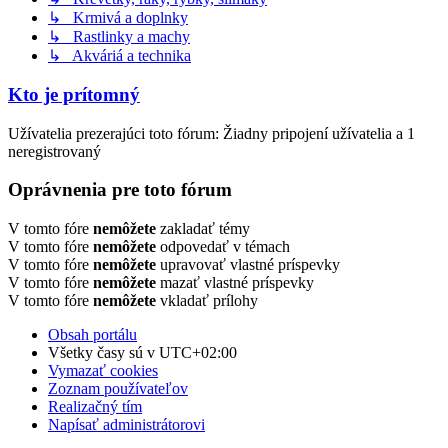
↳ Krmivá a doplnky
↳ Rastlinky a machy
↳ Akváriá a technika
Kto je prítomný
Užívatelia prezerajúci toto fórum: Žiadny pripojení užívatelia a 1
neregistrovaný
Oprávnenia pre toto fórum
V tomto fóre
nemôžete
zakladať témy
V tomto fóre
nemôžete
odpovedať v témach
V tomto fóre
nemôžete
upravovať vlastné príspevky
V tomto fóre
nemôžete
mazať vlastné príspevky
V tomto fóre
nemôžete
vkladať prílohy
Obsah portálu
Všetky časy sú v
UTC+02:00
Vymazať cookies
Zoznam používateľov
Realizačný tím
Napísať administrátorovi