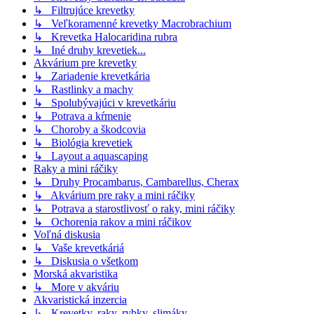
↳ Filtrujúce krevetky
↳ Veľkoramenné krevetky Macrobrachium
↳ Krevetka Halocaridina rubra
↳ Iné druhy krevetiek...
Akvárium pre krevetky
↳ Zariadenie krevetkária
↳ Rastlinky a machy
↳ Spolubývajúci v krevetkáriu
↳ Potrava a kŕmenie
↳ Choroby a škodcovia
↳ Biológia krevetiek
↳ Layout a aquascaping
Raky a mini ráčiky
↳ Druhy Procambarus, Cambarellus, Cherax
↳ Akvárium pre raky a mini ráčiky
↳ Potrava a starostlivosť o raky, mini ráčiky
↳ Ochorenia rakov a mini ráčikov
Voľná diskusia
↳ Vaše krevetkáriá
↳ Diskusia o všetkom
Morská akvaristika
↳ More v akváriu
Akvaristická inzercia
↳ Krevetky, raky, rybky, slimáky