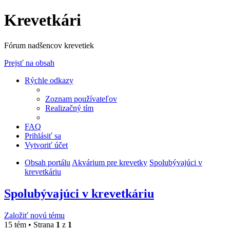
Krevetkári
Fórum nadšencov krevetiek
Prejsť na obsah
Rýchle odkazy
Zoznam používateľov
Realizačný tím
FAQ
Prihlásiť sa
Vytvoriť účet
Obsah portálu
Akvárium pre krevetky
Spolubývajúci v
krevetkáriu
Spolubývajúci v krevetkáriu
Založiť novú tému
15 tém • Strana
1
z
1