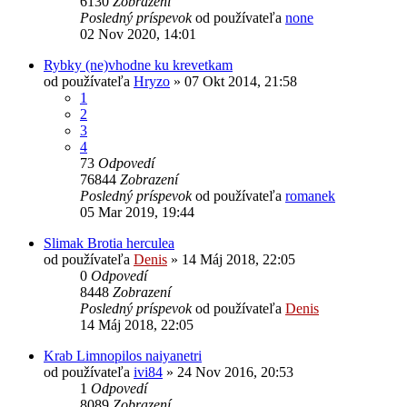
6130
Zobrazení
Posledný príspevok
od používateľa
none
02 Nov 2020, 14:01
Rybky (ne)vhodne ku krevetkam
od používateľa
Hryzo
»
07 Okt 2014, 21:58
1
2
3
4
73
Odpovedí
76844
Zobrazení
Posledný príspevok
od používateľa
romanek
05 Mar 2019, 19:44
Slimak Brotia herculea
od používateľa
Denis
»
14 Máj 2018, 22:05
0
Odpovedí
8448
Zobrazení
Posledný príspevok
od používateľa
Denis
14 Máj 2018, 22:05
Krab Limnopilos naiyanetri
od používateľa
ivi84
»
24 Nov 2016, 20:53
1
Odpovedí
8089
Zobrazení