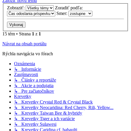
Založiť novú tému
Zobraziť:
Zoradiť podľa:
Smer:
15 tém • Strana
1
z
1
Návrat na obsah portálu
Rýchla navigácia vo fórach
Oznámenia
↳ Informácie
Zaujímavosti
↳ Články a reportáže
↳ Akcie a podujatia
↳ Pre začiatočníkov
Krevetky
↳ Krevetky Crystal Red & Crystal Black
↳ Krevetky Neocaridina: Red Cherry, Rili, Yellow...
↳ Krevetky Taiwan Bee & hybridy
↳ Krevetky Tiger a ich variácie
↳ Krevetky Sulawesi
↳ Krevetky Caridina cf. babaulti