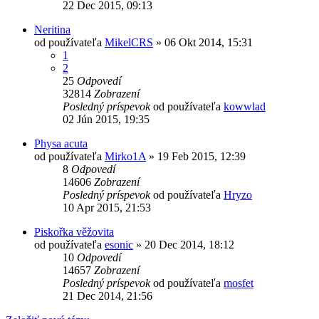
22 Dec 2015, 09:13
Neritina
od používateľa
MikelCRS
»
06 Okt 2014, 15:31
1
2
25
Odpovedí
32814
Zobrazení
Posledný príspevok
od používateľa
kowwlad
02 Jún 2015, 19:35
Physa acuta
od používateľa
Mirko1A
»
19 Feb 2015, 12:39
8
Odpovedí
14606
Zobrazení
Posledný príspevok
od používateľa
Hryzo
10 Apr 2015, 21:53
Piskořka věžovita
od používateľa
esonic
»
20 Dec 2014, 18:12
10
Odpovedí
14657
Zobrazení
Posledný príspevok
od používateľa
mosfet
21 Dec 2014, 21:56