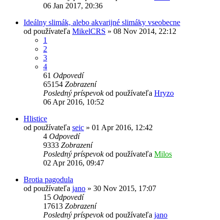
06 Jan 2017, 20:36
Ideálny slimák, alebo akvarijné slimáky vseobecne
od používateľa
MikelCRS
»
08 Nov 2014, 22:12
1
2
3
4
61
Odpovedí
65154
Zobrazení
Posledný príspevok
od používateľa
Hryzo
06 Apr 2016, 10:52
Hlistice
od používateľa
seic
»
01 Apr 2016, 12:42
4
Odpovedí
9333
Zobrazení
Posledný príspevok
od používateľa
Milos
02 Apr 2016, 09:47
Brotia pagodula
od používateľa
jano
»
30 Nov 2015, 17:07
15
Odpovedí
17613
Zobrazení
Posledný príspevok
od používateľa
jano