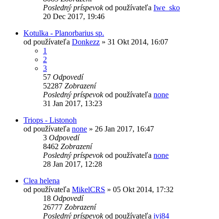
Posledný príspevok
od používateľa
Iwe_sko
20 Dec 2017, 19:46
Kotulka - Planorbarius sp.
od používateľa
Donkezz
»
31 Okt 2014, 16:07
1
2
3
57
Odpovedí
52287
Zobrazení
Posledný príspevok
od používateľa
none
31 Jan 2017, 13:23
Triops - Listonoh
od používateľa
none
»
26 Jan 2017, 16:47
3
Odpovedí
8462
Zobrazení
Posledný príspevok
od používateľa
none
28 Jan 2017, 12:28
Clea helena
od používateľa
MikelCRS
»
05 Okt 2014, 17:32
18
Odpovedí
26777
Zobrazení
Posledný príspevok
od používateľa
ivi84