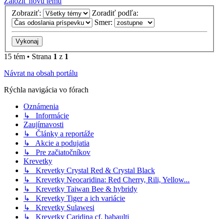
Založiť novú tému
Zobraziť:
Zoradiť podľa:
Smer:
15 tém • Strana
1
z
1
Návrat na obsah portálu
Rýchla navigácia vo fórach
Oznámenia
↳ Informácie
Zaujímavosti
↳ Články a reportáže
↳ Akcie a podujatia
↳ Pre začiatočníkov
Krevetky
↳ Krevetky Crystal Red & Crystal Black
↳ Krevetky Neocaridina: Red Cherry, Rili, Yellow...
↳ Krevetky Taiwan Bee & hybridy
↳ Krevetky Tiger a ich variácie
↳ Krevetky Sulawesi
↳ Krevetky Caridina cf. babaulti