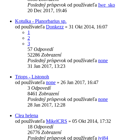
Posledný príspevok
od používateľa
Iwe_sko
20 Dec 2017, 19:46
Kotulka - Planorbarius sp.
od používateľa
Donkezz
»
31 Okt 2014, 16:07
1
2
3
57
Odpovedí
52286
Zobrazení
Posledný príspevok
od používateľa
none
31 Jan 2017, 13:23
Triops - Listonoh
od používateľa
none
»
26 Jan 2017, 16:47
3
Odpovedí
8461
Zobrazení
Posledný príspevok
od používateľa
none
28 Jan 2017, 12:28
Clea helena
od používateľa
MikelCRS
»
05 Okt 2014, 17:32
18
Odpovedí
26776
Zobrazení
Posledný príspevok
od používateľa
ivi84