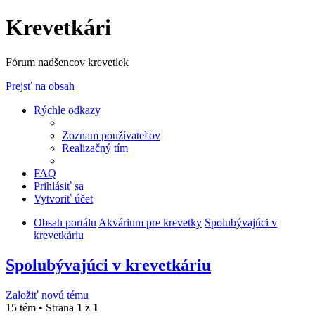
Krevetkári
Fórum nadšencov krevetiek
Prejsť na obsah
Rýchle odkazy
Zoznam používateľov
Realizačný tím
FAQ
Prihlásiť sa
Vytvoriť účet
Obsah portálu
Akvárium pre krevetky
Spolubývajúci v
krevetkáriu
Spolubývajúci v krevetkáriu
Založiť novú tému
15 tém • Strana
1
z
1