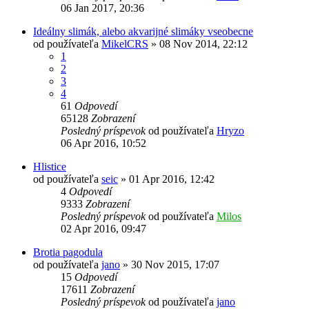
06 Jan 2017, 20:36
Ideálny slimák, alebo akvarijné slimáky vseobecne
od používateľa
MikelCRS
»
08 Nov 2014, 22:12
1
2
3
4
61
Odpovedí
65128
Zobrazení
Posledný príspevok
od používateľa
Hryzo
06 Apr 2016, 10:52
Hlistice
od používateľa
seic
»
01 Apr 2016, 12:42
4
Odpovedí
9333
Zobrazení
Posledný príspevok
od používateľa
Milos
02 Apr 2016, 09:47
Brotia pagodula
od používateľa
jano
»
30 Nov 2015, 17:07
15
Odpovedí
17611
Zobrazení
Posledný príspevok
od používateľa
jano