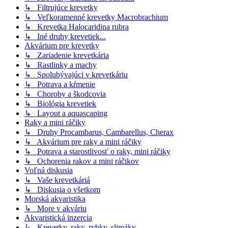
↳ Filtrujúce krevetky
↳ Veľkoramenné krevetky Macrobrachium
↳ Krevetka Halocaridina rubra
↳ Iné druhy krevetiek...
Akvárium pre krevetky
↳ Zariadenie krevetkária
↳ Rastlinky a machy
↳ Spolubývajúci v krevetkáriu
↳ Potrava a kŕmenie
↳ Choroby a škodcovia
↳ Biológia krevetiek
↳ Layout a aquascaping
Raky a mini ráčiky
↳ Druhy Procambarus, Cambarellus, Cherax
↳ Akvárium pre raky a mini ráčiky
↳ Potrava a starostlivosť o raky, mini ráčiky
↳ Ochorenia rakov a mini ráčikov
Voľná diskusia
↳ Vaše krevetkáriá
↳ Diskusia o všetkom
Morská akvaristika
↳ More v akváriu
Akvaristická inzercia
↳ Krevetky, raky, rybky, slimáky