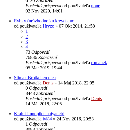
6130
Zobrazení
Posledný príspevok
od používateľa
none
02 Nov 2020, 14:01
Rybky (ne)vhodne ku krevetkam
od používateľa
Hryzo
»
07 Okt 2014, 21:58
1
2
3
4
73
Odpovedí
76836
Zobrazení
Posledný príspevok
od používateľa
romanek
05 Mar 2019, 19:44
Slimak Brotia herculea
od používateľa
Denis
»
14 Máj 2018, 22:05
0
Odpovedí
8448
Zobrazení
Posledný príspevok
od používateľa
Denis
14 Máj 2018, 22:05
Krab Limnopilos naiyanetri
od používateľa
ivi84
»
24 Nov 2016, 20:53
1
Odpovedí
8088
Zobrazení