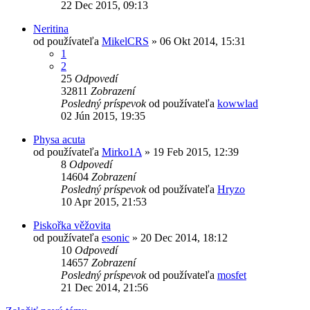
22 Dec 2015, 09:13
Neritina
od používateľa
MikelCRS
»
06 Okt 2014, 15:31
1
2
25
Odpovedí
32811
Zobrazení
Posledný príspevok
od používateľa
kowwlad
02 Jún 2015, 19:35
Physa acuta
od používateľa
Mirko1A
»
19 Feb 2015, 12:39
8
Odpovedí
14604
Zobrazení
Posledný príspevok
od používateľa
Hryzo
10 Apr 2015, 21:53
Piskořka věžovita
od používateľa
esonic
»
20 Dec 2014, 18:12
10
Odpovedí
14657
Zobrazení
Posledný príspevok
od používateľa
mosfet
21 Dec 2014, 21:56