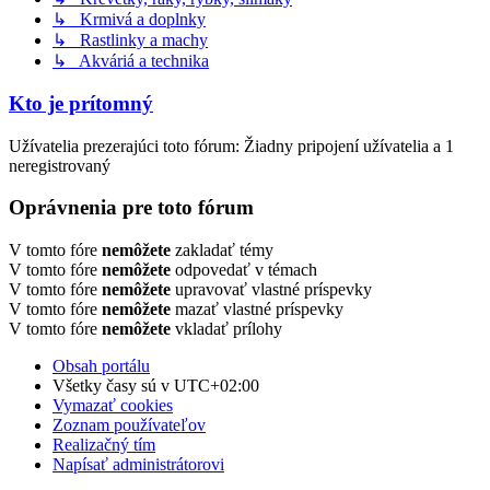
↳ Krmivá a doplnky
↳ Rastlinky a machy
↳ Akváriá a technika
Kto je prítomný
Užívatelia prezerajúci toto fórum: Žiadny pripojení užívatelia a 1
neregistrovaný
Oprávnenia pre toto fórum
V tomto fóre
nemôžete
zakladať témy
V tomto fóre
nemôžete
odpovedať v témach
V tomto fóre
nemôžete
upravovať vlastné príspevky
V tomto fóre
nemôžete
mazať vlastné príspevky
V tomto fóre
nemôžete
vkladať prílohy
Obsah portálu
Všetky časy sú v
UTC+02:00
Vymazať cookies
Zoznam používateľov
Realizačný tím
Napísať administrátorovi