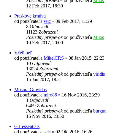
Posledný príspevok
od používateľa
Milos
12 Feb 2017, 16:30
Praskove krmiva
od používateľa
seic
»
09 Feb 2017, 11:29
8
Odpovedí
11123
Zobrazení
Posledný príspevok
od používateľa
Milos
10 Feb 2017, 20:00
Včelí peľ
od používateľa
MikelCRS
»
08 Jan 2015, 22:23
10
Odpovedí
13024
Zobrazení
Posledný príspevok
od používateľa
viridis
15 Jan 2017, 18:21
Mosura Gravidas
od používateľa
miro86
»
16 Nov 2016, 23:39
1
Odpovedí
6469
Zobrazení
Posledný príspevok
od používateľa
burgun
16 Nov 2016, 23:50
GT essentials
od používateľa
seic
»
02 Okt 2016, 16:26