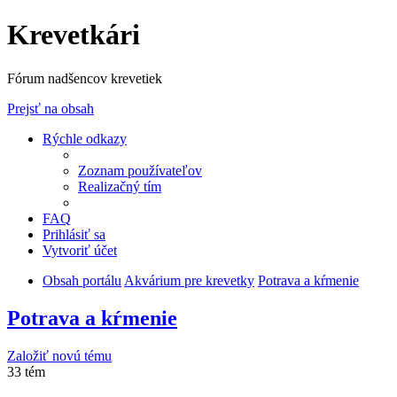
Krevetkári
Fórum nadšencov krevetiek
Prejsť na obsah
Rýchle odkazy
Zoznam používateľov
Realizačný tím
FAQ
Prihlásiť sa
Vytvoriť účet
Obsah portálu
Akvárium pre krevetky
Potrava a kŕmenie
Potrava a kŕmenie
Založiť novú tému
33 tém