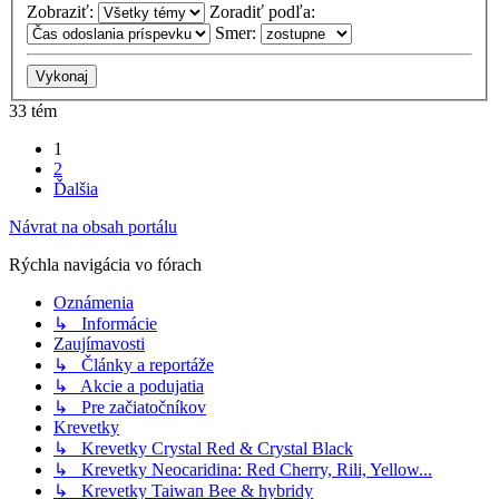
Zobraziť:
Zoradiť podľa:
Smer:
33 tém
1
2
Ďalšia
Návrat na obsah portálu
Rýchla navigácia vo fórach
Oznámenia
↳ Informácie
Zaujímavosti
↳ Články a reportáže
↳ Akcie a podujatia
↳ Pre začiatočníkov
Krevetky
↳ Krevetky Crystal Red & Crystal Black
↳ Krevetky Neocaridina: Red Cherry, Rili, Yellow...
↳ Krevetky Taiwan Bee & hybridy