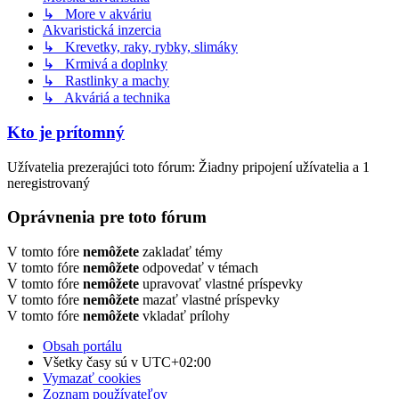
↳ More v akváriu
Akvaristická inzercia
↳ Krevetky, raky, rybky, slimáky
↳ Krmivá a doplnky
↳ Rastlinky a machy
↳ Akváriá a technika
Kto je prítomný
Užívatelia prezerajúci toto fórum: Žiadny pripojení užívatelia a 1
neregistrovaný
Oprávnenia pre toto fórum
V tomto fóre
nemôžete
zakladať témy
V tomto fóre
nemôžete
odpovedať v témach
V tomto fóre
nemôžete
upravovať vlastné príspevky
V tomto fóre
nemôžete
mazať vlastné príspevky
V tomto fóre
nemôžete
vkladať prílohy
Obsah portálu
Všetky časy sú v
UTC+02:00
Vymazať cookies
Zoznam používateľov