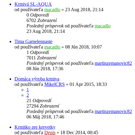
Krmivá SL-AQUA
od používateľa
macadlo
»
23 Aug 2018, 21:14
0
Odpovedí
6702
Zobrazení
Posledný príspevok
od používateľa
macadlo
23 Aug 2018, 21:14
Tima Garnelenpaste
od používateľa
macadlo
»
08 Jún 2018, 10:07
1
Odpovedí
7011
Zobrazení
Posledný príspevok
od používateľa
martinzemanovic82
08 Jún 2018, 17:36
Domáca výroba krmiva
od používateľa
MikelCRS
»
01 Apr 2015, 18:33
1
2
21
Odpovedí
27294
Zobrazení
Posledný príspevok
od používateľa
martinzemanovic82
06 Máj 2018, 17:46
Krmitko pre krevetky
od používateľa
Denis
»
18 Dec 2014, 00:45