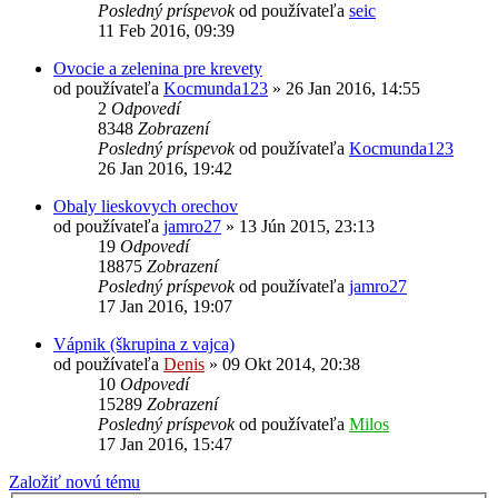
Posledný príspevok
od používateľa
seic
11 Feb 2016, 09:39
Ovocie a zelenina pre krevety
od používateľa
Kocmunda123
»
26 Jan 2016, 14:55
2
Odpovedí
8348
Zobrazení
Posledný príspevok
od používateľa
Kocmunda123
26 Jan 2016, 19:42
Obaly lieskovych orechov
od používateľa
jamro27
»
13 Jún 2015, 23:13
19
Odpovedí
18875
Zobrazení
Posledný príspevok
od používateľa
jamro27
17 Jan 2016, 19:07
Vápnik (škrupina z vajca)
od používateľa
Denis
»
09 Okt 2014, 20:38
10
Odpovedí
15289
Zobrazení
Posledný príspevok
od používateľa
Milos
17 Jan 2016, 15:47
Založiť novú tému