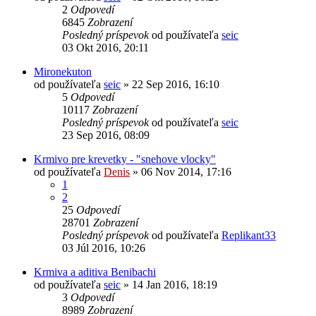
2
Odpovedí
6845
Zobrazení
Posledný príspevok
od používateľa
seic
03 Okt 2016, 20:11
Mironekuton
od používateľa
seic
»
22 Sep 2016, 16:10
5
Odpovedí
10117
Zobrazení
Posledný príspevok
od používateľa
seic
23 Sep 2016, 08:09
Krmivo pre krevetky - "snehove vlocky"
od používateľa
Denis
»
06 Nov 2014, 17:16
1
2
25
Odpovedí
28701
Zobrazení
Posledný príspevok
od používateľa
Replikant33
03 Júl 2016, 10:26
Krmiva a aditiva Benibachi
od používateľa
seic
»
14 Jan 2016, 18:19
3
Odpovedí
8989
Zobrazení