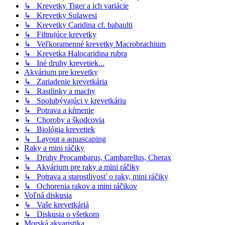
↳ Krevetky Tiger a ich variácie
↳ Krevetky Sulawesi
↳ Krevetky Caridina cf. babaulti
↳ Filtrujúce krevetky
↳ Veľkoramenné krevetky Macrobrachium
↳ Krevetka Halocaridina rubra
↳ Iné druhy krevetiek...
Akvárium pre krevetky
↳ Zariadenie krevetkária
↳ Rastlinky a machy
↳ Spolubývajúci v krevetkáriu
↳ Potrava a kŕmenie
↳ Choroby a škodcovia
↳ Biológia krevetiek
↳ Layout a aquascaping
Raky a mini ráčiky
↳ Druhy Procambarus, Cambarellus, Cherax
↳ Akvárium pre raky a mini ráčiky
↳ Potrava a starostlivosť o raky, mini ráčiky
↳ Ochorenia rakov a mini ráčikov
Voľná diskusia
↳ Vaše krevetkáriá
↳ Diskusia o všetkom
Morská akvaristika