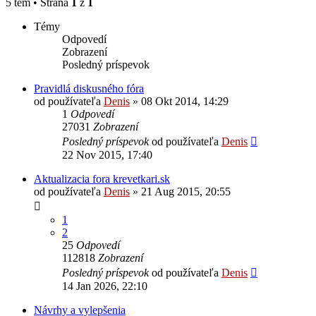
5 tém • Strana
1
z
1
Témy
Odpovedí
Zobrazení
Posledný príspevok
Pravidlá diskusného fóra
od používateľa
Denis
»
08 Okt 2014, 14:29
1
Odpovedí
27031
Zobrazení
Posledný príspevok
od používateľa
Denis
22 Nov 2015, 17:40
Aktualizacia fora krevetkari.sk
od používateľa
Denis
»
21 Aug 2015, 20:55
1
2
25
Odpovedí
112818
Zobrazení
Posledný príspevok
od používateľa
Denis
14 Jan 2026, 22:10
Návrhy a vylepšenia