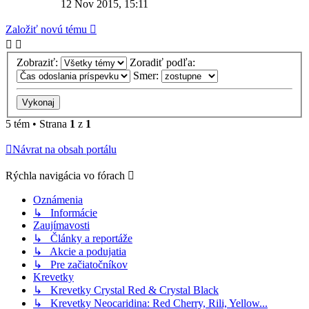
12 Nov 2015, 15:11
Založiť novú tému
Zobraziť:
Zoradiť podľa:
Smer:
5 tém • Strana
1
z
1
Návrat na obsah portálu
Rýchla navigácia vo fórach
Oznámenia
↳ Informácie
Zaujímavosti
↳ Články a reportáže
↳ Akcie a podujatia
↳ Pre začiatočníkov
Krevetky
↳ Krevetky Crystal Red & Crystal Black
↳ Krevetky Neocaridina: Red Cherry, Rili, Yellow...