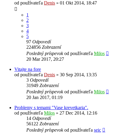
od používateľa
Denis
»
01 Okt 2014, 18:47
1
2
3
4
5
97
Odpovedí
224856
Zobrazení
Posledný príspevok
od používateľa
Milos
20 Mar 2017, 20:27
Vitajte na fore
od používateľa
Denis
»
30 Sep 2014, 13:35
3
Odpovedí
31949
Zobrazení
Posledný príspevok
od používateľa
Milos
20 Jan 2017, 01:19
Problemy s temami "Vase krevetkaria".
od používateľa
Milos
»
27 Dec 2014, 12:16
14
Odpovedí
56122
Zobrazení
Posledný príspevok
od používateľa
seic