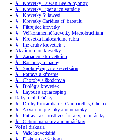
↳ Krevetky Taiwan Bee & hybridy
↳ Krevetky Tiger a ich variácie
↳ Krevetky Sulawesi
↳ Krevetky Caridina cf. babaulti
↳ Filtrujúce krevetky
↳ Veľkoramenné krevetky Macrobrachium
↳ Krevetka Halocaridina rubra
↳ Iné druhy krevetiek...
Akvárium pre krevetky
↳ Zariadenie krevetkária
↳ Rastlinky a machy
↳ Spolubývajúci v krevetkáriu
↳ Potrava a kŕmenie
↳ Choroby a škodcovia
↳ Biológia krevetiek
↳ Layout a aquascaping
Raky a mini ráčiky
↳ Druhy Procambarus, Cambarellus, Cherax
↳ Akvárium pre raky a mini ráčiky
↳ Potrava a starostlivosť o raky, mini ráčiky
↳ Ochorenia rakov a mini ráčikov
Voľná diskusia
↳ Vaše krevetkáriá
↳ Diskusia o všetkom