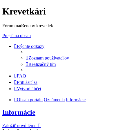
Krevetkári
Fórum nadšencov krevetiek
Prejsť na obsah
Rýchle odkazy
Zoznam používateľov
Realizačný tím
FAQ
Prihlásiť sa
Vytvoriť účet
Obsah portálu
Oznámenia
Informácie
Informácie
Založiť novú tému