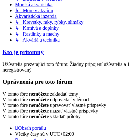
Morská akvaristika
↳ More v akváriu
Akvaristická inzercia
↳ Krevetky, raky, rybky, slimáky
↳ Krmivá a doplnky
↳ Rastlinky a machy
↳ Akváriá a technika
Kto je prítomný
Užívatelia prezerajúci toto fórum: Žiadny pripojení užívatelia a 1
neregistrovaný
Oprávnenia pre toto fórum
V tomto fóre
nemôžete
zakladať témy
V tomto fóre
nemôžete
odpovedať v témach
V tomto fóre
nemôžete
upravovať vlastné príspevky
V tomto fóre
nemôžete
mazať vlastné príspevky
V tomto fóre
nemôžete
vkladať prílohy
Obsah portálu
Všetky časy sú v
UTC+02:00