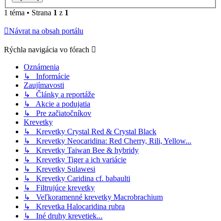
1 téma • Strana
1
z
1
Návrat na obsah portálu
Rýchla navigácia vo fórach
Oznámenia
↳ Informácie
Zaujímavosti
↳ Články a reportáže
↳ Akcie a podujatia
↳ Pre začiatočníkov
Krevetky
↳ Krevetky Crystal Red & Crystal Black
↳ Krevetky Neocaridina: Red Cherry, Rili, Yellow...
↳ Krevetky Taiwan Bee & hybridy
↳ Krevetky Tiger a ich variácie
↳ Krevetky Sulawesi
↳ Krevetky Caridina cf. babaulti
↳ Filtrujúce krevetky
↳ Veľkoramenné krevetky Macrobrachium
↳ Krevetka Halocaridina rubra
↳ Iné druhy krevetiek...