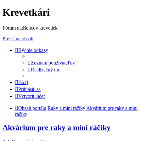
Krevetkári
Fórum nadšencov krevetiek
Prejsť na obsah
Rýchle odkazy
Zoznam používateľov
Realizačný tím
FAQ
Prihlásiť sa
Vytvoriť účet
Obsah portálu
Raky a mini ráčiky
Akvárium pre raky a mini
ráčiky
Akvárium pre raky a mini ráčiky