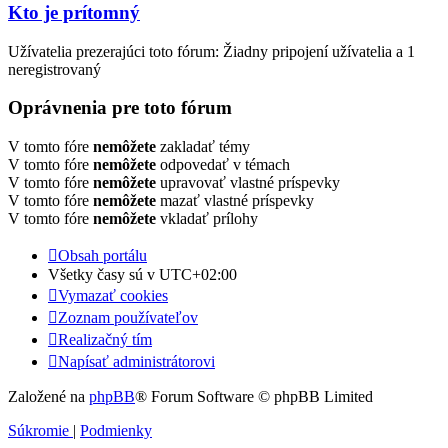
Kto je prítomný
Užívatelia prezerajúci toto fórum: Žiadny pripojení užívatelia a 1
neregistrovaný
Oprávnenia pre toto fórum
V tomto fóre
nemôžete
zakladať témy
V tomto fóre
nemôžete
odpovedať v témach
V tomto fóre
nemôžete
upravovať vlastné príspevky
V tomto fóre
nemôžete
mazať vlastné príspevky
V tomto fóre
nemôžete
vkladať prílohy
Obsah portálu
Všetky časy sú v
UTC+02:00
Vymazať cookies
Zoznam používateľov
Realizačný tím
Napísať administrátorovi
Založené na
phpBB
® Forum Software © phpBB Limited
Súkromie
|
Podmienky