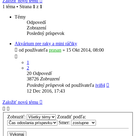
Založiť novú tému
1 téma • Strana
1
z
1
Témy
Odpovedí
Zobrazení
Posledný príspevok
Akvárium pre raky a mini ráčiky
od používateľa
prasan
»
15 Okt 2014, 08:00
1
2
20
Odpovedí
38726
Zobrazení
Posledný príspevok
od používateľa
ivi84
12 Dec 2016, 17:43
Založiť novú tému
Zobraziť:
Zoradiť podľa:
Smer: