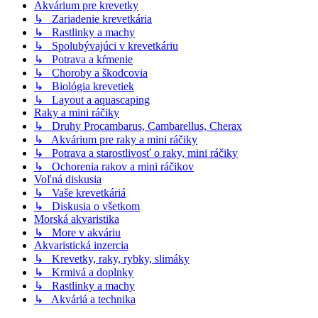
Akvárium pre krevetky
↳ Zariadenie krevetkária
↳ Rastlinky a machy
↳ Spolubývajúci v krevetkáriu
↳ Potrava a kŕmenie
↳ Choroby a škodcovia
↳ Biológia krevetiek
↳ Layout a aquascaping
Raky a mini ráčiky
↳ Druhy Procambarus, Cambarellus, Cherax
↳ Akvárium pre raky a mini ráčiky
↳ Potrava a starostlivosť o raky, mini ráčiky
↳ Ochorenia rakov a mini ráčikov
Voľná diskusia
↳ Vaše krevetkáriá
↳ Diskusia o všetkom
Morská akvaristika
↳ More v akváriu
Akvaristická inzercia
↳ Krevetky, raky, rybky, slimáky
↳ Krmivá a doplnky
↳ Rastlinky a machy
↳ Akváriá a technika