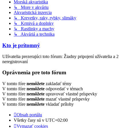
Morská akvaristika
↳ More v akváriu
Akvaristická inzercia
↳ Krevetky, raky, rybky, slimáky
↳ Krmivá a doplnky
↳ Rastlinky a machy
↳ Akváriá a technika
Kto je prítomný
Užívatelia prezerajúci toto fórum: Žiadny pripojení užívatelia a 2
neregistrovaní
Oprávnenia pre toto fórum
V tomto fóre
nemôžete
zakladať témy
V tomto fóre
nemôžete
odpovedať v témach
V tomto fóre
nemôžete
upravovať vlastné príspevky
V tomto fóre
nemôžete
mazať vlastné príspevky
V tomto fóre
nemôžete
vkladať prílohy
Obsah portálu
Všetky časy sú v
UTC+02:00
Vymazať cookies