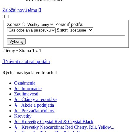
Založiť novú tému
Zobraziť:
Zoradiť podľa:
Smer:
2 témy • Strana
1
z
1
Návrat na obsah portálu
Rýchla navigácia vo fórach
Oznámenia
↳ Informácie
Zaujímavosti
↳ Články a reportáže
↳ Akcie a podujatia
↳ Pre začiatočníkov
Krevetky
↳ Krevetky Crystal Red & Crystal Black
↳ Krevetky Neocaridina: Red Cherry, Rili, Yellow...