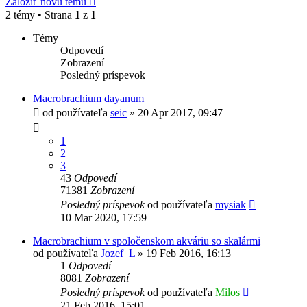
Založiť novú tému
2 témy • Strana
1
z
1
Témy
Odpovedí
Zobrazení
Posledný príspevok
Macrobrachium dayanum
od používateľa
seic
»
20 Apr 2017, 09:47
1
2
3
43
Odpovedí
71381
Zobrazení
Posledný príspevok
od používateľa
mysiak
10 Mar 2020, 17:59
Macrobrachium v spoločenskom akváriu so skalármi
od používateľa
Jozef_L
»
19 Feb 2016, 16:13
1
Odpovedí
8081
Zobrazení
Posledný príspevok
od používateľa
Milos
21 Feb 2016, 15:01