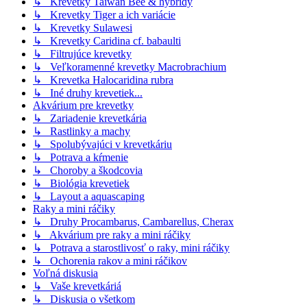
↳ Krevetky Taiwan Bee & hybridy
↳ Krevetky Tiger a ich variácie
↳ Krevetky Sulawesi
↳ Krevetky Caridina cf. babaulti
↳ Filtrujúce krevetky
↳ Veľkoramenné krevetky Macrobrachium
↳ Krevetka Halocaridina rubra
↳ Iné druhy krevetiek...
Akvárium pre krevetky
↳ Zariadenie krevetkária
↳ Rastlinky a machy
↳ Spolubývajúci v krevetkáriu
↳ Potrava a kŕmenie
↳ Choroby a škodcovia
↳ Biológia krevetiek
↳ Layout a aquascaping
Raky a mini ráčiky
↳ Druhy Procambarus, Cambarellus, Cherax
↳ Akvárium pre raky a mini ráčiky
↳ Potrava a starostlivosť o raky, mini ráčiky
↳ Ochorenia rakov a mini ráčikov
Voľná diskusia
↳ Vaše krevetkáriá
↳ Diskusia o všetkom