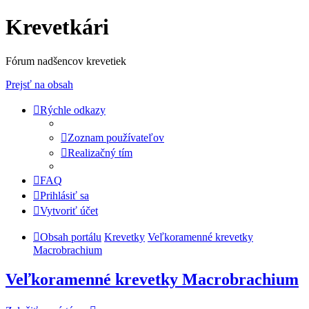
Krevetkári
Fórum nadšencov krevetiek
Prejsť na obsah
Rýchle odkazy
Zoznam používateľov
Realizačný tím
FAQ
Prihlásiť sa
Vytvoriť účet
Obsah portálu
Krevetky
Veľkoramenné krevetky
Macrobrachium
Veľkoramenné krevetky Macrobrachium