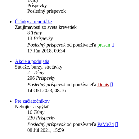
Príspevky
Posledný príspevok
Články a reportáže
Zaujímavosti zo sveta krevetiek
8
Témy
13
Príspevky
Zobraziť
Posledný príspevok
od používateľa
prasan
posledný
17 Jún 2018, 00:34
príspevok
Akcie a podujatia
Súťaže, burzy, stretávky
21
Témy
296
Príspevky
Zobraziť
Posledný príspevok
od používateľa
Denis
posledný
14 Okt 2023, 08:16
príspevok
Pre začiatočníkov
Nebojte sa spýtať
16
Témy
230
Príspevky
Zobraziť
Posledný príspevok
od používateľa
PaMe74
posledný
08 Júl 2021, 15:59
príspevok