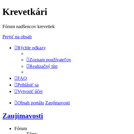
Krevetkári
Fórum nadšencov krevetiek
Prejsť na obsah
Rýchle odkazy
Zoznam používateľov
Realizačný tím
FAQ
Prihlásiť sa
Vytvoriť účet
Obsah portálu
Zaujímavosti
Zaujímavosti
Fórum
Témy