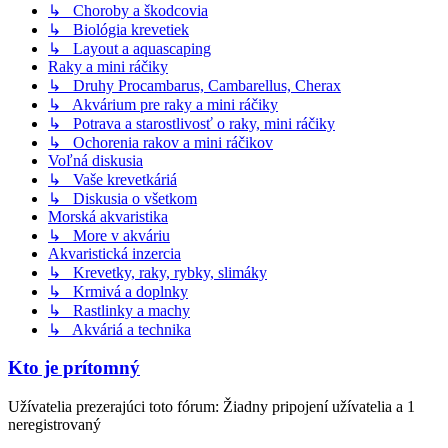
↳ Choroby a škodcovia
↳ Biológia krevetiek
↳ Layout a aquascaping
Raky a mini ráčiky
↳ Druhy Procambarus, Cambarellus, Cherax
↳ Akvárium pre raky a mini ráčiky
↳ Potrava a starostlivosť o raky, mini ráčiky
↳ Ochorenia rakov a mini ráčikov
Voľná diskusia
↳ Vaše krevetkáriá
↳ Diskusia o všetkom
Morská akvaristika
↳ More v akváriu
Akvaristická inzercia
↳ Krevetky, raky, rybky, slimáky
↳ Krmivá a doplnky
↳ Rastlinky a machy
↳ Akváriá a technika
Kto je prítomný
Užívatelia prezerajúci toto fórum: Žiadny pripojení užívatelia a 1
neregistrovaný