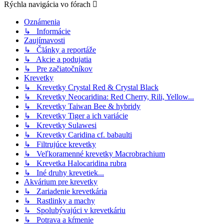
Rýchla navigácia vo fórach
Oznámenia
↳ Informácie
Zaujímavosti
↳ Články a reportáže
↳ Akcie a podujatia
↳ Pre začiatočníkov
Krevetky
↳ Krevetky Crystal Red & Crystal Black
↳ Krevetky Neocaridina: Red Cherry, Rili, Yellow...
↳ Krevetky Taiwan Bee & hybridy
↳ Krevetky Tiger a ich variácie
↳ Krevetky Sulawesi
↳ Krevetky Caridina cf. babaulti
↳ Filtrujúce krevetky
↳ Veľkoramenné krevetky Macrobrachium
↳ Krevetka Halocaridina rubra
↳ Iné druhy krevetiek...
Akvárium pre krevetky
↳ Zariadenie krevetkária
↳ Rastlinky a machy
↳ Spolubývajúci v krevetkáriu
↳ Potrava a kŕmenie