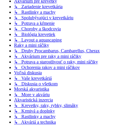
Akvárium pre krevetky
↳ Zariadenie krevetkária
↳ Rastlinky a machy
↳ Spolubývajúci v krevetkáriu
↳ Potrava a kŕmenie
↳ Choroby a škodcovia
↳ Biológia krevetiek
↳ Layout a aquascaping
Raky a mini ráčiky
↳ Druhy Procambarus, Cambarellus, Cherax
↳ Akvárium pre raky a mini ráčiky
↳ Potrava a starostlivosť o raky, mini ráčiky
↳ Ochorenia rakov a mini ráčikov
Voľná diskusia
↳ Vaše krevetkáriá
↳ Diskusia o všetkom
Morská akvaristika
↳ More v akváriu
Akvaristická inzercia
↳ Krevetky, raky, rybky, slimáky
↳ Krmivá a doplnky
↳ Rastlinky a machy
↳ Akváriá a technika