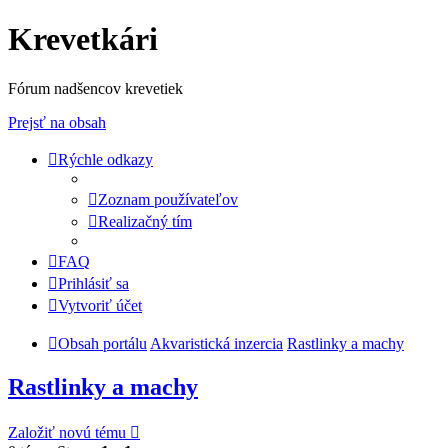
Krevetkári
Fórum nadšencov krevetiek
Prejsť na obsah
Rýchle odkazy
Zoznam používateľov
Realizačný tím
FAQ
Prihlásiť sa
Vytvoriť účet
Obsah portálu
Akvaristická inzercia
Rastlinky a machy
Rastlinky a machy
Založiť novú tému