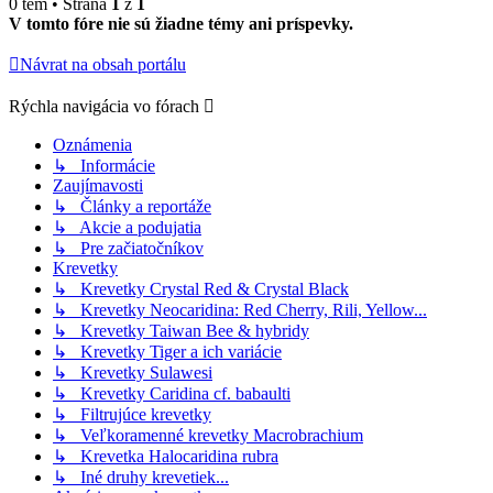
0 tém • Strana
1
z
1
V tomto fóre nie sú žiadne témy ani príspevky.
Návrat na obsah portálu
Rýchla navigácia vo fórach
Oznámenia
↳ Informácie
Zaujímavosti
↳ Články a reportáže
↳ Akcie a podujatia
↳ Pre začiatočníkov
Krevetky
↳ Krevetky Crystal Red & Crystal Black
↳ Krevetky Neocaridina: Red Cherry, Rili, Yellow...
↳ Krevetky Taiwan Bee & hybridy
↳ Krevetky Tiger a ich variácie
↳ Krevetky Sulawesi
↳ Krevetky Caridina cf. babaulti
↳ Filtrujúce krevetky
↳ Veľkoramenné krevetky Macrobrachium
↳ Krevetka Halocaridina rubra
↳ Iné druhy krevetiek...