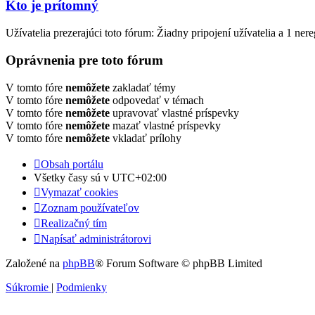
Kto je prítomný
Užívatelia prezerajúci toto fórum: Žiadny pripojení užívatelia a 1 ner
Oprávnenia pre toto fórum
V tomto fóre
nemôžete
zakladať témy
V tomto fóre
nemôžete
odpovedať v témach
V tomto fóre
nemôžete
upravovať vlastné príspevky
V tomto fóre
nemôžete
mazať vlastné príspevky
V tomto fóre
nemôžete
vkladať prílohy
Obsah portálu
Všetky časy sú v
UTC+02:00
Vymazať cookies
Zoznam používateľov
Realizačný tím
Napísať administrátorovi
Založené na
phpBB
® Forum Software © phpBB Limited
Súkromie
|
Podmienky