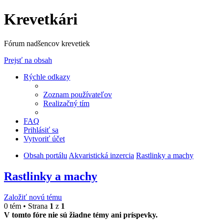
Krevetkári
Fórum nadšencov krevetiek
Prejsť na obsah
Rýchle odkazy
Zoznam používateľov
Realizačný tím
FAQ
Prihlásiť sa
Vytvoriť účet
Obsah portálu
Akvaristická inzercia
Rastlinky a machy
Rastlinky a machy
Založiť novú tému
0 tém • Strana
1
z
1
V tomto fóre nie sú žiadne témy ani príspevky.