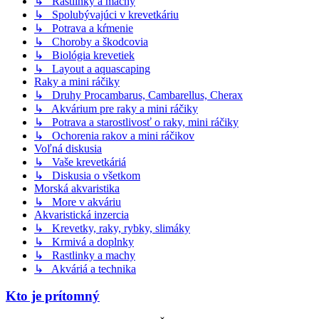
↳ Rastlinky a machy
↳ Spolubývajúci v krevetkáriu
↳ Potrava a kŕmenie
↳ Choroby a škodcovia
↳ Biológia krevetiek
↳ Layout a aquascaping
Raky a mini ráčiky
↳ Druhy Procambarus, Cambarellus, Cherax
↳ Akvárium pre raky a mini ráčiky
↳ Potrava a starostlivosť o raky, mini ráčiky
↳ Ochorenia rakov a mini ráčikov
Voľná diskusia
↳ Vaše krevetkáriá
↳ Diskusia o všetkom
Morská akvaristika
↳ More v akváriu
Akvaristická inzercia
↳ Krevetky, raky, rybky, slimáky
↳ Krmivá a doplnky
↳ Rastlinky a machy
↳ Akváriá a technika
Kto je prítomný