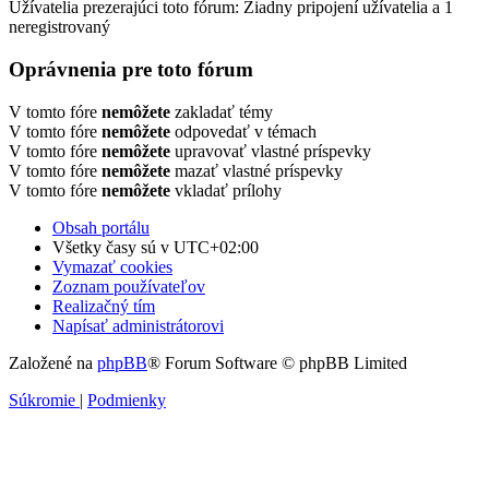
Užívatelia prezerajúci toto fórum: Žiadny pripojení užívatelia a 1
neregistrovaný
Oprávnenia pre toto fórum
V tomto fóre
nemôžete
zakladať témy
V tomto fóre
nemôžete
odpovedať v témach
V tomto fóre
nemôžete
upravovať vlastné príspevky
V tomto fóre
nemôžete
mazať vlastné príspevky
V tomto fóre
nemôžete
vkladať prílohy
Obsah portálu
Všetky časy sú v
UTC+02:00
Vymazať cookies
Zoznam používateľov
Realizačný tím
Napísať administrátorovi
Založené na
phpBB
® Forum Software © phpBB Limited
Súkromie
|
Podmienky