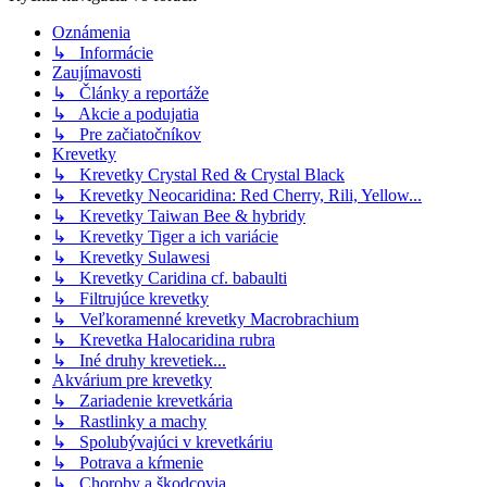
Oznámenia
↳ Informácie
Zaujímavosti
↳ Články a reportáže
↳ Akcie a podujatia
↳ Pre začiatočníkov
Krevetky
↳ Krevetky Crystal Red & Crystal Black
↳ Krevetky Neocaridina: Red Cherry, Rili, Yellow...
↳ Krevetky Taiwan Bee & hybridy
↳ Krevetky Tiger a ich variácie
↳ Krevetky Sulawesi
↳ Krevetky Caridina cf. babaulti
↳ Filtrujúce krevetky
↳ Veľkoramenné krevetky Macrobrachium
↳ Krevetka Halocaridina rubra
↳ Iné druhy krevetiek...
Akvárium pre krevetky
↳ Zariadenie krevetkária
↳ Rastlinky a machy
↳ Spolubývajúci v krevetkáriu
↳ Potrava a kŕmenie
↳ Choroby a škodcovia