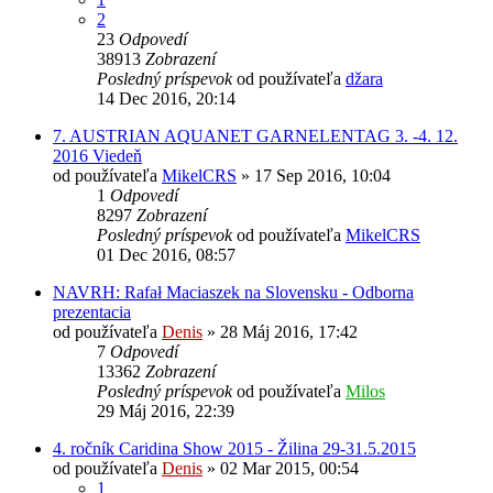
2
23
Odpovedí
38913
Zobrazení
Posledný príspevok
od používateľa
džara
14 Dec 2016, 20:14
7. AUSTRIAN AQUANET GARNELENTAG 3. -4. 12.
2016 Viedeň
od používateľa
MikelCRS
»
17 Sep 2016, 10:04
1
Odpovedí
8297
Zobrazení
Posledný príspevok
od používateľa
MikelCRS
01 Dec 2016, 08:57
NAVRH: Rafał Maciaszek na Slovensku - Odborna
prezentacia
od používateľa
Denis
»
28 Máj 2016, 17:42
7
Odpovedí
13362
Zobrazení
Posledný príspevok
od používateľa
Milos
29 Máj 2016, 22:39
4. ročník Caridina Show 2015 - Žilina 29-31.5.2015
od používateľa
Denis
»
02 Mar 2015, 00:54
1