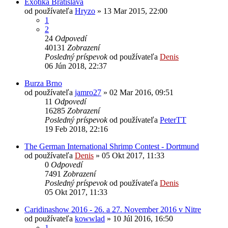
Exotika Bratislava
od používateľa
Hryzo
»
13 Mar 2015, 22:00
1
2
24
Odpovedí
40131
Zobrazení
Posledný príspevok
od používateľa
Denis
06 Jún 2018, 22:37
Burza Brno
od používateľa
jamro27
»
02 Mar 2016, 09:51
11
Odpovedí
16285
Zobrazení
Posledný príspevok
od používateľa
PeterTT
19 Feb 2018, 22:16
The German International Shrimp Contest - Dortmund
od používateľa
Denis
»
05 Okt 2017, 11:33
0
Odpovedí
7491
Zobrazení
Posledný príspevok
od používateľa
Denis
05 Okt 2017, 11:33
Caridinashow 2016 - 26. a 27. November 2016 v Nitre
od používateľa
kowwlad
»
10 Júl 2016, 16:50
1