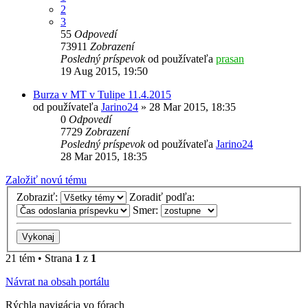
2
3
55
Odpovedí
73911
Zobrazení
Posledný príspevok
od používateľa
prasan
19 Aug 2015, 19:50
Burza v MT v Tulipe 11.4.2015
od používateľa
Jarino24
»
28 Mar 2015, 18:35
0
Odpovedí
7729
Zobrazení
Posledný príspevok
od používateľa
Jarino24
28 Mar 2015, 18:35
Založiť novú tému
Zobraziť:
Zoradiť podľa:
Smer:
21 tém • Strana
1
z
1
Návrat na obsah portálu
Rýchla navigácia vo fórach