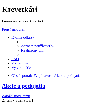
Krevetkári
Fórum nadšencov krevetiek
Prejsť na obsah
Rýchle odkazy
Zoznam používateľov
Realizačný tím
FAQ
Prihlásiť sa
Vytvoriť účet
Obsah portálu
Zaujímavosti
Akcie a podujatia
Akcie a podujatia
Založiť novú tému
21 tém • Strana
1
z
1