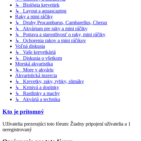
↳ Biológia krevetiek
↳ Layout a aquascaping
Raky a mini ráčiky
↳ Druhy Procambarus, Cambarellus, Cherax
↳ Akvárium pre raky a mini ráčiky
↳ Potrava a starostlivosť o raky, mini ráčiky
↳ Ochorenia rakov a mini ráčikov
Voľná diskusia
↳ Vaše krevetkáriá
↳ Diskusia o všetkom
Morská akvaristika
↳ More v akváriu
Akvaristická inzercia
↳ Krevetky, raky, rybky, slimáky
↳ Krmivá a doplnky
↳ Rastlinky a machy
↳ Akváriá a technika
Kto je prítomný
Užívatelia prezerajúci toto fórum: Žiadny pripojení užívatelia a 1
neregistrovaný