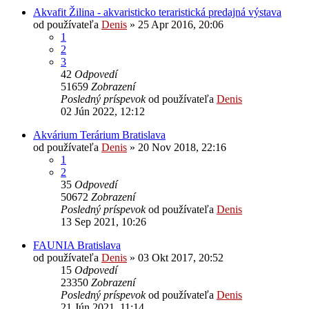
Akvafit Žilina - akvaristicko teraristická predajná výstava
od používateľa
Denis
»
25 Apr 2016, 20:06
1
2
3
42
Odpovedí
51659
Zobrazení
Posledný príspevok
od používateľa
Denis
02 Jún 2022, 12:12
Akvárium Terárium Bratislava
od používateľa
Denis
»
20 Nov 2018, 22:16
1
2
35
Odpovedí
50672
Zobrazení
Posledný príspevok
od používateľa
Denis
13 Sep 2021, 10:26
FAUNIA Bratislava
od používateľa
Denis
»
03 Okt 2017, 20:52
15
Odpovedí
23350
Zobrazení
Posledný príspevok
od používateľa
Denis
21 Jún 2021, 11:14