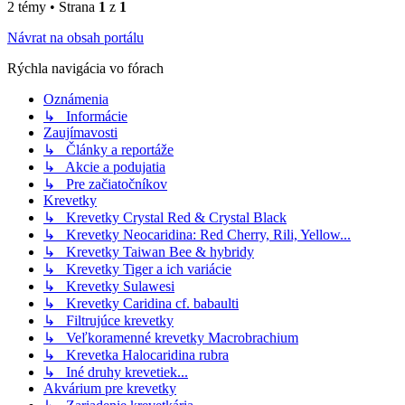
2 témy • Strana
1
z
1
Návrat na obsah portálu
Rýchla navigácia vo fórach
Oznámenia
↳ Informácie
Zaujímavosti
↳ Články a reportáže
↳ Akcie a podujatia
↳ Pre začiatočníkov
Krevetky
↳ Krevetky Crystal Red & Crystal Black
↳ Krevetky Neocaridina: Red Cherry, Rili, Yellow...
↳ Krevetky Taiwan Bee & hybridy
↳ Krevetky Tiger a ich variácie
↳ Krevetky Sulawesi
↳ Krevetky Caridina cf. babaulti
↳ Filtrujúce krevetky
↳ Veľkoramenné krevetky Macrobrachium
↳ Krevetka Halocaridina rubra
↳ Iné druhy krevetiek...
Akvárium pre krevetky