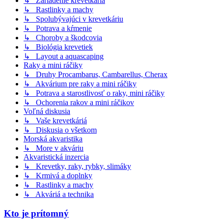
↳ Zariadenie krevetkária
↳ Rastlinky a machy
↳ Spolubývajúci v krevetkáriu
↳ Potrava a kŕmenie
↳ Choroby a škodcovia
↳ Biológia krevetiek
↳ Layout a aquascaping
Raky a mini ráčiky
↳ Druhy Procambarus, Cambarellus, Cherax
↳ Akvárium pre raky a mini ráčiky
↳ Potrava a starostlivosť o raky, mini ráčiky
↳ Ochorenia rakov a mini ráčikov
Voľná diskusia
↳ Vaše krevetkáriá
↳ Diskusia o všetkom
Morská akvaristika
↳ More v akváriu
Akvaristická inzercia
↳ Krevetky, raky, rybky, slimáky
↳ Krmivá a doplnky
↳ Rastlinky a machy
↳ Akváriá a technika
Kto je prítomný