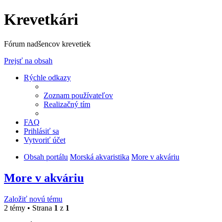
Krevetkári
Fórum nadšencov krevetiek
Prejsť na obsah
Rýchle odkazy
Zoznam používateľov
Realizačný tím
FAQ
Prihlásiť sa
Vytvoriť účet
Obsah portálu
Morská akvaristika
More v akváriu
More v akváriu
Založiť novú tému
2 témy • Strana
1
z
1