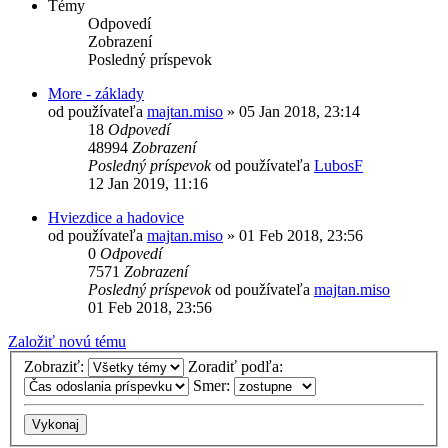
Témy
Odpovedí
Zobrazení
Posledný príspevok
More - základy
od používateľa
majtan.miso
»
05 Jan 2018, 23:14
18
Odpovedí
48994
Zobrazení
Posledný príspevok
od používateľa
LubosF
12 Jan 2019, 11:16
Hviezdice a hadovice
od používateľa
majtan.miso
»
01 Feb 2018, 23:56
0
Odpovedí
7571
Zobrazení
Posledný príspevok
od používateľa
majtan.miso
01 Feb 2018, 23:56
Založiť novú tému
Zobraziť:
Zoradiť podľa:
Smer: