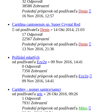
32
Odpovedí
38580
Zobrazení
Posledný príspevok
od používateľa
Denis
16 Nov 2016, 12:57
Caridina cantonensis sp. Super Crystal Red
od používateľa
Denis
»
14 Okt 2014, 21:03
17
Odpovedí
22567
Zobrazení
Posledný príspevok
od používateľa
Denis
13 Nov 2016, 21:36
Požírání mladých
od používateľa
Ezz2p
»
09 Nov 2016, 14:41
0
Odpovedí
7350
Zobrazení
Posledný príspevok
od používateľa
Ezz2p
09 Nov 2016, 14:41
Caridiny - pomer samice/samci
od používateľa
seic
»
26 Okt 2016, 09:26
1
Odpovedí
7931
Zobrazení
Posledný príspevok
od používateľa
Milos