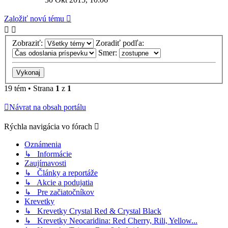
Založiť novú tému
Zobraziť:
Zoradiť podľa:
Smer:
19 tém • Strana
1
z
1
Návrat na obsah portálu
Rýchla navigácia vo fórach
Oznámenia
↳ Informácie
Zaujímavosti
↳ Články a reportáže
↳ Akcie a podujatia
↳ Pre začiatočníkov
Krevetky
↳ Krevetky Crystal Red & Crystal Black
↳ Krevetky Neocaridina: Red Cherry, Rili, Yellow...