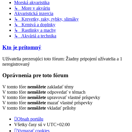
Morská akvaristika
↳ More v akváriu
Akvaristická inzercia
↳ Krevetky, raky, rybky, slimáky
↳ Krmivá a doplnky
↳ Rastlinky a machy
↳ Akváriá a technika
Kto je prítomný
Užívatelia prezerajúci toto fórum: Žiadny pripojení užívatelia a 1
neregistrovaný
Oprávnenia pre toto fórum
V tomto fóre
nemôžete
zakladať témy
V tomto fóre
nemôžete
odpovedať v témach
V tomto fóre
nemôžete
upravovať vlastné príspevky
V tomto fóre
nemôžete
mazať vlastné príspevky
V tomto fóre
nemôžete
vkladať prílohy
Obsah portálu
Všetky časy sú v
UTC+02:00
Vymazať cookies