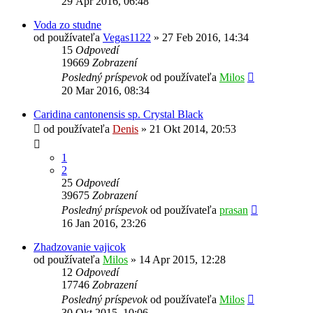
29 Apr 2016, 06:48
Voda zo studne
od používateľa
Vegas1122
»
27 Feb 2016, 14:34
15
Odpovedí
19669
Zobrazení
Posledný príspevok
od používateľa
Milos
20 Mar 2016, 08:34
Caridina cantonensis sp. Crystal Black
od používateľa
Denis
»
21 Okt 2014, 20:53
1
2
25
Odpovedí
39675
Zobrazení
Posledný príspevok
od používateľa
prasan
16 Jan 2016, 23:26
Zhadzovanie vajicok
od používateľa
Milos
»
14 Apr 2015, 12:28
12
Odpovedí
17746
Zobrazení
Posledný príspevok
od používateľa
Milos
30 Okt 2015, 10:06