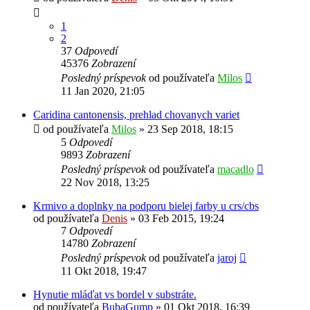
1
2
37
Odpovedí
45376
Zobrazení
Posledný príspevok
od používateľa
Milos
11 Jan 2020, 21:05
Caridina cantonensis, prehlad chovanych variet
od používateľa
Milos
»
23 Sep 2018, 18:15
5
Odpovedí
9893
Zobrazení
Posledný príspevok
od používateľa
macadlo
22 Nov 2018, 13:25
Krmivo a doplnky na podporu bielej farby u crs/cbs
od používateľa
Denis
»
03 Feb 2015, 19:24
7
Odpovedí
14780
Zobrazení
Posledný príspevok
od používateľa
jaroj
11 Okt 2018, 19:47
Hynutie mláďat vs bordel v substráte.
od používateľa
BubaGump
»
01 Okt 2018, 16:39