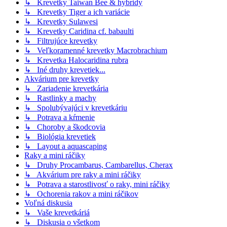
↳ Krevetky Taiwan Bee & hybridy
↳ Krevetky Tiger a ich variácie
↳ Krevetky Sulawesi
↳ Krevetky Caridina cf. babaulti
↳ Filtrujúce krevetky
↳ Veľkoramenné krevetky Macrobrachium
↳ Krevetka Halocaridina rubra
↳ Iné druhy krevetiek...
Akvárium pre krevetky
↳ Zariadenie krevetkária
↳ Rastlinky a machy
↳ Spolubývajúci v krevetkáriu
↳ Potrava a kŕmenie
↳ Choroby a škodcovia
↳ Biológia krevetiek
↳ Layout a aquascaping
Raky a mini ráčiky
↳ Druhy Procambarus, Cambarellus, Cherax
↳ Akvárium pre raky a mini ráčiky
↳ Potrava a starostlivosť o raky, mini ráčiky
↳ Ochorenia rakov a mini ráčikov
Voľná diskusia
↳ Vaše krevetkáriá
↳ Diskusia o všetkom