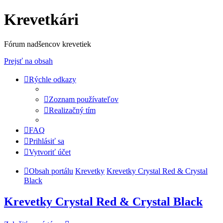
Krevetkári
Fórum nadšencov krevetiek
Prejsť na obsah
Rýchle odkazy
Zoznam používateľov
Realizačný tím
FAQ
Prihlásiť sa
Vytvoriť účet
Obsah portálu
Krevetky
Krevetky Crystal Red & Crystal
Black
Krevetky Crystal Red & Crystal Black