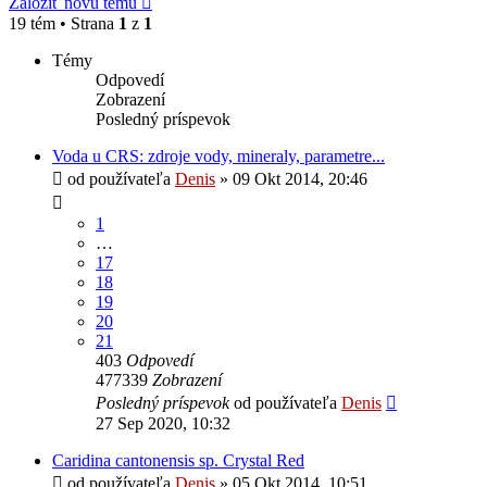
Založiť novú tému
19 tém • Strana
1
z
1
Témy
Odpovedí
Zobrazení
Posledný príspevok
Voda u CRS: zdroje vody, mineraly, parametre...
od používateľa
Denis
»
09 Okt 2014, 20:46
1
…
17
18
19
20
21
403
Odpovedí
477339
Zobrazení
Posledný príspevok
od používateľa
Denis
27 Sep 2020, 10:32
Caridina cantonensis sp. Crystal Red
od používateľa
Denis
»
05 Okt 2014, 10:51