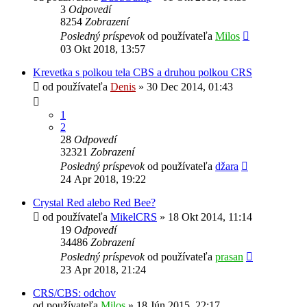
3
Odpovedí
8254
Zobrazení
Posledný príspevok
od používateľa
Milos
03 Okt 2018, 13:57
Krevetka s polkou tela CBS a druhou polkou CRS
od používateľa
Denis
»
30 Dec 2014, 01:43
1
2
28
Odpovedí
32321
Zobrazení
Posledný príspevok
od používateľa
džara
24 Apr 2018, 19:22
Crystal Red alebo Red Bee?
od používateľa
MikelCRS
»
18 Okt 2014, 11:14
19
Odpovedí
34486
Zobrazení
Posledný príspevok
od používateľa
prasan
23 Apr 2018, 21:24
CRS/CBS: odchov
od používateľa
Milos
»
18 Jún 2015, 22:17