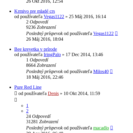
26 Okt 2016, 12:54
Krmivo pre mladé crs
od používateľa
Vegas1122
»
25 Máj 2016, 16:14
2
Odpovedí
9236
Zobrazení
Posledný príspevok
od používateľa
Vegas1122
26 Máj 2016, 18:04
Bee krevetka v prírode
od používateľa
IringPalo
»
17 Dec 2014, 13:46
1
Odpovedí
8664
Zobrazení
Posledný príspevok
od používateľa
Milos40
18 Máj 2016, 22:46
Pure Red Line
od používateľa
Denis
»
10 Okt 2014, 11:59
1
2
24
Odpovedí
31281
Zobrazení
Posledný príspevok
od používateľa
macadlo