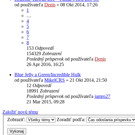
od používateľa
Denis
»
08 Okt 2014, 17:26
1
…
4
5
6
7
8
153
Odpovedí
154329
Zobrazení
Posledný príspevok
od používateľa
Denis
26 Apr 2016, 16:25
Blue Jelly a Green/Incredible Hulk
od používateľa
MikelCRS
»
21 Okt 2014, 21:50
12
Odpovedí
18991
Zobrazení
Posledný príspevok
od používateľa
jamro27
21 Mar 2015, 09:28
Založiť novú tému
Zobraziť:
Zoradiť podľa: