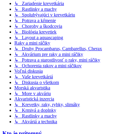
↳ Zariadenie krevetkária
↳ Rastlinky a machy
↳ Spolubývajúci v krevetkáriu
↳ Potrava a kŕmenie
↳ Choroby a škodcovia
↳ Biológia krevetiek
↳ Layout a aquascaping
Raky a mini ráčiky
↳ Druhy Procambarus, Cambarellus, Cherax
↳ Akvárium pre raky a mini ráčiky
↳ Potrava a starostlivosť o raky, mini ráčiky
↳ Ochorenia rakov a mini ráčikov
Voľná diskusia
↳ Vaše krevetkáriá
↳ Diskusia o všetkom
Morská akvaristika
↳ More v akváriu
Akvaristická inzercia
↳ Krevetky, raky, rybky, slimáky
↳ Krmivá a doplnky
↳ Rastlinky a machy
↳ Akváriá a technika
Kto je prítomný