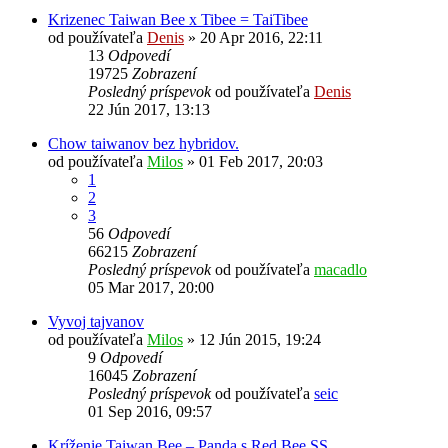
Krizenec Taiwan Bee x Tibee = TaiTibee
od používateľa
Denis
»
20 Apr 2016, 22:11
13
Odpovedí
19725
Zobrazení
Posledný príspevok
od používateľa
Denis
22 Jún 2017, 13:13
Chow taiwanov bez hybridov.
od používateľa
Milos
»
01 Feb 2017, 20:03
1
2
3
56
Odpovedí
66215
Zobrazení
Posledný príspevok
od používateľa
macadlo
05 Mar 2017, 20:00
Vyvoj tajvanov
od používateľa
Milos
»
12 Jún 2015, 19:24
9
Odpovedí
16045
Zobrazení
Posledný príspevok
od používateľa
seic
01 Sep 2016, 09:57
Kríženie Taiwan Bee – Panda s Red Bee SS