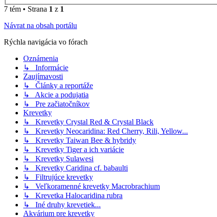
7 tém • Strana
1
z
1
Návrat na obsah portálu
Rýchla navigácia vo fórach
Oznámenia
↳ Informácie
Zaujímavosti
↳ Články a reportáže
↳ Akcie a podujatia
↳ Pre začiatočníkov
Krevetky
↳ Krevetky Crystal Red & Crystal Black
↳ Krevetky Neocaridina: Red Cherry, Rili, Yellow...
↳ Krevetky Taiwan Bee & hybridy
↳ Krevetky Tiger a ich variácie
↳ Krevetky Sulawesi
↳ Krevetky Caridina cf. babaulti
↳ Filtrujúce krevetky
↳ Veľkoramenné krevetky Macrobrachium
↳ Krevetka Halocaridina rubra
↳ Iné druhy krevetiek...
Akvárium pre krevetky