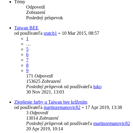
Témy
Odpovedí
Zobrazení
Posledný príspevok
Taiwan BEE
od používateľa
sratch1
»
10 Mar 2015, 08:57
1
…
5
6
7
8
9
171
Odpovedí
153625
Zobrazení
Posledný príspevok
od používateľa
luko
30 Nov 2021, 13:03
Zlepšenie farby u Taiwan bee krížením
od používateľa
martinzemanovic82
»
17 Apr 2019, 13:38
3
Odpovedí
13014
Zobrazení
Posledný príspevok
od používateľa
martinzemanovic82
20 Apr 2019, 10:14