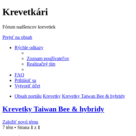
Krevetkári
Fórum nadšencov krevetiek
Prejsť na obsah
Rýchle odkazy
Zoznam používateľov
Realizačný tím
FAQ
Prihlásiť sa
Vytvoriť účet
Obsah portálu
Krevetky
Krevetky Taiwan Bee & hybridy
Krevetky Taiwan Bee & hybridy
Založiť novú tému
7 tém • Strana
1
z
1