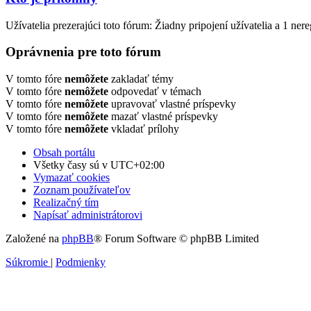
Užívatelia prezerajúci toto fórum: Žiadny pripojení užívatelia a 1 ner
Oprávnenia pre toto fórum
V tomto fóre
nemôžete
zakladať témy
V tomto fóre
nemôžete
odpovedať v témach
V tomto fóre
nemôžete
upravovať vlastné príspevky
V tomto fóre
nemôžete
mazať vlastné príspevky
V tomto fóre
nemôžete
vkladať prílohy
Obsah portálu
Všetky časy sú v
UTC+02:00
Vymazať cookies
Zoznam používateľov
Realizačný tím
Napísať administrátorovi
Založené na
phpBB
® Forum Software © phpBB Limited
Súkromie
|
Podmienky