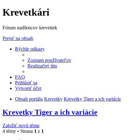
Krevetkári
Fórum nadšencov krevetiek
Prejsť na obsah
Rýchle odkazy
Zoznam používateľov
Realizačný tím
FAQ
Prihlásiť sa
Vytvoriť účet
Obsah portálu
Krevetky
Krevetky Tiger a ich variácie
Krevetky Tiger a ich variácie
Založiť novú tému
4 témy • Strana
1
z
1