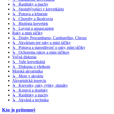
↳ Rastlinky a machy
↳ Spolubývajúci v krevetkáriu
↳ Potrava a kŕmenie
↳ Choroby a škodcovia
↳ Biológia krevetiek
↳ Layout a aquascaping
Raky a mini ráčiky
↳ Druhy Procambarus, Cambarellus, Cherax
↳ Akvárium pre raky a mini ráčiky
↳ Potrava a starostlivosť o raky, mini ráčiky
↳ Ochorenia rakov a mini ráčikov
Voľná diskusia
↳ Vaše krevetkáriá
↳ Diskusia o všetkom
Morská akvaristika
↳ More v akváriu
Akvaristická inzercia
↳ Krevetky, raky, rybky, slimáky
↳ Krmivá a doplnky
↳ Rastlinky a machy
↳ Akváriá a technika
Kto je prítomný