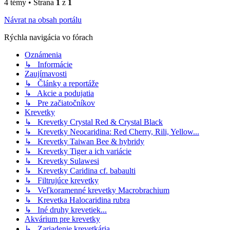
4 témy • Strana
1
z
1
Návrat na obsah portálu
Rýchla navigácia vo fórach
Oznámenia
↳ Informácie
Zaujímavosti
↳ Články a reportáže
↳ Akcie a podujatia
↳ Pre začiatočníkov
Krevetky
↳ Krevetky Crystal Red & Crystal Black
↳ Krevetky Neocaridina: Red Cherry, Rili, Yellow...
↳ Krevetky Taiwan Bee & hybridy
↳ Krevetky Tiger a ich variácie
↳ Krevetky Sulawesi
↳ Krevetky Caridina cf. babaulti
↳ Filtrujúce krevetky
↳ Veľkoramenné krevetky Macrobrachium
↳ Krevetka Halocaridina rubra
↳ Iné druhy krevetiek...
Akvárium pre krevetky
↳ Zariadenie krevetkária