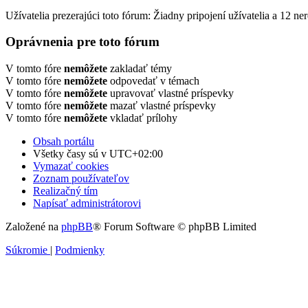
Užívatelia prezerajúci toto fórum: Žiadny pripojení užívatelia a 12 ne
Oprávnenia pre toto fórum
V tomto fóre
nemôžete
zakladať témy
V tomto fóre
nemôžete
odpovedať v témach
V tomto fóre
nemôžete
upravovať vlastné príspevky
V tomto fóre
nemôžete
mazať vlastné príspevky
V tomto fóre
nemôžete
vkladať prílohy
Obsah portálu
Všetky časy sú v
UTC+02:00
Vymazať cookies
Zoznam používateľov
Realizačný tím
Napísať administrátorovi
Založené na
phpBB
® Forum Software © phpBB Limited
Súkromie
|
Podmienky