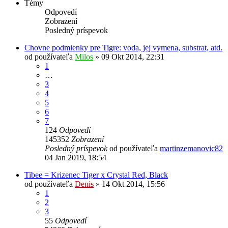
Témy
Odpovedí
Zobrazení
Posledný príspevok
Chovne podmienky pre Tigre: voda, jej vymena, substrat, atd.
od používateľa
Milos
»
09 Okt 2014, 22:31
1
…
3
4
5
6
7
124
Odpovedí
145352
Zobrazení
Posledný príspevok
od používateľa
martinzemanovic82
04 Jan 2019, 18:54
Tibee = Krizenec Tiger x Crystal Red, Black
od používateľa
Denis
»
14 Okt 2014, 15:56
1
2
3
55
Odpovedí