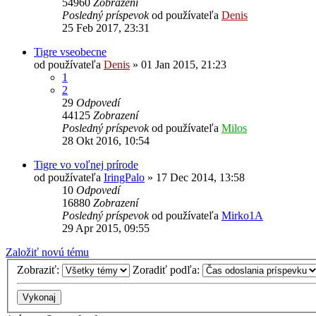
54960
Zobrazení
Posledný príspevok
od používateľa
Denis
25 Feb 2017, 23:31
Tigre vseobecne
od používateľa
Denis
»
01 Jan 2015, 21:23
1
2
29
Odpovedí
44125
Zobrazení
Posledný príspevok
od používateľa
Milos
28 Okt 2016, 10:54
Tigre vo voľnej prírode
od používateľa
IringPalo
»
17 Dec 2014, 13:58
10
Odpovedí
16880
Zobrazení
Posledný príspevok
od používateľa
Mirko1A
29 Apr 2015, 09:55
Založiť novú tému
Zobraziť:
Zoradiť podľa: