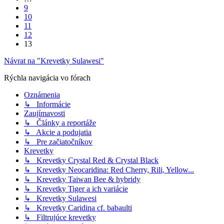
9
10
11
12
13
Návrat na "Krevetky Sulawesi"
Rýchla navigácia vo fórach
Oznámenia
↳ Informácie
Zaujímavosti
↳ Články a reportáže
↳ Akcie a podujatia
↳ Pre začiatočníkov
Krevetky
↳ Krevetky Crystal Red & Crystal Black
↳ Krevetky Neocaridina: Red Cherry, Rili, Yellow...
↳ Krevetky Taiwan Bee & hybridy
↳ Krevetky Tiger a ich variácie
↳ Krevetky Sulawesi
↳ Krevetky Caridina cf. babaulti
↳ Filtrujúce krevetky