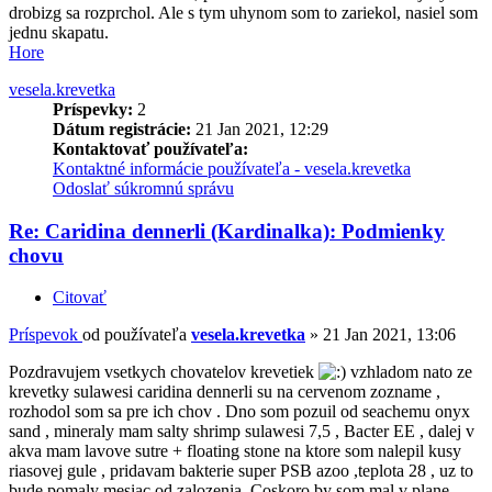
drobizg sa rozprchol. Ale s tym uhynom som to zariekol, nasiel som
jednu skapatu.
Hore
vesela.krevetka
Príspevky:
2
Dátum registrácie:
21 Jan 2021, 12:29
Kontaktovať používateľa:
Kontaktné informácie používateľa - vesela.krevetka
Odoslať súkromnú správu
Re: Caridina dennerli (Kardinalka): Podmienky
chovu
Citovať
Príspevok
od používateľa
vesela.krevetka
»
21 Jan 2021, 13:06
Pozdravujem vsetkych chovatelov krevetiek
vzhladom nato ze
krevetky sulawesi caridina dennerli su na cervenom zozname ,
rozhodol som sa pre ich chov . Dno som pozuil od seachemu onyx
sand , mineraly mam salty shrimp sulawesi 7,5 , Bacter EE , dalej v
akva mam lavove sutre + floating stone na ktore som nalepil kusy
riasovej gule , pridavam bakterie super PSB azoo ,teplota 28 , uz to
bude pomaly mesiac od zalozenia. Coskoro by som mal v plane