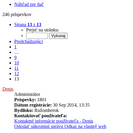
Náhľad pre tlač
246 príspevkov
Strana
13
z
13
Prejsť na stránku:
Predchádzajúci
1
…
9
10
11
12
13
Denis
Administrátor
Príspevky:
1801
Dátum registrácie:
30 Sep 2014, 13:35
Bydlisko:
Ružomberok
Kontaktovať používateľa:
Kontaktné informácie používateľa - Denis
Odoslať súkromnú správu
Odkaz na vlastný web