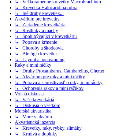
↳ Veľkoramenné krevetky Macrobrachium
↳ Krevetka Halocaridina rubra
↳ Iné druhy krevetiek...
Akvárium pre krevetky
↳ Zariadenie krevetkária
↳ Rastlinky a machy
↳ Spolubývajúci v krevetkáriu
↳ Potrava a kŕmenie
↳ Choroby a škodcovia
↳ Biológia krevetiek
↳ Layout a aquascaping
Raky a mini ráčiky
↳ Druhy Procambarus, Cambarellus, Cherax
↳ Akvárium pre raky a mini ráčiky
↳ Potrava a starostlivosť o raky, mini ráčiky
↳ Ochorenia rakov a mini ráčikov
Voľná diskusia
↳ Vaše krevetkáriá
↳ Diskusia o všetkom
Morská akvaristika
↳ More v akváriu
Akvaristická inzercia
↳ Krevetky, raky, rybky, slimáky
↳ Krmivá a doplnky