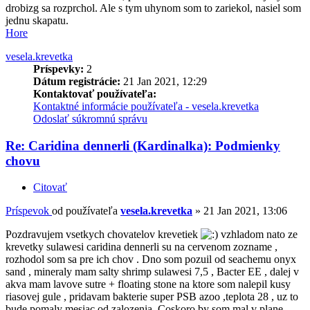
drobizg sa rozprchol. Ale s tym uhynom som to zariekol, nasiel som
jednu skapatu.
Hore
vesela.krevetka
Príspevky:
2
Dátum registrácie:
21 Jan 2021, 12:29
Kontaktovať používateľa:
Kontaktné informácie používateľa - vesela.krevetka
Odoslať súkromnú správu
Re: Caridina dennerli (Kardinalka): Podmienky
chovu
Citovať
Príspevok
od používateľa
vesela.krevetka
»
21 Jan 2021, 13:06
Pozdravujem vsetkych chovatelov krevetiek
vzhladom nato ze
krevetky sulawesi caridina dennerli su na cervenom zozname ,
rozhodol som sa pre ich chov . Dno som pozuil od seachemu onyx
sand , mineraly mam salty shrimp sulawesi 7,5 , Bacter EE , dalej v
akva mam lavove sutre + floating stone na ktore som nalepil kusy
riasovej gule , pridavam bakterie super PSB azoo ,teplota 28 , uz to
bude pomaly mesiac od zalozenia. Coskoro by som mal v plane