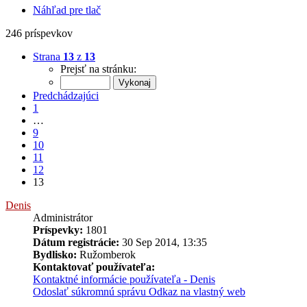
Náhľad pre tlač
246 príspevkov
Strana
13
z
13
Prejsť na stránku:
Predchádzajúci
1
…
9
10
11
12
13
Denis
Administrátor
Príspevky:
1801
Dátum registrácie:
30 Sep 2014, 13:35
Bydlisko:
Ružomberok
Kontaktovať používateľa:
Kontaktné informácie používateľa - Denis
Odoslať súkromnú správu
Odkaz na vlastný web