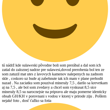
tú nádrž kde sulaweski pôvodne boli som prerábal a dal som ich
zatial do zaloznej nadrze pre sulawesi,dovod prerobenia bol ten ze
som zatuzil mat utes z lavovych kamenov nalepenych na zadnom
skle , coskoro uz bude aj zabehnute tak ich mam v plane prehodit
nazad . Na zaciatku som pouzival mineraly 7,5 , darilo sa krevetkam
aj na 7,5 , ale bol som zvedavy a chcel som vyskusat 8,5 sice
mineraly 8,5 su narocnejsie na pripravu ale maju pomerne identicky
obsah GH/KH v porovnani s vodou v ktorej v prirode ziju . Pošlem
nejaké foto , dosť ťažko sa fotia