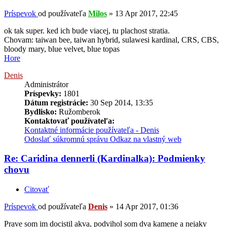
Príspevok
od používateľa
Milos
»
13 Apr 2017, 22:45
ok tak super. ked ich bude viacej, tu plachost stratia.
Chovam: taiwan bee, taiwan hybrid, sulawesi kardinal, CRS, CBS,
bloody mary, blue velvet, blue topas
Hore
Denis
Administrátor
Príspevky:
1801
Dátum registrácie:
30 Sep 2014, 13:35
Bydlisko:
Ružomberok
Kontaktovať používateľa:
Kontaktné informácie používateľa - Denis
Odoslať súkromnú správu
Odkaz na vlastný web
Re: Caridina dennerli (Kardinalka): Podmienky
chovu
Citovať
Príspevok
od používateľa
Denis
»
14 Apr 2017, 01:36
Prave som im docistil akva, podvihol som dva kamene a nejaky