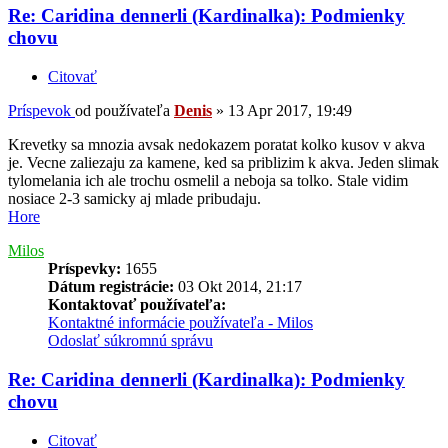
Re: Caridina dennerli (Kardinalka): Podmienky
chovu
Citovať
Príspevok
od používateľa
Denis
»
13 Apr 2017, 19:49
Krevetky sa mnozia avsak nedokazem poratat kolko kusov v akva
je. Vecne zaliezaju za kamene, ked sa priblizim k akva. Jeden slimak
tylomelania ich ale trochu osmelil a neboja sa tolko. Stale vidim
nosiace 2-3 samicky aj mlade pribudaju.
Hore
Milos
Príspevky:
1655
Dátum registrácie:
03 Okt 2014, 21:17
Kontaktovať používateľa:
Kontaktné informácie používateľa - Milos
Odoslať súkromnú správu
Re: Caridina dennerli (Kardinalka): Podmienky
chovu
Citovať