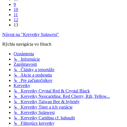
9
10
11
12
13
Návrat na "Krevetky Sulawesi"
Rýchla navigácia vo fórach
Oznámenia
↳ Informácie
Zaujímavosti
↳ Články a reportáže
↳ Akcie a podujatia
↳ Pre začiatočníkov
Krevetky
↳ Krevetky Crystal Red & Crystal Black
↳ Krevetky Neocaridina: Red Cherry, Rili, Yellow...
↳ Krevetky Taiwan Bee & hybridy
↳ Krevetky Tiger a ich variácie
↳ Krevetky Sulawesi
↳ Krevetky Caridina cf. babaulti
↳ Filtrujúce krevetky