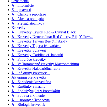
Oznámenia
↳ Informácie
Zaujímavosti
↳ Články a reportáže
↳ Akcie a podujatia
↳ Pre začiatočníkov
Krevetky
↳ Krevetky Crystal Red & Crystal Black
↳ Krevetky Neocaridina: Red Cherry, Rili, Yellow...
↳ Krevetky Taiwan Bee & hybridy
↳ Krevetky Tiger a ich variácie
↳ Krevetky Sulawesi
↳ Krevetky Caridina cf. babaulti
↳ Filtrujúce krevetky
↳ Veľkoramenné krevetky Macrobrachium
↳ Krevetka Halocaridina rubra
↳ Iné druhy krevetiek...
Akvárium pre krevetky
↳ Zariadenie krevetkária
↳ Rastlinky a machy
↳ Spolubývajúci v krevetkáriu
↳ Potrava a kŕmenie
↳ Choroby a škodcovia
↳ Biológia krevetiek