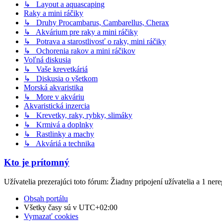
↳ Layout a aquascaping
Raky a mini ráčiky
↳ Druhy Procambarus, Cambarellus, Cherax
↳ Akvárium pre raky a mini ráčiky
↳ Potrava a starostlivosť o raky, mini ráčiky
↳ Ochorenia rakov a mini ráčikov
Voľná diskusia
↳ Vaše krevetkáriá
↳ Diskusia o všetkom
Morská akvaristika
↳ More v akváriu
Akvaristická inzercia
↳ Krevetky, raky, rybky, slimáky
↳ Krmivá a doplnky
↳ Rastlinky a machy
↳ Akváriá a technika
Kto je prítomný
Užívatelia prezerajúci toto fórum: Žiadny pripojení užívatelia a 1 ner
Obsah portálu
Všetky časy sú v
UTC+02:00
Vymazať cookies