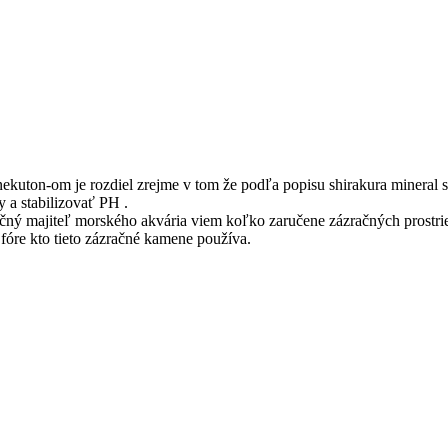
nekuton-om je rozdiel zrejme v tom že podľa popisu shirakura mineral 
 a stabilizovať PH .
čný majiteľ morského akvária viem koľko zaručene zázračných prostried
 fóre kto tieto zázračné kamene používa.