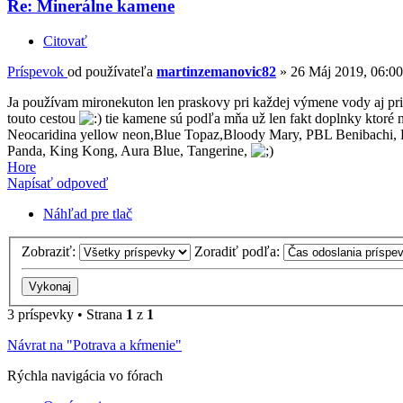
Re: Minerálne kamene
Citovať
Príspevok
od používateľa
martinzemanovic82
»
26 Máj 2019, 06:00
Ja používam mironekuton len praskovy pri každej výmene vody aj pri
touto cestou
tie kamene sú podľa mňa už len fakt doplnky ktoré n
Neocaridina yellow neon,Blue Topaz,Bloody Mary, PBL Benibachi, Re
Panda, King Kong, Aura Blue, Tangerine,
Hore
Napísať odpoveď
Náhľad pre tlač
Zobraziť:
Zoradiť podľa:
3 príspevky • Strana
1
z
1
Návrat na "Potrava a kŕmenie"
Rýchla navigácia vo fórach