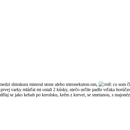
edzi shirakura mineral stone alebo mironekuton-om,
co som čí
 prvej varky mláďat mi ostali 2 kúsky, niečo určite padlo vďaka horú
t, dělaj se jako kebab po kreolsku, krém z krevet, se smetanou, s majon