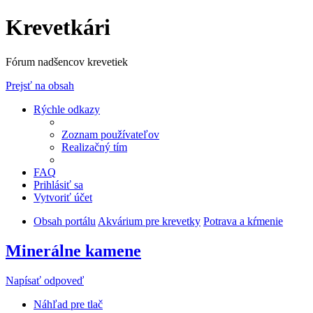
Krevetkári
Fórum nadšencov krevetiek
Prejsť na obsah
Rýchle odkazy
Zoznam používateľov
Realizačný tím
FAQ
Prihlásiť sa
Vytvoriť účet
Obsah portálu
Akvárium pre krevetky
Potrava a kŕmenie
Minerálne kamene
Napísať odpoveď
Náhľad pre tlač