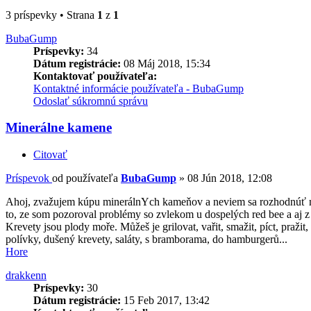
3 príspevky • Strana
1
z
1
BubaGump
Príspevky:
34
Dátum registrácie:
08 Máj 2018, 15:34
Kontaktovať používateľa:
Kontaktné informácie používateľa - BubaGump
Odoslať súkromnú správu
Minerálne kamene
Citovať
Príspevok
od používateľa
BubaGump
»
08 Jún 2018, 12:08
Ahoj, zvažujem kúpu minerálnYch kameňov a neviem sa rozhodnúť m
to, ze som pozoroval problémy so zvlekom u dospelých red bee a aj z
Krevety jsou plody moře. Můžeš je grilovat, vařit, smažit, píct, praži
polívky, dušený krevety, saláty, s bramborama, do hamburgerů...
Hore
drakkenn
Príspevky:
30
Dátum registrácie:
15 Feb 2017, 13:42