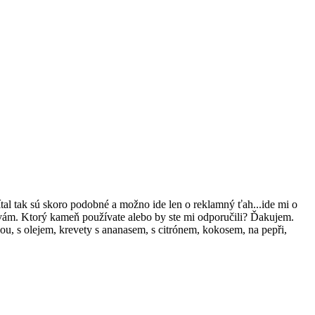
tal tak sú skoro podobné a možno ide len o reklamný ťah...ide mi o
čavám. Ktorý kameň používate alebo by ste mi odporučili? Ďakujem.
ézou, s olejem, krevety s ananasem, s citrónem, kokosem, na pepři,