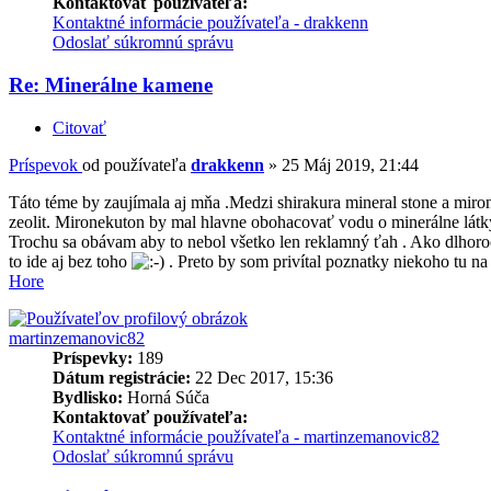
Kontaktovať používateľa:
Kontaktné informácie používateľa - drakkenn
Odoslať súkromnú správu
Re: Minerálne kamene
Citovať
Príspevok
od používateľa
drakkenn
»
25 Máj 2019, 21:44
Táto téme by zaujímala aj mňa .Medzi shirakura mineral stone a miro
zeolit. Mironekuton by mal hlavne obohacovať vodu o minerálne látky
Trochu sa obávam aby to nebol všetko len reklamný ťah . Ako dlhoro
to ide aj bez toho
. Preto by som privítal poznatky niekoho tu na
Hore
martinzemanovic82
Príspevky:
189
Dátum registrácie:
22 Dec 2017, 15:36
Bydlisko:
Horná Súča
Kontaktovať používateľa:
Kontaktné informácie používateľa - martinzemanovic82
Odoslať súkromnú správu