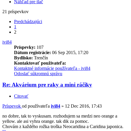
Náhľad pre tlač
21 príspevkov
Predchádzajúci
1
2
ivi84
Príspevky:
107
Dátum registrácie:
06 Sep 2015, 17:20
Bydlisko:
Trenčín
Kontaktovať používateľa:
Kontaktné informácie používateľa - ivi84
Odoslať súkromnú správu
Re: Akvárium pre raky a mini ráčiky
Citovať
Príspevok
od používateľa
ivi84
»
12 Dec 2016, 17:43
no dobre, tak to vyskusam. rozhodujem sa medzi neo orange a
yellow. ale asi vyhra orange. tak dik za pomoc.
Chovám z každého rožka troška Neocaridina a Caridina japonica.