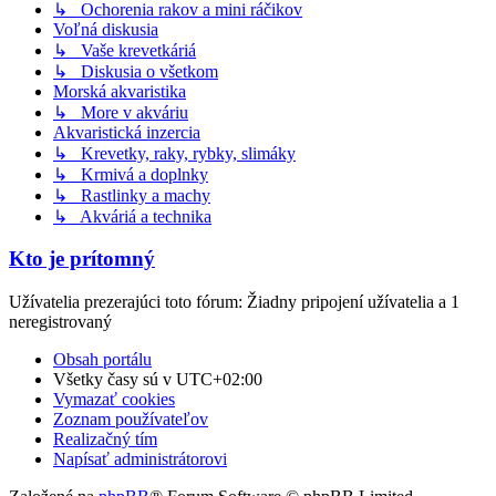
↳ Ochorenia rakov a mini ráčikov
Voľná diskusia
↳ Vaše krevetkáriá
↳ Diskusia o všetkom
Morská akvaristika
↳ More v akváriu
Akvaristická inzercia
↳ Krevetky, raky, rybky, slimáky
↳ Krmivá a doplnky
↳ Rastlinky a machy
↳ Akváriá a technika
Kto je prítomný
Užívatelia prezerajúci toto fórum: Žiadny pripojení užívatelia a 1
neregistrovaný
Obsah portálu
Všetky časy sú v
UTC+02:00
Vymazať cookies
Zoznam používateľov
Realizačný tím
Napísať administrátorovi