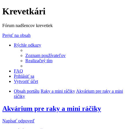
Krevetkári
Fórum nadšencov krevetiek
Prejsť na obsah
Rýchle odkazy
Zoznam používateľov
Realizačný tím
FAQ
Prihlásiť sa
Vytvoriť účet
Obsah portálu
Raky a mini ráčiky
Akvárium pre raky a mini
ráčiky
Akvárium pre raky a mini ráčiky
Napísať odpoveď