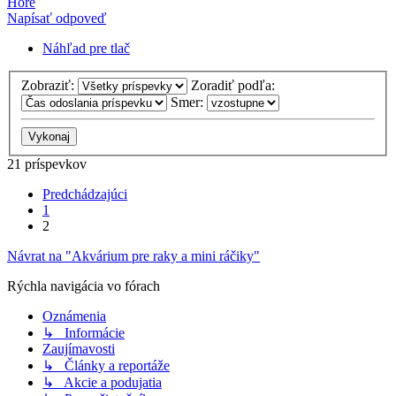
Hore
Napísať odpoveď
Náhľad pre tlač
Zobraziť:
Zoradiť podľa:
Smer:
21 príspevkov
Predchádzajúci
1
2
Návrat na "Akvárium pre raky a mini ráčiky"
Rýchla navigácia vo fórach
Oznámenia
↳ Informácie
Zaujímavosti
↳ Články a reportáže
↳ Akcie a podujatia