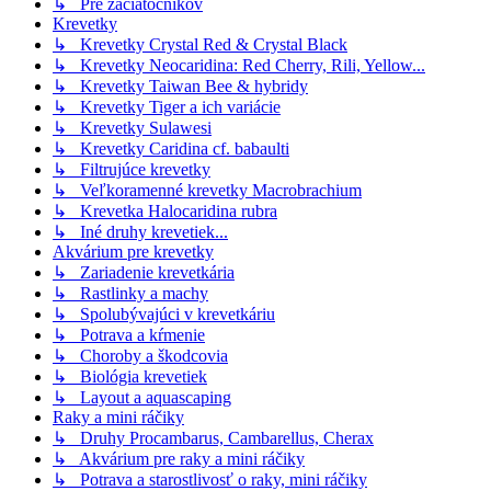
↳ Pre začiatočníkov
Krevetky
↳ Krevetky Crystal Red & Crystal Black
↳ Krevetky Neocaridina: Red Cherry, Rili, Yellow...
↳ Krevetky Taiwan Bee & hybridy
↳ Krevetky Tiger a ich variácie
↳ Krevetky Sulawesi
↳ Krevetky Caridina cf. babaulti
↳ Filtrujúce krevetky
↳ Veľkoramenné krevetky Macrobrachium
↳ Krevetka Halocaridina rubra
↳ Iné druhy krevetiek...
Akvárium pre krevetky
↳ Zariadenie krevetkária
↳ Rastlinky a machy
↳ Spolubývajúci v krevetkáriu
↳ Potrava a kŕmenie
↳ Choroby a škodcovia
↳ Biológia krevetiek
↳ Layout a aquascaping
Raky a mini ráčiky
↳ Druhy Procambarus, Cambarellus, Cherax
↳ Akvárium pre raky a mini ráčiky
↳ Potrava a starostlivosť o raky, mini ráčiky