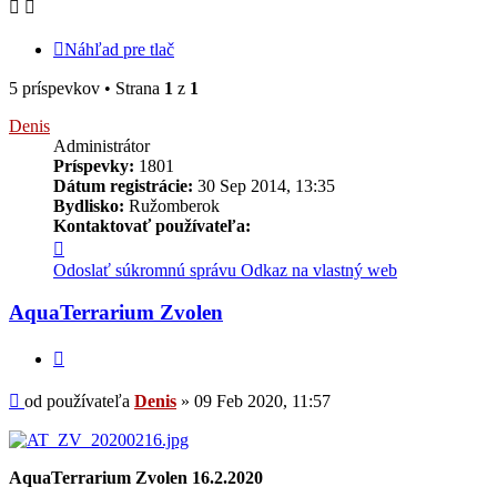
Náhľad pre tlač
5 príspevkov • Strana
1
z
1
Denis
Administrátor
Príspevky:
1801
Dátum registrácie:
30 Sep 2014, 13:35
Bydlisko:
Ružomberok
Kontaktovať používateľa:
Kontaktné
informácie
Odoslať súkromnú správu
Odkaz na vlastný web
používateľa
-
AquaTerrarium Zvolen
Denis
Citovať
Príspevok
od používateľa
Denis
»
09 Feb 2020, 11:57
AquaTerrarium Zvolen 16.2.2020