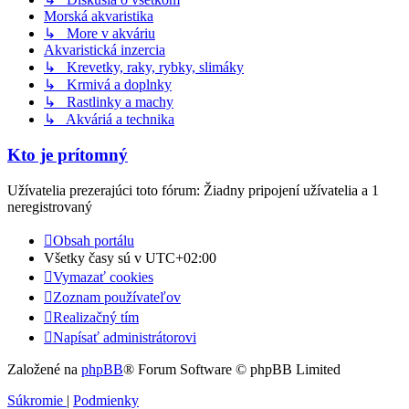
Morská akvaristika
↳ More v akváriu
Akvaristická inzercia
↳ Krevetky, raky, rybky, slimáky
↳ Krmivá a doplnky
↳ Rastlinky a machy
↳ Akváriá a technika
Kto je prítomný
Užívatelia prezerajúci toto fórum: Žiadny pripojení užívatelia a 1
neregistrovaný
Obsah portálu
Všetky časy sú v
UTC+02:00
Vymazať cookies
Zoznam používateľov
Realizačný tím
Napísať administrátorovi
Založené na
phpBB
® Forum Software © phpBB Limited
Súkromie
|
Podmienky