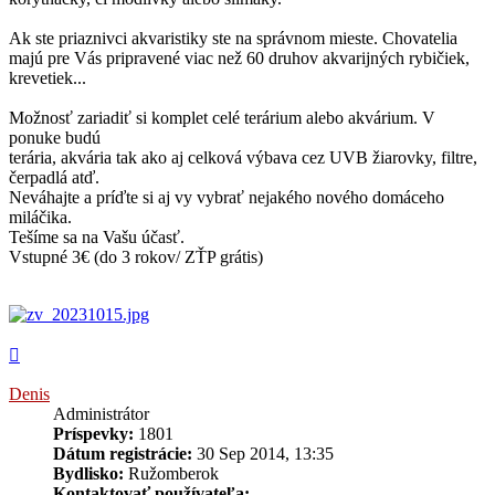
Ak ste priaznivci akvaristiky ste na správnom mieste. Chovatelia
majú pre Vás pripravené viac než 60 druhov akvarijných rybičiek,
krevetiek...
Možnosť zariadiť si komplet celé terárium alebo akvárium. V
ponuke budú
terária, akvária tak ako aj celková výbava cez UVB žiarovky, filtre,
čerpadlá atď.
Neváhajte a príďte si aj vy vybrať nejakého nového domáceho
miláčika.
Tešíme sa na Vašu účasť.
Vstupné 3€ (do 3 rokov/ ZŤP grátis)
Hore
Denis
Administrátor
Príspevky:
1801
Dátum registrácie:
30 Sep 2014, 13:35
Bydlisko:
Ružomberok
Kontaktovať používateľa: