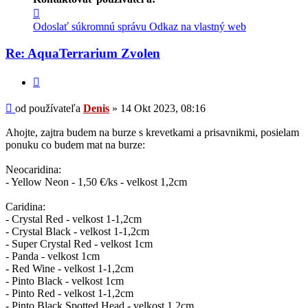
Kontaktné
informácie
Odoslať súkromnú správu
Odkaz na vlastný web
používateľa
-
Re: AquaTerrarium Zvolen
Denis
Citovať
Príspevok
od používateľa
Denis
»
14 Okt 2023, 08:16
Ahojte, zajtra budem na burze s krevetkami a prisavnikmi, posielam
ponuku co budem mat na burze:
Neocaridina:
- Yellow Neon - 1,50 €/ks - velkost 1,2cm
Caridina:
- Crystal Red - velkost 1-1,2cm
- Crystal Black - velkost 1-1,2cm
- Super Crystal Red - velkost 1cm
- Panda - velkost 1cm
- Red Wine - velkost 1-1,2cm
- Pinto Black - velkost 1cm
- Pinto Red - velkost 1-1,2cm
- Pinto Black Spotted Head - velkost 1,2cm