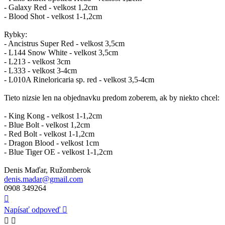
- Galaxy Red - velkost 1,2cm
- Blood Shot - velkost 1-1,2cm
Rybky:
- Ancistrus Super Red - velkost 3,5cm
- L144 Snow White - velkost 3,5cm
- L213 - velkost 3cm
- L333 - velkost 3-4cm
- L010A Rineloricaria sp. red - velkost 3,5-4cm
Tieto nizsie len na objednavku predom zoberem, ak by niekto chcel:
- King Kong - velkost 1-1,2cm
- Blue Bolt - velkost 1,2cm
- Red Bolt - velkost 1-1,2cm
- Dragon Blood - velkost 1cm
- Blue Tiger OE - velkost 1-1,2cm
Denis Maďar, Ružomberok
denis.madar@gmail.com
0908 349264
Hore
Napísať odpoveď