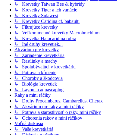
↳ Krevetky Taiwan Bee & hybridy
↳ Krevetky Tiger a ich variácie
↳ Krevetky Sulawesi
↳ Krevetky Caridina cf. babaulti
↳ Filtrujúce krevetky
↳ Veľkoramenné krevetky Macrobrachium
↳ Krevetka Halocaridina rubra
↳ Iné druhy krevetiek...
Akvárium pre krevetky
↳ Zariadenie krevetkária
↳ Rastlinky a machy
↳ Spolubývajúci v krevetkáriu
↳ Potrava a kŕmenie
↳ Choroby a škodcovia
↳ Biológia krevetiek
↳ Layout a aquascaping
Raky a mini ráčiky
↳ Druhy Procambarus, Cambarellus, Cherax
↳ Akvárium pre raky a mini ráčiky
↳ Potrava a starostlivosť o raky, mini ráčiky
↳ Ochorenia rakov a mini ráčikov
Voľná diskusia
↳ Vaše krevetkáriá
↳ Diskusia o všetkom