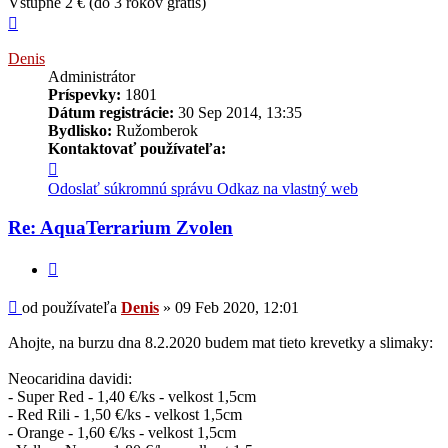
Vstupné 2 € (do 3 rokov grátis)
Hore
Denis
Administrátor
Príspevky:
1801
Dátum registrácie:
30 Sep 2014, 13:35
Bydlisko:
Ružomberok
Kontaktovať používateľa:
Kontaktné
informácie
Odoslať súkromnú správu
Odkaz na vlastný web
používateľa
-
Re: AquaTerrarium Zvolen
Denis
Citovať
Príspevok
od používateľa
Denis
»
09 Feb 2020, 12:01
Ahojte, na burzu dna 8.2.2020 budem mat tieto krevetky a slimaky:
Neocaridina davidi:
- Super Red - 1,40 €/ks - velkost 1,5cm
- Red Rili - 1,50 €/ks - velkost 1,5cm
- Orange - 1,60 €/ks - velkost 1,5cm