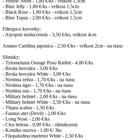
- Yellow Neon - 1,80 €/ks - velkost 1,5cm
- Blue Jelly - 1,80 €/ks - velkost 1,5cm
- Black Rose - 1,90 €/ks - velkost 1,5cm
- Blue Topaz - 2,00 €/ks - velkost 1,5cm
Filtrujuce krevetky:
- Atyopsis moluccensis - 3,50 €/ks, velkost 4cm
Amano Caridina japonica - 2,50 €/ks - velkost 2cm - na riasu
Slimaky:
- Tylomelania Orange Poso Rabbit - 4,00 €/ks
- Brotia herculea - 3,00 €/ks
- Brotia herculea White - 3,00 €/ks
- Neritina zebra - 1,70 €/ks - na riasu
- Neritina tiger - 1,70 €/ks - na riasu
- Neritina sun - 1,70 €/ks - na riasu
- Military helmet - 2,00 €/ks - na riasu
- Military helmet White - 2,50 €/ks - na riasu
- Thiara scabra - 1,50 €/ks
- Faunus ater (Devil) - 2,00 €/ks
- Long Nose - 2,00 €/ks
- Clea helena - 0,90 €/ks - slimakozrut
- Kotulka ruzova - 1,00 €/ 3ks
- Filopaludina martensi White - 2,50 €/ks