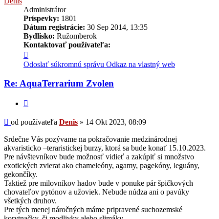
Denis
Administrátor
Príspevky:
1801
Dátum registrácie:
30 Sep 2014, 13:35
Bydlisko:
Ružomberok
Kontaktovať používateľa:
Kontaktné
informácie
Odoslať súkromnú správu
Odkaz na vlastný web
používateľa
-
Re: AquaTerrarium Zvolen
Denis
Citovať
Príspevok
od používateľa
Denis
»
14 Okt 2023, 08:09
Srdečne Vás pozývame na pokračovanie medzinárodnej
akvaristicko –teraristickej burzy, ktorá sa bude konať 15.10.2023.
Pre návštevníkov bude možnosť vidieť a zakúpiť si množstvo
exotických zvierat ako chameleóny, agamy, pagekóny, leguány,
gekončíky.
Taktiež pre milovníkov hadov bude v ponuke pár špičkových
chovateľov pytónov a užoviek. Nebude núdza ani o pavúky
všetkých druhov.
Pre tých menej náročných máme pripravené suchozemské
korytnačky, či modlivky alebo slimáky.