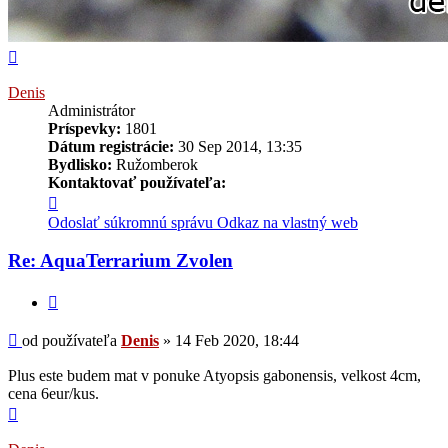
Hore
Denis
Administrátor
Príspevky:
1801
Dátum registrácie:
30 Sep 2014, 13:35
Bydlisko:
Ružomberok
Kontaktovať používateľa:
Kontaktné
informácie
Odoslať súkromnú správu
Odkaz na vlastný web
používateľa
-
Re: AquaTerrarium Zvolen
Denis
Citovať
Príspevok
od používateľa
Denis
»
14 Feb 2020, 18:44
Plus este budem mat v ponuke Atyopsis gabonensis, velkost 4cm,
cena 6eur/kus.
Hore