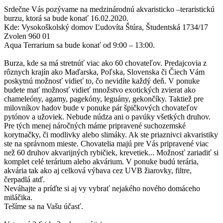
Srdečne Vás pozývame na medzinárodnú akvaristicko –teraristickú
burzu, ktorá sa bude konať 16.02.2020.
Kde: Vysokoškolský domov Ľudovíta Štúra, Študentská 1734/17
Zvolen 960 01
Aqua Terrarium sa bude konať od 9:00 – 13:00.
Burza, kde sa má stretnúť viac ako 60 chovateľov. Predajcovia z
rôznych krajín ako Maďarska, Poľska, Slovenska či Čiech Vám
poskytnú možnosť vidieť to, čo nevidíte každý deň. V ponuke
budete mať možnosť vidieť množstvo exotických zvierat ako
chameleóny, agamy, pagekóny, leguány, gekončíky. Taktiež pre
milovníkov hadov bude v ponuke pár špičkových chovateľov
pytónov a užoviek. Nebude núdza ani o pavúky všetkých druhov.
Pre tých menej náročných máme pripravené suchozemské
korytnačky, či modlivky alebo slimáky. Ak ste priaznivci akvaristiky
ste na správnom mieste. Chovatelia majú pre Vás pripravené viac
než 60 druhov akvarijných rybičiek, krevetiek... Možnosť zariadiť si
komplet celé terárium alebo akvárium. V ponuke budú terária,
akvária tak ako aj celková výbava cez UVB žiarovky, filtre,
čerpadlá atď.
Neváhajte a príďte si aj vy vybrať nejakého nového domáceho
miláčika.
Tešíme sa na Vašu účasť.