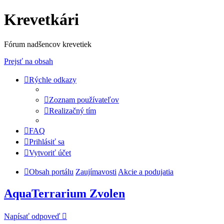
Krevetkári
Fórum nadšencov krevetiek
Prejsť na obsah
Rýchle odkazy
Zoznam používateľov
Realizačný tím
FAQ
Prihlásiť sa
Vytvoriť účet
Obsah portálu
Zaujímavosti
Akcie a podujatia
AquaTerrarium Zvolen
Napísať odpoveď