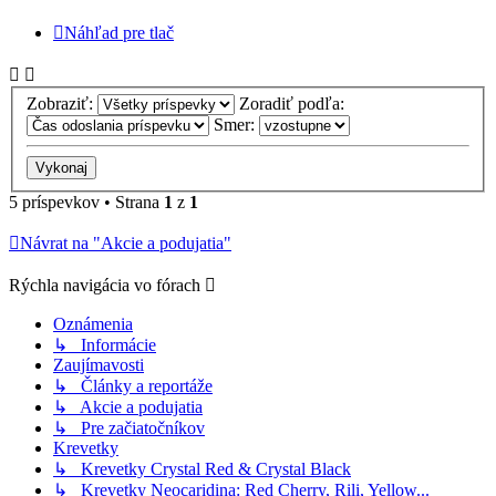
Náhľad pre tlač
Zobraziť:
Zoradiť podľa:
Smer:
5 príspevkov • Strana
1
z
1
Návrat na "Akcie a podujatia"
Rýchla navigácia vo fórach
Oznámenia
↳ Informácie
Zaujímavosti
↳ Články a reportáže
↳ Akcie a podujatia
↳ Pre začiatočníkov
Krevetky
↳ Krevetky Crystal Red & Crystal Black
↳ Krevetky Neocaridina: Red Cherry, Rili, Yellow...