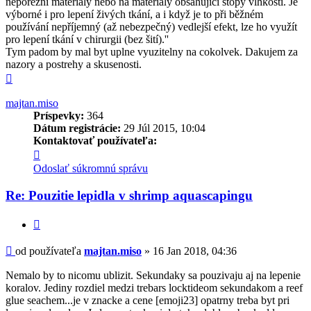
neporézní materiály nebo na materiály obsahující stopy vlhkosti. Je
výborné i pro lepení živých tkání, a i když je to při běžném
používání nepříjemný (až nebezpečný) vedlejší efekt, lze ho využít
pro lepení tkání v chirurgii (bez šití).''
Tym padom by mal byt uplne vyuzitelny na cokolvek. Dakujem za
nazory a postrehy a skusenosti.
Hore
majtan.miso
Príspevky:
364
Dátum registrácie:
29 Júl 2015, 10:04
Kontaktovať používateľa:
Kontaktné
informácie
Odoslať súkromnú správu
používateľa
-
Re: Pouzitie lepidla v shrimp aquascapingu
majtan.miso
Citovať
Príspevok
od používateľa
majtan.miso
»
16 Jan 2018, 04:36
Nemalo by to nicomu ublizit. Sekundaky sa pouzivaju aj na lepenie
koralov. Jediny rozdiel medzi trebars locktideom sekundakom a reef
glue seachem...je v znacke a cene [emoji23] opatrny treba byt pri