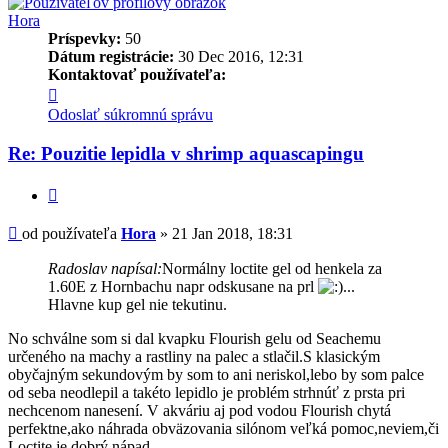
Hora
Príspevky:
50
Dátum registrácie:
30 Dec 2016, 12:31
Kontaktovať používateľa:
Kontaktné
informácie
Odoslať súkromnú správu
používateľa
-
Re: Pouzitie lepidla v shrimp aquascapingu
Hora
Citovať
Príspevok
od používateľa
Hora
»
21 Jan 2018, 18:31
Radoslav napísal:
Normálny loctite gel od henkela za
1.60E z Hornbachu napr odskusane na prl
...
Hlavne kup gel nie tekutinu.
No schválne som si dal kvapku Flourish gelu od Seachemu
určeného na machy a rastliny na palec a stlačil.S klasickým
obyčajným sekundovým by som to ani neriskol,lebo by som palce
od seba neodlepil a takéto lepidlo je problém strhnúť z prsta pri
nechcenom nanesení. V akváriu aj pod vodou Flourish chytá
perfektne,ako náhrada obväzovania silónom veľká pomoc,neviem,či
Loctite je dobrý nápad.