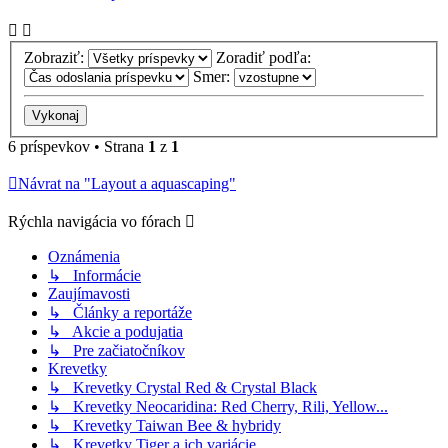
Zobraziť:
Zoradiť podľa:
Smer:
6 príspevkov • Strana
1
z
1
Návrat na "Layout a aquascaping"
Rýchla navigácia vo fórach
Oznámenia
↳ Informácie
Zaujímavosti
↳ Články a reportáže
↳ Akcie a podujatia
↳ Pre začiatočníkov
Krevetky
↳ Krevetky Crystal Red & Crystal Black
↳ Krevetky Neocaridina: Red Cherry, Rili, Yellow...
↳ Krevetky Taiwan Bee & hybridy
↳ Krevetky Tiger a ich variácie