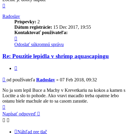
Hore
Radoslav
Príspevky:
2
Dátum registrácie:
15 Dec 2017, 19:55
Kontaktovať používateľa:
Kontaktné
informácie
Odoslať súkromnú správu
používateľa
-
Re: Pouzitie lepidla v shrimp aquascapingu
Radoslav
Citovať
Príspevok
od používateľa
Radoslav
»
07 Feb 2018, 09:32
No ja som lepil Buce a Machy v Krevetkariu na kokos a kamen s
Loctite a slo to pohode. Ako vravi macadlo treba opatrne lebo
ostanu biele machule ale to sa casom zarastie.
Hore
Napísať odpoveď
Náhľad pre tlač