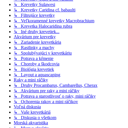
↳ Krevetky Sulawesi
↳ Krevetky Caridina cf. babaulti
↳ Filtrujúce krevetky
↳ Veľkoramenné krevetky Macrobrachium
↳ Krevetka Halocaridina rubra
↳ Iné druhy krevetiek...
Akvárium pre krevetky
↳ Zariadenie krevetkária
↳ Rastlinky a machy
↳ Spolubývajúci v krevetkáriu
↳ Potrava a kŕmenie
↳ Choroby a škodcovia
↳ Biológia krevetiek
↳ Layout a aquascaping
Raky a mini ráčiky
↳ Druhy Procambarus, Cambarellus, Cherax
↳ Akvárium pre raky a mini ráčiky
↳ Potrava a starostlivosť o raky, mini ráčiky
↳ Ochorenia rakov a mini ráčikov
Voľná diskusia
↳ Vaše krevetkáriá
↳ Diskusia o všetkom
Morská akvaristika