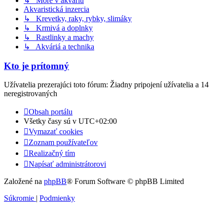
↳ More v akváriu
Akvaristická inzercia
↳ Krevetky, raky, rybky, slimáky
↳ Krmivá a doplnky
↳ Rastlinky a machy
↳ Akváriá a technika
Kto je prítomný
Užívatelia prezerajúci toto fórum: Žiadny pripojení užívatelia a 14
neregistrovaných
Obsah portálu
Všetky časy sú v
UTC+02:00
Vymazať cookies
Zoznam používateľov
Realizačný tím
Napísať administrátorovi
Založené na
phpBB
® Forum Software © phpBB Limited
Súkromie
|
Podmienky