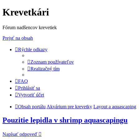
Krevetkári
Fórum nadšencov krevetiek
Prejsť na obsah
Rýchle odkazy
Zoznam používateľov
Realizačný tím
FAQ
Prihlásiť sa
Vytvoriť účet
Obsah portálu
Akvárium pre krevetky
Layout a aquascaping
Pouzitie lepidla v shrimp aquascapingu
Napísať odpoveď