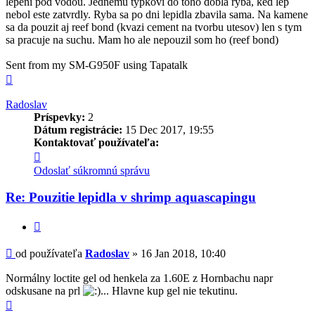
lepeni pod vodou. Jednemu typkovi do toho dobla ryba, ked lep
nebol este zatvrdly. Ryba sa po dni lepidla zbavila sama. Na kamene
sa da pouzit aj reef bond (kvazi cement na tvorbu utesov) len s tym
sa pracuje na suchu. Mam ho ale nepouzil som ho (reef bond)
Sent from my SM-G950F using Tapatalk
Hore
Radoslav
Príspevky:
2
Dátum registrácie:
15 Dec 2017, 19:55
Kontaktovať používateľa:
Kontaktné
informácie
Odoslať súkromnú správu
používateľa
-
Re: Pouzitie lepidla v shrimp aquascapingu
Radoslav
Citovať
Príspevok
od používateľa
Radoslav
»
16 Jan 2018, 10:40
Normálny loctite gel od henkela za 1.60E z Hornbachu napr
odskusane na prl
... Hlavne kup gel nie tekutinu.
Hore