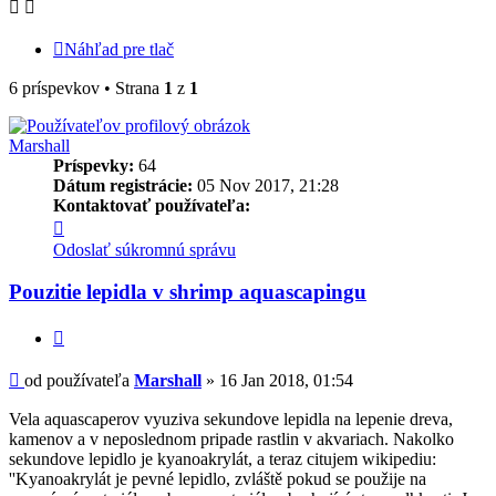
Náhľad pre tlač
6 príspevkov • Strana
1
z
1
Marshall
Príspevky:
64
Dátum registrácie:
05 Nov 2017, 21:28
Kontaktovať používateľa:
Kontaktné
informácie
Odoslať súkromnú správu
používateľa
-
Pouzitie lepidla v shrimp aquascapingu
Marshall
Citovať
Príspevok
od používateľa
Marshall
»
16 Jan 2018, 01:54
Vela aquascaperov vyuziva sekundove lepidla na lepenie dreva,
kamenov a v neposlednom pripade rastlin v akvariach. Nakolko
sekundove lepidlo je kyanoakrylát, a teraz citujem wikipediu:
''Kyanoakrylát je pevné lepidlo, zvláště pokud se použije na