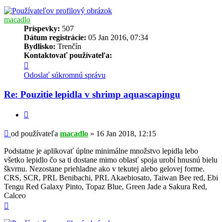
macadlo
Príspevky:
507
Dátum registrácie:
05 Jan 2016, 07:34
Bydlisko:
Trenčín
Kontaktovať používateľa:
Kontaktné
informácie
Odoslať súkromnú správu
používateľa
-
Re: Pouzitie lepidla v shrimp aquascapingu
macadlo
Citovať
Príspevok
od používateľa
macadlo
»
16 Jan 2018, 12:15
Podstatne je aplikovať úplne minimálne množstvo lepidla lebo
všetko lepidlo čo sa ti dostane mimo oblasť spoja urobí hnusnú bielu
škvrnu. Nezostane priehladne ako v tekutej alebo gelovej forme.
CRS, SCR, PRL Benibachi, PRL Akaebiosato, Taiwan Bee red, Ebi
Tengu Red Galaxy Pinto, Topaz Blue, Green Jade a Sakura Red,
Calceo
Hore