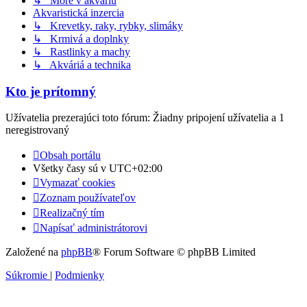
↳ More v akváriu
Akvaristická inzercia
↳ Krevetky, raky, rybky, slimáky
↳ Krmivá a doplnky
↳ Rastlinky a machy
↳ Akváriá a technika
Kto je prítomný
Užívatelia prezerajúci toto fórum: Žiadny pripojení užívatelia a 1
neregistrovaný
Obsah portálu
Všetky časy sú v
UTC+02:00
Vymazať cookies
Zoznam používateľov
Realizačný tím
Napísať administrátorovi
Založené na
phpBB
® Forum Software © phpBB Limited
Súkromie
|
Podmienky