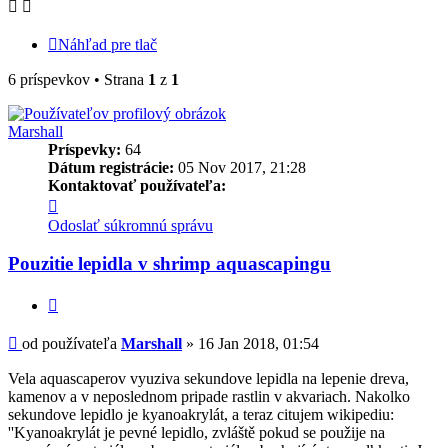
Náhľad pre tlač
6 príspevkov • Strana
1
z
1
Marshall
Príspevky:
64
Dátum registrácie:
05 Nov 2017, 21:28
Kontaktovať používateľa:
Kontaktné
informácie
Odoslať súkromnú správu
používateľa
-
Pouzitie lepidla v shrimp aquascapingu
Marshall
Citovať
Príspevok
od používateľa
Marshall
»
16 Jan 2018, 01:54
Vela aquascaperov vyuziva sekundove lepidla na lepenie dreva,
kamenov a v neposlednom pripade rastlin v akvariach. Nakolko
sekundove lepidlo je kyanoakrylát, a teraz citujem wikipediu:
''Kyanoakrylát je pevné lepidlo, zvláště pokud se použije na