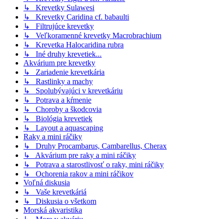
↳ Krevetky Sulawesi
↳ Krevetky Caridina cf. babaulti
↳ Filtrujúce krevetky
↳ Veľkoramenné krevetky Macrobrachium
↳ Krevetka Halocaridina rubra
↳ Iné druhy krevetiek...
Akvárium pre krevetky
↳ Zariadenie krevetkária
↳ Rastlinky a machy
↳ Spolubývajúci v krevetkáriu
↳ Potrava a kŕmenie
↳ Choroby a škodcovia
↳ Biológia krevetiek
↳ Layout a aquascaping
Raky a mini ráčiky
↳ Druhy Procambarus, Cambarellus, Cherax
↳ Akvárium pre raky a mini ráčiky
↳ Potrava a starostlivosť o raky, mini ráčiky
↳ Ochorenia rakov a mini ráčikov
Voľná diskusia
↳ Vaše krevetkáriá
↳ Diskusia o všetkom
Morská akvaristika