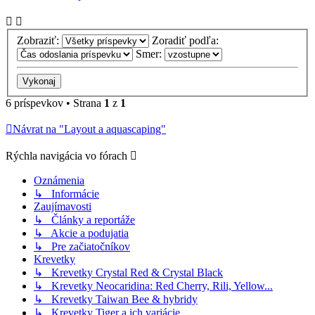
Zobraziť:
Zoradiť podľa:
Smer:
6 príspevkov • Strana
1
z
1
Návrat na "Layout a aquascaping"
Rýchla navigácia vo fórach
Oznámenia
↳ Informácie
Zaujímavosti
↳ Články a reportáže
↳ Akcie a podujatia
↳ Pre začiatočníkov
Krevetky
↳ Krevetky Crystal Red & Crystal Black
↳ Krevetky Neocaridina: Red Cherry, Rili, Yellow...
↳ Krevetky Taiwan Bee & hybridy
↳ Krevetky Tiger a ich variácie