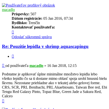
macadlo
Príspevky:
507
Dátum registrácie:
05 Jan 2016, 07:34
Bydlisko:
Trenčín
Kontaktovať používateľa:
Kontaktné
informácie
Odoslať súkromnú správu
používateľa
-
Re: Pouzitie lepidla v shrimp aquascapingu
macadlo
Citovať
Príspevok
od používateľa
macadlo
»
16 Jan 2018, 12:15
Podstatne je aplikovať úplne minimálne množstvo lepidla lebo
všetko lepidlo čo sa ti dostane mimo oblasť spoja urobí hnusnú bielu
škvrnu. Nezostane priehladne ako v tekutej alebo gelovej forme.
CRS, SCR, PRL Benibachi, PRL Akaebiosato, Taiwan Bee red, Ebi
Tengu Red Galaxy Pinto, Topaz Blue, Green Jade a Sakura Red,
Calceo
Hore