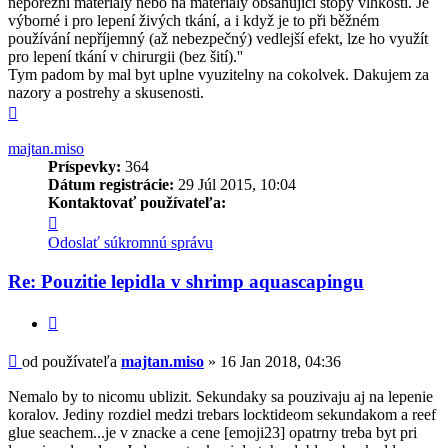
neporézní materiály nebo na materiály obsahující stopy vlhkosti. Je
výborné i pro lepení živých tkání, a i když je to při běžném
používání nepříjemný (až nebezpečný) vedlejší efekt, lze ho využít
pro lepení tkání v chirurgii (bez šití).''
Tym padom by mal byt uplne vyuzitelny na cokolvek. Dakujem za
nazory a postrehy a skusenosti.
Hore
majtan.miso
Príspevky:
364
Dátum registrácie:
29 Júl 2015, 10:04
Kontaktovať používateľa:
Kontaktné
informácie
Odoslať súkromnú správu
používateľa
-
Re: Pouzitie lepidla v shrimp aquascapingu
majtan.miso
Citovať
Príspevok
od používateľa
majtan.miso
»
16 Jan 2018, 04:36
Nemalo by to nicomu ublizit. Sekundaky sa pouzivaju aj na lepenie
koralov. Jediny rozdiel medzi trebars locktideom sekundakom a reef
glue seachem...je v znacke a cene [emoji23] opatrny treba byt pri