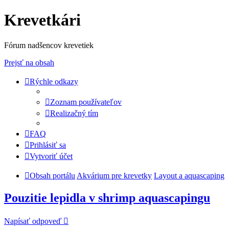
Krevetkári
Fórum nadšencov krevetiek
Prejsť na obsah
Rýchle odkazy
Zoznam používateľov
Realizačný tím
FAQ
Prihlásiť sa
Vytvoriť účet
Obsah portálu
Akvárium pre krevetky
Layout a aquascaping
Pouzitie lepidla v shrimp aquascapingu
Napísať odpoveď