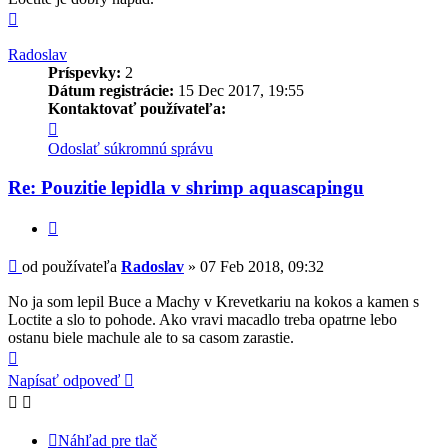
Hore
Radoslav
Príspevky:
2
Dátum registrácie:
15 Dec 2017, 19:55
Kontaktovať používateľa:
Kontaktné
informácie
Odoslať súkromnú správu
používateľa
-
Re: Pouzitie lepidla v shrimp aquascapingu
Radoslav
Citovať
Príspevok
od používateľa
Radoslav
»
07 Feb 2018, 09:32
No ja som lepil Buce a Machy v Krevetkariu na kokos a kamen s
Loctite a slo to pohode. Ako vravi macadlo treba opatrne lebo
ostanu biele machule ale to sa casom zarastie.
Hore
Napísať odpoveď
Náhľad pre tlač