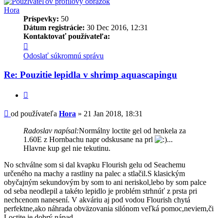
Hora
Príspevky:
50
Dátum registrácie:
30 Dec 2016, 12:31
Kontaktovať používateľa:
Kontaktné
informácie
Odoslať súkromnú správu
používateľa
-
Re: Pouzitie lepidla v shrimp aquascapingu
Hora
Citovať
Príspevok
od používateľa
Hora
»
21 Jan 2018, 18:31
Radoslav napísal:
Normálny loctite gel od henkela za
1.60E z Hornbachu napr odskusane na prl
...
Hlavne kup gel nie tekutinu.
No schválne som si dal kvapku Flourish gelu od Seachemu
určeného na machy a rastliny na palec a stlačil.S klasickým
obyčajným sekundovým by som to ani neriskol,lebo by som palce
od seba neodlepil a takéto lepidlo je problém strhnúť z prsta pri
nechcenom nanesení. V akváriu aj pod vodou Flourish chytá
perfektne,ako náhrada obväzovania silónom veľká pomoc,neviem,či
Loctite je dobrý nápad.