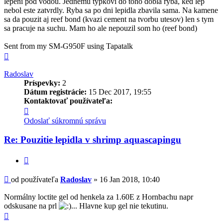
lepeni pod vodou. Jednemu typkovi do toho dobla ryba, ked lep
nebol este zatvrdly. Ryba sa po dni lepidla zbavila sama. Na kamene
sa da pouzit aj reef bond (kvazi cement na tvorbu utesov) len s tym
sa pracuje na suchu. Mam ho ale nepouzil som ho (reef bond)
Sent from my SM-G950F using Tapatalk
Hore
Radoslav
Príspevky:
2
Dátum registrácie:
15 Dec 2017, 19:55
Kontaktovať používateľa:
Kontaktné
informácie
Odoslať súkromnú správu
používateľa
-
Re: Pouzitie lepidla v shrimp aquascapingu
Radoslav
Citovať
Príspevok
od používateľa
Radoslav
»
16 Jan 2018, 10:40
Normálny loctite gel od henkela za 1.60E z Hornbachu napr
odskusane na prl
... Hlavne kup gel nie tekutinu.
Hore