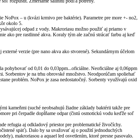
soľ rozpustit. Zmeriame salinitu podľa potreby.
itie NoPox – u (kvázi krmivo pre baktérie). Parametre pre more +- no2,
ôr okolo 5.
ysávajúcej odpad z vody. Makroriasu možno použiť aj priamo v
lenie ako pre rastlinné akva. Koraly tým ale začnú strácať farbu aj keď
aj externé verzie (pre nano akva ako stvorené). Sekundárnym účelom
ala pohybovať od 0,01 do 0,03ppm...oficiálne. Neoficiálne aj 0,06ppm
sami. Sorbentov je na trhu obrovské množstvo. Neodporúčam spoliehať
 nastane problém. NoPox je zasa nedostatočný. Sorbenty využívajú oxid
živými kameňmi (suché neobsahujú žiadne základy baktérii takže pre
komore pri čerpadle dopĺňame odpar (čistú osmotickú vodu keďže soľ
e refugia aj odkladový priestor pre problematické živočíchy.
čistené späť). Dalo by sa uvažovať aj o použití jednoduchých
odely), makroriasou a aquael led osvetlením, ktoré presne pasovalo.