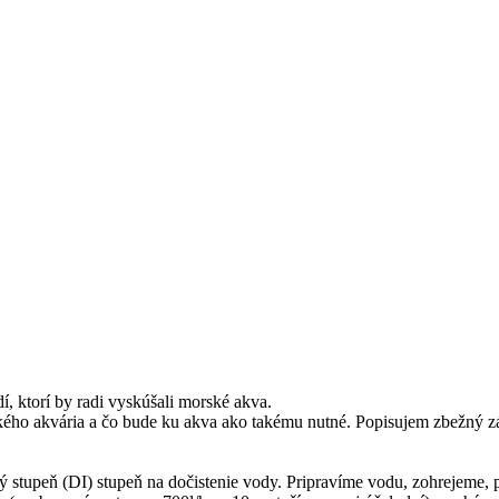
, ktorí by radi vyskúšali morské akva.
kého akvária a čo bude ku akva ako takému nutné. Popisujem zbežný z
 stupeň (DI) stupeň na dočistenie vody. Pripravíme vodu, zohrejeme, p