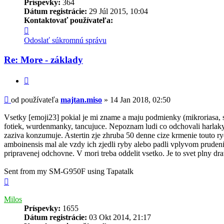
Príspevky:
364
Dátum registrácie:
29 Júl 2015, 10:04
Kontaktovať používateľa:
Kontaktné
informácie
Odoslať súkromnú správu
používateľa
-
Re: More - základy
majtan.miso
Citovať
Príspevok
od používateľa
majtan.miso
»
14 Jan 2018, 02:50
Vsetky [emoji23] pokial je mi zname a maju podmienky (mikroriasa, 
fotiek, wurdenmanky, tancujuce. Nepoznam ludi co odchovali harlakyno
zaziva konzumuje. Astertin zje zhruba 50 denne cize krmenie touto r
amboinensis mal ale vzdy ich zjedli ryby alebo padli vplyvom prudeni
pripravenej odchovne. V mori treba oddelit vsetko. Je to svet plny d
Sent from my SM-G950F using Tapatalk
Hore
Milos
Príspevky:
1655
Dátum registrácie:
03 Okt 2014, 21:17