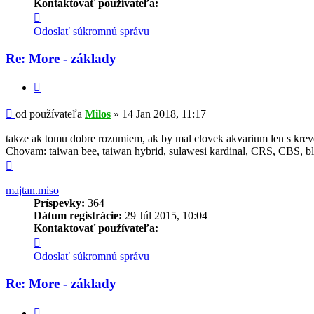
Kontaktovať používateľa:
Kontaktné
informácie
Odoslať súkromnú správu
používateľa
-
Re: More - základy
Milos
Citovať
Príspevok
od používateľa
Milos
»
14 Jan 2018, 11:17
takze ak tomu dobre rozumiem, ak by mal clovek akvarium len s kreve
Chovam: taiwan bee, taiwan hybrid, sulawesi kardinal, CRS, CBS, blo
Hore
majtan.miso
Príspevky:
364
Dátum registrácie:
29 Júl 2015, 10:04
Kontaktovať používateľa:
Kontaktné
informácie
Odoslať súkromnú správu
používateľa
-
Re: More - základy
majtan.miso
Citovať