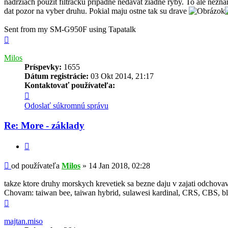
nadrziach pouzit filtracku pripadne nedavat ziadne ryby. To ale nezn
dat pozor na vyber druhu. Pokial maju ostne tak su drave
Sent from my SM-G950F using Tapatalk
Hore
Milos
Príspevky:
1655
Dátum registrácie:
03 Okt 2014, 21:17
Kontaktovať používateľa:
Kontaktné
informácie
Odoslať súkromnú správu
používateľa
-
Re: More - základy
Milos
Citovať
Príspevok
od používateľa
Milos
»
14 Jan 2018, 02:28
takze ktore druhy morskych krevetiek sa bezne daju v zajati odchova
Chovam: taiwan bee, taiwan hybrid, sulawesi kardinal, CRS, CBS, blo
Hore
majtan.miso