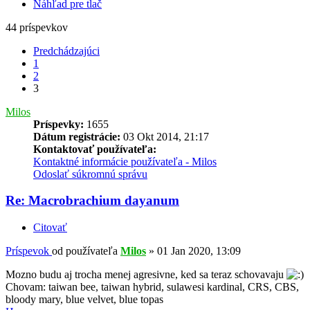
Náhľad pre tlač
44 príspevkov
Predchádzajúci
1
2
3
Milos
Príspevky:
1655
Dátum registrácie:
03 Okt 2014, 21:17
Kontaktovať používateľa:
Kontaktné informácie používateľa - Milos
Odoslať súkromnú správu
Re: Macrobrachium dayanum
Citovať
Príspevok
od používateľa
Milos
»
01 Jan 2020, 13:09
Mozno budu aj trocha menej agresivne, ked sa teraz schovavaju
Chovam: taiwan bee, taiwan hybrid, sulawesi kardinal, CRS, CBS,
bloody mary, blue velvet, blue topas