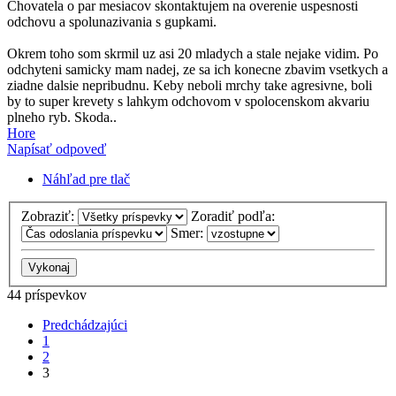
Chovatela o par mesiacov skontaktujem na overenie uspesnosti
odchovu a spolunazivania s gupkami.
Okrem toho som skrmil uz asi 20 mladych a stale nejake vidim. Po
odchyteni samicky mam nadej, ze sa ich konecne zbavim vsetkych a
ziadne dalsie nepribudnu. Keby neboli mrchy take agresivne, boli
by to super krevety s lahkym odchovom v spolocenskom akvariu
plneho ryb. Skoda..
Hore
Napísať odpoveď
Náhľad pre tlač
Zobraziť:
Zoradiť podľa:
Smer:
44 príspevkov
Predchádzajúci
1
2
3