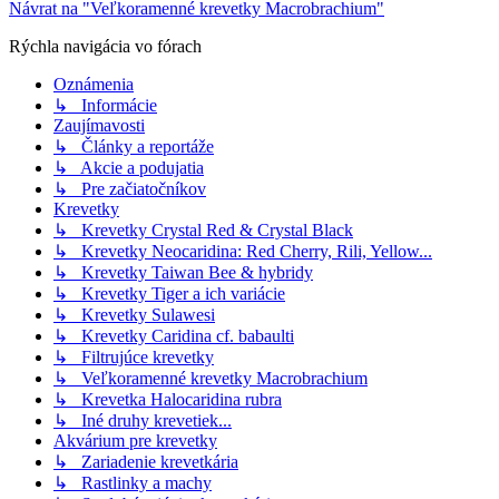
Návrat na "Veľkoramenné krevetky Macrobrachium"
Rýchla navigácia vo fórach
Oznámenia
↳ Informácie
Zaujímavosti
↳ Články a reportáže
↳ Akcie a podujatia
↳ Pre začiatočníkov
Krevetky
↳ Krevetky Crystal Red & Crystal Black
↳ Krevetky Neocaridina: Red Cherry, Rili, Yellow...
↳ Krevetky Taiwan Bee & hybridy
↳ Krevetky Tiger a ich variácie
↳ Krevetky Sulawesi
↳ Krevetky Caridina cf. babaulti
↳ Filtrujúce krevetky
↳ Veľkoramenné krevetky Macrobrachium
↳ Krevetka Halocaridina rubra
↳ Iné druhy krevetiek...
Akvárium pre krevetky
↳ Zariadenie krevetkária
↳ Rastlinky a machy