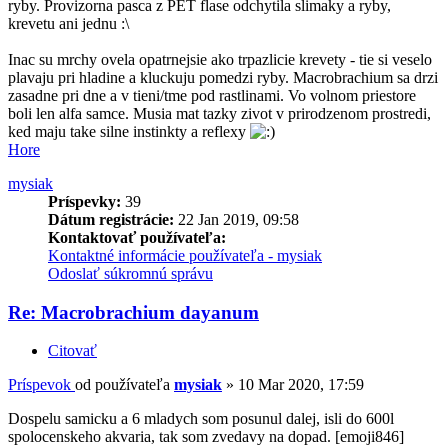
ryby. Provizorna pasca z PET flase odchytila slimaky a ryby,
krevetu ani jednu :\
Inac su mrchy ovela opatrnejsie ako trpazlicie krevety - tie si veselo
plavaju pri hladine a kluckuju pomedzi ryby. Macrobrachium sa drzi
zasadne pri dne a v tieni/tme pod rastlinami. Vo volnom priestore
boli len alfa samce. Musia mat tazky zivot v prirodzenom prostredi,
ked maju take silne instinkty a reflexy
Hore
mysiak
Príspevky:
39
Dátum registrácie:
22 Jan 2019, 09:58
Kontaktovať používateľa:
Kontaktné informácie používateľa - mysiak
Odoslať súkromnú správu
Re: Macrobrachium dayanum
Citovať
Príspevok
od používateľa
mysiak
»
10 Mar 2020, 17:59
Dospelu samicku a 6 mladych som posunul dalej, isli do 600l
spolocenskeho akvaria, tak som zvedavy na dopad. [emoji846]