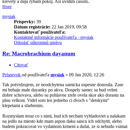
krevety a daju rybam pokoj. Asi uvidim casom..
Hore
mysiak
Príspevky:
39
Dátum registrácie:
22 Jan 2019, 09:58
Kontaktovať používateľa:
Kontaktné informácie používateľa - mysiak
Odoslať súkromnú správu
Re: Macrobrachium dayanum
Citovať
Príspevok
od používateľa
mysiak
»
09 Jan 2020, 12:26
Tak potvrdzujem, ze neodchytena samicka uspesne donosila. Zase
mi behaju male dayanky po akva. Dospely samec sa bud velmi
dobre schovava, alebo su pohlavne zrele ovela skor ako dorastu na
plnu velkost. Videl som len jedneho ci dvoch s "detskymi"
klepetami a sfarbenim.
Rozmyslam teraz co s nimi, bud ich necham vyhladoviet a nalakam
na jedlo na miesto kde mam aspon daku sancu ich odchytit, alebo
budem pokracovat vo vydatnom krmeni a dufat, ze si nebudu vsimat