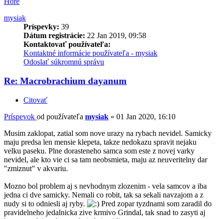
Hore
mysiak
Príspevky:
39
Dátum registrácie:
22 Jan 2019, 09:58
Kontaktovať používateľa:
Kontaktné informácie používateľa - mysiak
Odoslať súkromnú správu
Re: Macrobrachium dayanum
Citovať
Príspevok
od používateľa
mysiak
»
01 Jan 2020, 16:10
Musim zaklopat, zatial som nove urazy na rybach nevidel. Samicky
maju predsa len mensie klepeta, takze nedokazu spravit nejaku
velku paseku. Plne dorasteneho samca som este z novej varky
nevidel, ale kto vie ci sa tam neobsmieta, maju az neuveritelny dar
"zmiznut" v akvariu.
Mozno bol problem aj s nevhodnym zlozenim - vela samcov a iba
jedna ci dve samicky. Nemali co robit, tak sa sekali navzajom a z
nudy si to odniesli aj ryby.
Pred zopar tyzdnami som zaradil do
pravidelneho jedalnicka zive krmivo Grindal, tak snad to zasyti aj