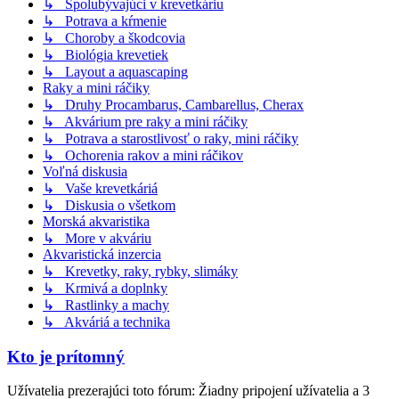
↳ Spolubývajúci v krevetkáriu
↳ Potrava a kŕmenie
↳ Choroby a škodcovia
↳ Biológia krevetiek
↳ Layout a aquascaping
Raky a mini ráčiky
↳ Druhy Procambarus, Cambarellus, Cherax
↳ Akvárium pre raky a mini ráčiky
↳ Potrava a starostlivosť o raky, mini ráčiky
↳ Ochorenia rakov a mini ráčikov
Voľná diskusia
↳ Vaše krevetkáriá
↳ Diskusia o všetkom
Morská akvaristika
↳ More v akváriu
Akvaristická inzercia
↳ Krevetky, raky, rybky, slimáky
↳ Krmivá a doplnky
↳ Rastlinky a machy
↳ Akváriá a technika
Kto je prítomný
Užívatelia prezerajúci toto fórum: Žiadny pripojení užívatelia a 3