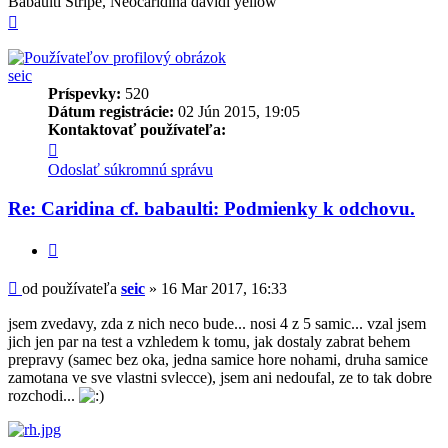
Babaulti Stripe, Neocaridina davidi yellow
Hore
seic
Príspevky:
520
Dátum registrácie:
02 Jún 2015, 19:05
Kontaktovať používateľa:
Kontaktné
informácie
Odoslať súkromnú správu
používateľa
-
Re: Caridina cf. babaulti: Podmienky k odchovu.
seic
Citovať
Príspevok
od používateľa
seic
»
16 Mar 2017, 16:33
jsem zvedavy, zda z nich neco bude... nosi 4 z 5 samic... vzal jsem
jich jen par na test a vzhledem k tomu, jak dostaly zabrat behem
prepravy (samec bez oka, jedna samice hore nohami, druha samice
zamotana ve sve vlastni svlecce), jsem ani nedoufal, ze to tak dobre
rozchodi...