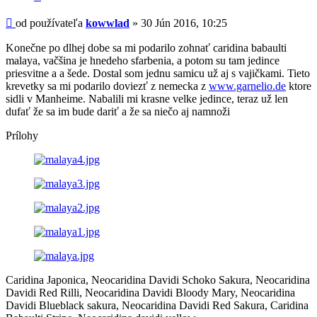
Príspevok
od používateľa
kowwlad
»
30 Jún 2016, 10:25
Konečne po dlhej dobe sa mi podarilo zohnať caridina babaulti
malaya, vačšina je hnedeho sfarbenia, a potom su tam jedince
priesvitne a a šede. Dostal som jednu samicu už aj s vajičkami. Tieto
krevetky sa mi podarilo doviezť z nemecka z
www.garnelio.de
ktore
sidli v Manheime. Nabalili mi krasne velke jedince, teraz už len
dufať že sa im bude dariť a že sa niečo aj namnoži
Prílohy
Caridina Japonica, Neocaridina Davidi Schoko Sakura, Neocaridina
Davidi Red Rilli, Neocaridina Davidi Bloody Mary, Neocaridina
Davidi Blueblack sakura, Neocaridina Davidi Red Sakura, Caridina