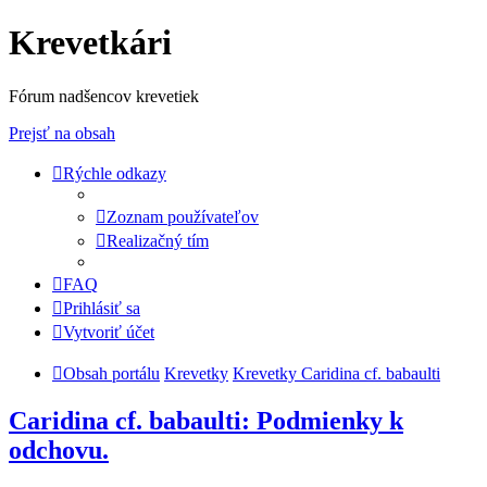
Krevetkári
Fórum nadšencov krevetiek
Prejsť na obsah
Rýchle odkazy
Zoznam používateľov
Realizačný tím
FAQ
Prihlásiť sa
Vytvoriť účet
Obsah portálu
Krevetky
Krevetky Caridina cf. babaulti
Caridina cf. babaulti: Podmienky k
odchovu.