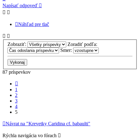
Napísať odpoveď
Náhľad pre tlač
Zobraziť:
Zoradiť podľa:
Smer:
87 príspevkov
Predchádzajúci
1
2
3
4
5
Návrat na "Krevetky Caridina cf. babaulti"
Rýchla navigácia vo fórach