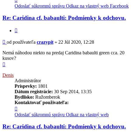
informácie
Odoslať súkromnú správu
Odkaz na vlastný web
Facebook
používateľa
-
Re: Caridina cf. babaulti: Podmienky k odchovu.
crazypit
Citovať
Príspevok
od používateľa
crazypit
»
22 Júl 2020, 12:28
Nemá náhodou niekto na predaj Caridina babaulti green cca. 20
kusov?
Hore
Denis
Administrátor
Príspevky:
1801
Dátum registrácie:
30 Sep 2014, 13:35
Bydlisko:
Ružomberok
Kontaktovať používateľa:
Kontaktné
informácie
Odoslať súkromnú správu
Odkaz na vlastný web
používateľa
-
Re: Caridina cf. babaulti: Podmienky k odchovu.
Denis