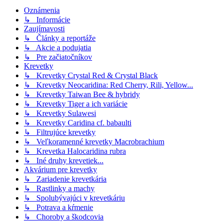
Oznámenia
↳ Informácie
Zaujímavosti
↳ Články a reportáže
↳ Akcie a podujatia
↳ Pre začiatočníkov
Krevetky
↳ Krevetky Crystal Red & Crystal Black
↳ Krevetky Neocaridina: Red Cherry, Rili, Yellow...
↳ Krevetky Taiwan Bee & hybridy
↳ Krevetky Tiger a ich variácie
↳ Krevetky Sulawesi
↳ Krevetky Caridina cf. babaulti
↳ Filtrujúce krevetky
↳ Veľkoramenné krevetky Macrobrachium
↳ Krevetka Halocaridina rubra
↳ Iné druhy krevetiek...
Akvárium pre krevetky
↳ Zariadenie krevetkária
↳ Rastlinky a machy
↳ Spolubývajúci v krevetkáriu
↳ Potrava a kŕmenie
↳ Choroby a škodcovia