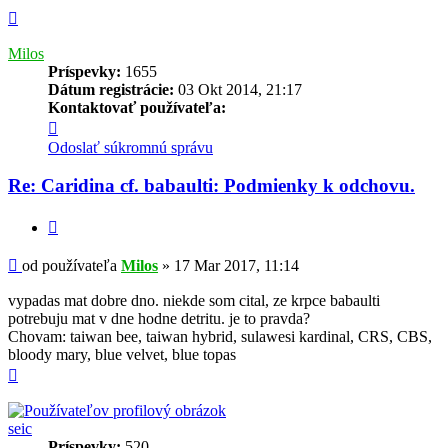
Hore
Milos
Príspevky:
1655
Dátum registrácie:
03 Okt 2014, 21:17
Kontaktovať používateľa:
Kontaktné
informácie
Odoslať súkromnú správu
používateľa
-
Re: Caridina cf. babaulti: Podmienky k odchovu.
Milos
Citovať
Príspevok
od používateľa
Milos
»
17 Mar 2017, 11:14
vypadas mat dobre dno. niekde som cital, ze krpce babaulti
potrebuju mat v dne hodne detritu. je to pravda?
Chovam: taiwan bee, taiwan hybrid, sulawesi kardinal, CRS, CBS,
bloody mary, blue velvet, blue topas
Hore
seic
Príspevky:
520