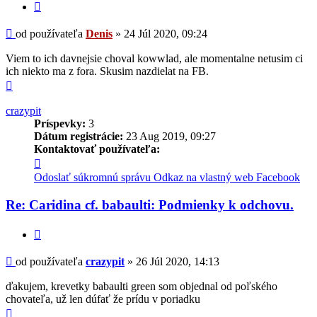
Citovať
Príspevok
od používateľa
Denis
»
24 Júl 2020, 09:24
Viem to ich davnejsie choval kowwlad, ale momentalne netusim ci
ich niekto ma z fora. Skusim nazdielat na FB.
Hore
crazypit
Príspevky:
3
Dátum registrácie:
23 Aug 2019, 09:27
Kontaktovať používateľa:
Kontaktné
informácie
Odoslať súkromnú správu
Odkaz na vlastný web
Facebook
používateľa
-
Re: Caridina cf. babaulti: Podmienky k odchovu.
crazypit
Citovať
Príspevok
od používateľa
crazypit
»
26 Júl 2020, 14:13
ďakujem, krevetky babaulti green som objednal od poľského
chovateľa, už len dúfať že prídu v poriadku
Hore