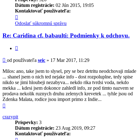
Dátum registrácie:
02 Jún 2015, 19:05
Kontaktovať používateľa:
Kontaktné
informácie
Odoslať súkromnú správu
používateľa
-
Re: Caridina cf. babaulti: Podmienky k odchovu.
seic
Citovať
Príspevok
od používateľa
seic
»
17 Mar 2017, 11:29
Milos: ano, take jsem to slysel, pry se bez detritu neodchovaji mlade
... shanel jsem o nich ted nejake info - dost rozpoluplne, tedy spise
nikdo se jimi hloubeji nezabyva... nekdo rika tvrdsi voda, nekdo
mekka ... kdesi jsem dokonce zahledl info, ze pod timto nazvem se
prodava nekolik ruznych druhu zelenych krevetek ... tyhle jsou od
Zdenka Malata, rodice jsou import primo z Indie...
Hore
crazypit
Príspevky:
3
Dátum registrácie:
23 Aug 2019, 09:27
Kontaktovať používateľa:
Kontaktné