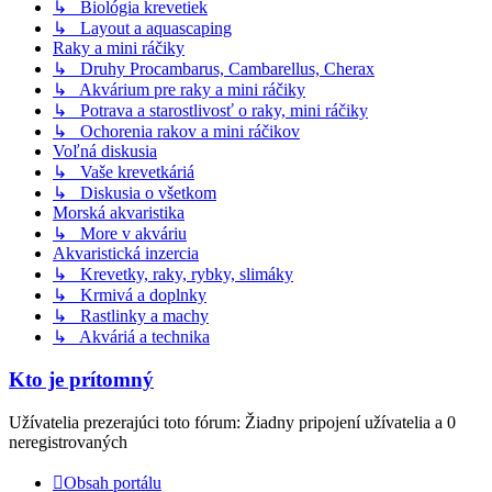
↳ Biológia krevetiek
↳ Layout a aquascaping
Raky a mini ráčiky
↳ Druhy Procambarus, Cambarellus, Cherax
↳ Akvárium pre raky a mini ráčiky
↳ Potrava a starostlivosť o raky, mini ráčiky
↳ Ochorenia rakov a mini ráčikov
Voľná diskusia
↳ Vaše krevetkáriá
↳ Diskusia o všetkom
Morská akvaristika
↳ More v akváriu
Akvaristická inzercia
↳ Krevetky, raky, rybky, slimáky
↳ Krmivá a doplnky
↳ Rastlinky a machy
↳ Akváriá a technika
Kto je prítomný
Užívatelia prezerajúci toto fórum: Žiadny pripojení užívatelia a 0
neregistrovaných
Obsah portálu