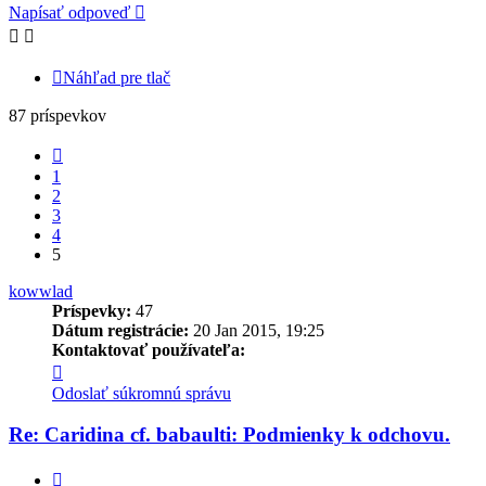
Napísať odpoveď
Náhľad pre tlač
87 príspevkov
Predchádzajúci
1
2
3
4
5
kowwlad
Príspevky:
47
Dátum registrácie:
20 Jan 2015, 19:25
Kontaktovať používateľa:
Kontaktné
informácie
Odoslať súkromnú správu
používateľa
-
Re: Caridina cf. babaulti: Podmienky k odchovu.
kowwlad
Citovať