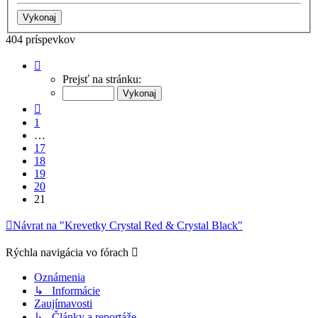
404 príspevkov
Strana
21
Prejsť na stránku:
z
21
Predchádzajúci
1
…
17
18
19
20
21
Návrat na "Krevetky Crystal Red & Crystal Black"
Rýchla navigácia vo fórach
Oznámenia
↳ Informácie
Zaujímavosti
↳ Články a reportáže