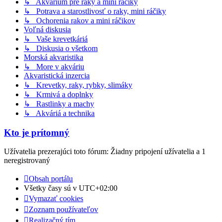
↳ Akvárium pre raky a mini ráčiky
↳ Potrava a starostlivosť o raky, mini ráčiky
↳ Ochorenia rakov a mini ráčikov
Voľná diskusia
↳ Vaše krevetkáriá
↳ Diskusia o všetkom
Morská akvaristika
↳ More v akváriu
Akvaristická inzercia
↳ Krevetky, raky, rybky, slimáky
↳ Krmivá a doplnky
↳ Rastlinky a machy
↳ Akváriá a technika
Kto je prítomný
Užívatelia prezerajúci toto fórum: Žiadny pripojení užívatelia a 1
neregistrovaný
Obsah portálu
Všetky časy sú v
UTC+02:00
Vymazať cookies
Zoznam používateľov
Realizačný tím