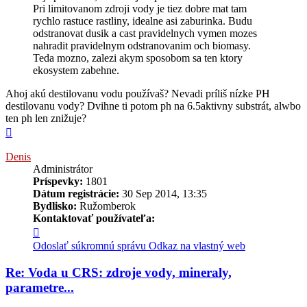
Pri limitovanom zdroji vody je tiez dobre mat tam
rychlo rastuce rastliny, idealne asi zaburinka. Budu
odstranovat dusik a cast pravidelnych vymen mozes
nahradit pravidelnym odstranovanim och biomasy.
Teda mozno, zalezi akym sposobom sa ten ktory
ekosystem zabehne.
Ahoj akú destilovanu vodu používaš? Nevadi príliš nízke PH
destilovanu vody? Dvihne ti potom ph na 6.5aktivny substrát, alwbo
ten ph len znižuje?
Hore
Denis
Administrátor
Príspevky:
1801
Dátum registrácie:
30 Sep 2014, 13:35
Bydlisko:
Ružomberok
Kontaktovať používateľa:
Kontaktné
informácie
Odoslať súkromnú správu
Odkaz na vlastný web
používateľa
-
Re: Voda u CRS: zdroje vody, mineraly,
Denis
parametre...