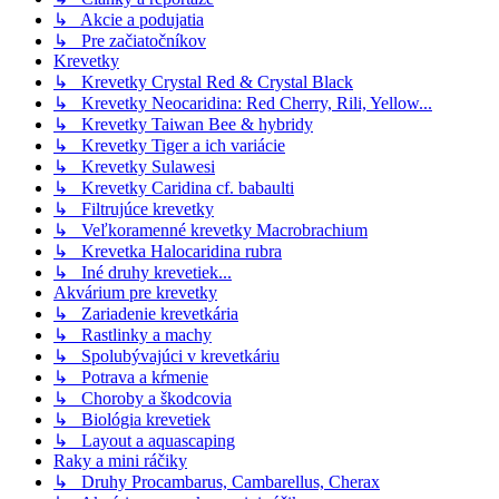
↳ Akcie a podujatia
↳ Pre začiatočníkov
Krevetky
↳ Krevetky Crystal Red & Crystal Black
↳ Krevetky Neocaridina: Red Cherry, Rili, Yellow...
↳ Krevetky Taiwan Bee & hybridy
↳ Krevetky Tiger a ich variácie
↳ Krevetky Sulawesi
↳ Krevetky Caridina cf. babaulti
↳ Filtrujúce krevetky
↳ Veľkoramenné krevetky Macrobrachium
↳ Krevetka Halocaridina rubra
↳ Iné druhy krevetiek...
Akvárium pre krevetky
↳ Zariadenie krevetkária
↳ Rastlinky a machy
↳ Spolubývajúci v krevetkáriu
↳ Potrava a kŕmenie
↳ Choroby a škodcovia
↳ Biológia krevetiek
↳ Layout a aquascaping
Raky a mini ráčiky
↳ Druhy Procambarus, Cambarellus, Cherax