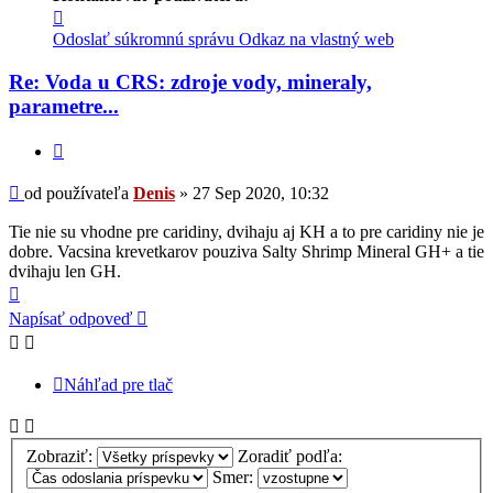
Kontaktné
informácie
Odoslať súkromnú správu
Odkaz na vlastný web
používateľa
-
Re: Voda u CRS: zdroje vody, mineraly,
Denis
parametre...
Citovať
Príspevok
od používateľa
Denis
»
27 Sep 2020, 10:32
Tie nie su vhodne pre caridiny, dvihaju aj KH a to pre caridiny nie je
dobre. Vacsina krevetkarov pouziva Salty Shrimp Mineral GH+ a tie
dvihaju len GH.
Hore
Napísať odpoveď
Náhľad pre tlač
Zobraziť:
Zoradiť podľa:
Smer: