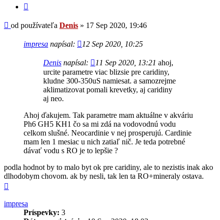
Citovať
Príspevok
od používateľa
Denis
»
17 Sep 2020, 19:46
impresa
napísal:
12 Sep 2020, 10:25
Denis
napísal:
11 Sep 2020, 13:21
ahoj,
urcite parametre viac blizsie pre caridiny,
kludne 300-350uS namiesat. a samozrejme
aklimatizovat pomali krevetky, aj caridiny
aj neo.
Ahoj ďakujem. Tak parametre mam aktuálne v akváriu
Ph6 GH5 KH1 čo sa mi zdá na vodovodnú vodu
celkom slušné. Neocardinie v nej prosperujú. Cardinie
mam len 1 mesiac u nich zatiaľ nič. Je teda potrebné
dávať vodu s RO je to lepšie ?
podla hodnot by to malo byt ok pre caridiny, ale to nezistis inak ako
dlhodobym chovom. ak by nesli, tak len ta RO+mineraly ostava.
Hore
impresa
Príspevky:
3