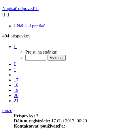
Napísať odpoveď
Náhľad pre tlač
404 príspevkov
Strana
21
Prejsť na stránku:
z
21
Predchádzajúci
1
…
17
18
19
20
21
tonzo
Príspevky:
3
Dátum registrácie:
17 Okt 2017, 00:29
Kontaktovať používateľa: