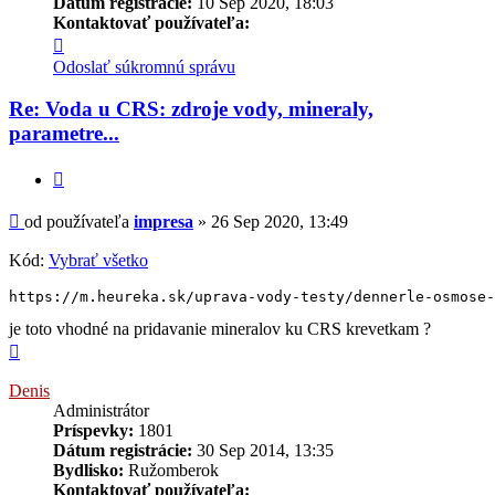
Dátum registrácie:
10 Sep 2020, 18:03
Kontaktovať používateľa:
Kontaktné
informácie
Odoslať súkromnú správu
používateľa
-
Re: Voda u CRS: zdroje vody, mineraly,
impresa
parametre...
Citovať
Príspevok
od používateľa
impresa
»
26 Sep 2020, 13:49
Kód:
Vybrať všetko
https://m.heureka.sk/uprava-vody-testy/dennerle-osmose-
je toto vhodné na pridavanie mineralov ku CRS krevetkam ?
Hore
Denis
Administrátor
Príspevky:
1801
Dátum registrácie:
30 Sep 2014, 13:35
Bydlisko:
Ružomberok
Kontaktovať používateľa: