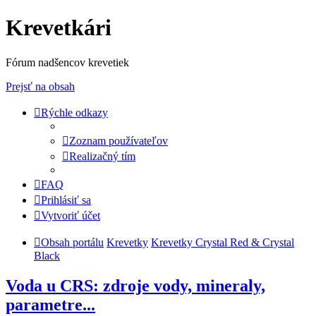
Krevetkári
Fórum nadšencov krevetiek
Prejsť na obsah
Rýchle odkazy
Zoznam používateľov
Realizačný tím
FAQ
Prihlásiť sa
Vytvoriť účet
Obsah portálu
Krevetky
Krevetky Crystal Red & Crystal
Black
Voda u CRS: zdroje vody, mineraly,
parametre...