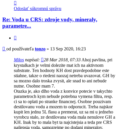
Kontaktné
informácie
Odoslať súkromnú správu
používateľa
-
Re: Voda u CRS: zdroje vody, mineraly,
tonzo
parametre...
Citovať
Príspevok
od používateľa
tonzo
»
13 Sep 2020, 16:23
Milos
napísal:
28 Mar 2018, 07:33
Ahoj pavlina, pri
krystalkach je velmi dolezite mat ich na aktivnom
substrate. Ten hodnoty KH dost pravdepodobne este
stiahne, takze o riedeni naozaj netreba uvazovat. GH by
sa mozno dalo troska zvysit, ale snad to ani nebude
nutne. Osobne mam 7.
Otazka je, ako dlho voda z konvice potecie v takychto
parametroch kym nebude potrebna vymena filtra, resp.
ci sa to oplati po stranke financnej. Osobne pouzivam
destilovanu vodu a mozem to odporucit. Treba najskor
kupit len jednu 5L flasu a premerat, uz sa mi u jedneho
vyrobcu stalo, ze destilovana voda mala nenulove GH a
KH. Inak by to mala byt ta najcistejsia a teda pre CRS
najlepsia voda, samozrejme po dodani mineralov.