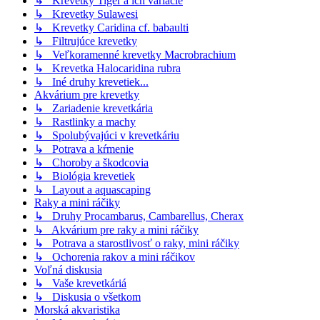
↳ Krevetky Tiger a ich variácie
↳ Krevetky Sulawesi
↳ Krevetky Caridina cf. babaulti
↳ Filtrujúce krevetky
↳ Veľkoramenné krevetky Macrobrachium
↳ Krevetka Halocaridina rubra
↳ Iné druhy krevetiek...
Akvárium pre krevetky
↳ Zariadenie krevetkária
↳ Rastlinky a machy
↳ Spolubývajúci v krevetkáriu
↳ Potrava a kŕmenie
↳ Choroby a škodcovia
↳ Biológia krevetiek
↳ Layout a aquascaping
Raky a mini ráčiky
↳ Druhy Procambarus, Cambarellus, Cherax
↳ Akvárium pre raky a mini ráčiky
↳ Potrava a starostlivosť o raky, mini ráčiky
↳ Ochorenia rakov a mini ráčikov
Voľná diskusia
↳ Vaše krevetkáriá
↳ Diskusia o všetkom
Morská akvaristika