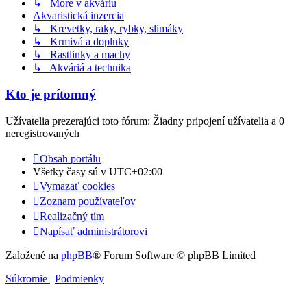
↳ More v akváriu
Akvaristická inzercia
↳ Krevetky, raky, rybky, slimáky
↳ Krmivá a doplnky
↳ Rastlinky a machy
↳ Akváriá a technika
Kto je prítomný
Užívatelia prezerajúci toto fórum: Žiadny pripojení užívatelia a 0
neregistrovaných
Obsah portálu
Všetky časy sú v
UTC+02:00
Vymazať cookies
Zoznam používateľov
Realizačný tím
Napísať administrátorovi
Založené na
phpBB
® Forum Software © phpBB Limited
Súkromie
|
Podmienky