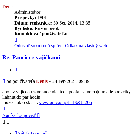
Denis
Administrátor
Príspevky:
1801
Dátum registrácie:
30 Sep 2014, 13:35
Bydlisko:
Ružomberok
Kontaktovať používateľa:
Kontaktné
informácie
Odoslať súkromnú správu
Odkaz na vlastný web
používateľa
-
Re: Pancier s vajíčkami
Denis
Citovať
Príspevok
od používateľa
Denis
»
24 Feb 2021, 09:39
ahoj, z vajicok uz nebude nic, teda pokial sa nemaju mlade krevetky
liahnut do par hodin.
mozes takto skusit:
viewtopic.php?f=19&t=206
Hore
Napísať odpoveď
Náhľad pre tlač