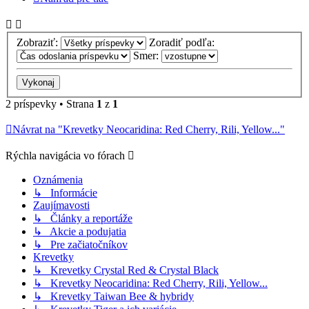
Zobraziť:
Zoradiť podľa:
Smer:
2 príspevky • Strana
1
z
1
Návrat na "Krevetky Neocaridina: Red Cherry, Rili, Yellow..."
Rýchla navigácia vo fórach
Oznámenia
↳ Informácie
Zaujímavosti
↳ Články a reportáže
↳ Akcie a podujatia
↳ Pre začiatočníkov
Krevetky
↳ Krevetky Crystal Red & Crystal Black
↳ Krevetky Neocaridina: Red Cherry, Rili, Yellow...
↳ Krevetky Taiwan Bee & hybridy