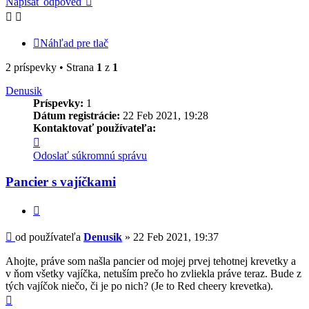
Napísať odpoveď
Náhľad pre tlač
2 príspevky • Strana
1
z
1
Denusik
Príspevky:
1
Dátum registrácie:
22 Feb 2021, 19:28
Kontaktovať používateľa:
Kontaktné
informácie
Odoslať súkromnú správu
používateľa
-
Pancier s vajíčkami
Denusik
Citovať
Príspevok
od používateľa
Denusik
»
22 Feb 2021, 19:37
Ahojte, práve som našla pancier od mojej prvej tehotnej krevetky a
v ňom všetky vajíčka, netuším prečo ho zvliekla práve teraz. Bude z
tých vajíčok niečo, či je po nich? (Je to Red cheery krevetka).
Hore