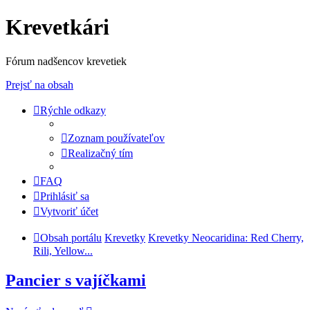
Krevetkári
Fórum nadšencov krevetiek
Prejsť na obsah
Rýchle odkazy
Zoznam používateľov
Realizačný tím
FAQ
Prihlásiť sa
Vytvoriť účet
Obsah portálu
Krevetky
Krevetky Neocaridina: Red Cherry,
Rili, Yellow...
Pancier s vajíčkami