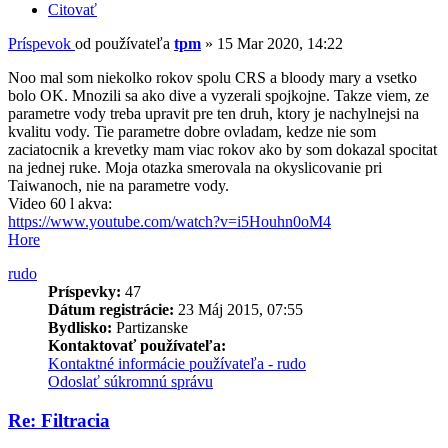
Citovať
Príspevok
od používateľa
tpm
»
15 Mar 2020, 14:22
Noo mal som niekolko rokov spolu CRS a bloody mary a vsetko
bolo OK. Mnozili sa ako dive a vyzerali spojkojne. Takze viem, ze
parametre vody treba upravit pre ten druh, ktory je nachylnejsi na
kvalitu vody. Tie parametre dobre ovladam, kedze nie som
zaciatocnik a krevetky mam viac rokov ako by som dokazal spocitat
na jednej ruke. Moja otazka smerovala na okyslicovanie pri
Taiwanoch, nie na parametre vody.
Video 60 l akva:
https://www.youtube.com/watch?v=i5Houhn0oM4
Hore
rudo
Príspevky:
47
Dátum registrácie:
23 Máj 2015, 07:55
Bydlisko:
Partizanske
Kontaktovať používateľa:
Kontaktné informácie používateľa - rudo
Odoslať súkromnú správu
Re: Filtracia