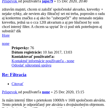
Príspevok
od používateľa
japo79
»
15 Dec 2020, 20:40
zdravím majstri, chcem si založiť spoločenské akvarko, krevetky +
nejake rybky, ale neviem aky filtračný set mi treba, poprosím o radu
aj konkretnu značku a aj ako ho "zabezpečiť" aby nenasalo nejaku
krevetku, jedná sa o cca 120l akvarium a aj pre hlučnost by som
chcel interný filter. A chcem sa spytať že ci pod strk potrebujem aj
substrát? dík
Hore
none
Príspevky:
76
Dátum registrácie:
10 Jan 2017, 13:03
Kontaktovať používateľa:
Kontaktné informácie používateľa - none
Odoslať súkromnú správu
Re: Filtracia
Citovať
Príspevok
od používateľa
none
»
25 Dec 2020, 15:15
Ja mám interný filtre s prietokom 1000l/h v 160l spoločnom akváriu.
Tento prietok je odporúčaný pre akvária s dvojnásobným objemom.