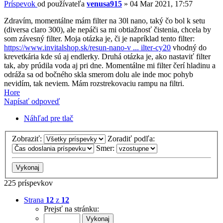
Príspevok
od používateľa
venusa915
»
04 Mar 2021, 17:57
Zdravím, momentálne mám filter na 30l nano, taký čo bol k setu
(diversa claro 300), ale nepáči sa mi obtiažnosť čistenia, chcela by
som závesný filter. Moja otázka je, či je napríklad tento filter:
https://www.invitalshop.sk/resun-nano-v ... ilter-cy20
vhodný do
krevetkária kde sú aj endlerky. Druhá otázka je, ako nastaviť filter
tak, aby prúdila voda aj pri dne. Momentálne mi filter čerí hladinu a
odráža sa od bočného skla smerom dolu ale inde moc pohyb
nevidím, tak neviem. Mám rozstrekovaciu rampu na filtri.
Hore
Napísať odpoveď
Náhľad pre tlač
Zobraziť:
Zoradiť podľa:
Smer:
225 príspevkov
Strana
12
z
12
Prejsť na stránku: