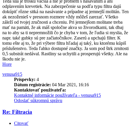
Teda sila je trošku väčšia a nie je problém s nasávaním a ani
odplavením krevetiek. Na zabezpečenie sa podľa typu filtra dajú
dokúpiť rôzne sitká na nasávanie a prípadne aj jemnejší molitán. Ten
ak nezoženieš v presnom rozmere vždy môžeš zarezať. Všetko
záleží od tvojej zručnosti a chceniu. Pri jemnejšom molitane treba
mať na pamäti, že ak máš spoločne akva so živorodkami, tak dbaj
na to aby sa ti nepremnožili čo je chyba v tom, že ľudia si myslia, že
napr. také gubky sú pre začiatočníkov. Zaserú a upchajú filter. K
tomu ešte aj to, že pri výbere filtra hľadaj aj taký, ku ktorému kúpiš
príslušenstvo. Teda ľahko dostupné značky. Ja som pod štrk zrnitosti
0,5 substrát nedával. Rastliny sa uchytili a prosperujú všetky. Ale na
škodu nie je.
Hore
venusa915
Príspevky:
4
Dátum registrácie:
04 Mar 2021, 16:16
Kontaktovať používateľa:
Kontaktné informácie používateľa - venusa915
Odoslať súkromnú správu
Re: Filtracia
Citovať