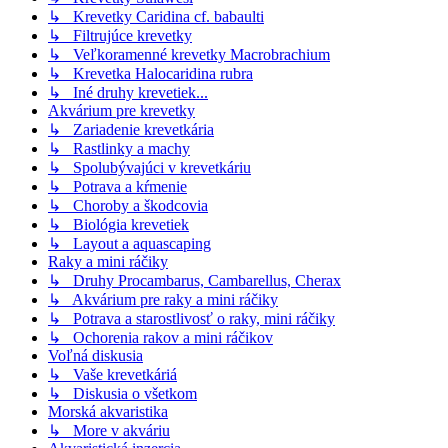
↳ Krevetky Caridina cf. babaulti
↳ Filtrujúce krevetky
↳ Veľkoramenné krevetky Macrobrachium
↳ Krevetka Halocaridina rubra
↳ Iné druhy krevetiek...
Akvárium pre krevetky
↳ Zariadenie krevetkária
↳ Rastlinky a machy
↳ Spolubývajúci v krevetkáriu
↳ Potrava a kŕmenie
↳ Choroby a škodcovia
↳ Biológia krevetiek
↳ Layout a aquascaping
Raky a mini ráčiky
↳ Druhy Procambarus, Cambarellus, Cherax
↳ Akvárium pre raky a mini ráčiky
↳ Potrava a starostlivosť o raky, mini ráčiky
↳ Ochorenia rakov a mini ráčikov
Voľná diskusia
↳ Vaše krevetkáriá
↳ Diskusia o všetkom
Morská akvaristika
↳ More v akváriu