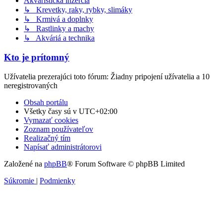
Akvaristická inzercia
↳ Krevetky, raky, rybky, slimáky
↳ Krmivá a doplnky
↳ Rastlinky a machy
↳ Akváriá a technika
Kto je prítomný
Užívatelia prezerajúci toto fórum: Žiadny pripojení užívatelia a 10
neregistrovaných
Obsah portálu
Všetky časy sú v
UTC+02:00
Vymazať cookies
Zoznam používateľov
Realizačný tím
Napísať administrátorovi
Založené na
phpBB
® Forum Software © phpBB Limited
Súkromie
|
Podmienky