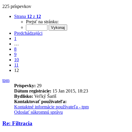
225 príspevkov
Strana
12
z
12
Prejsť na stránku:
Predchádzajúci
1
…
8
9
10
11
12
tpm
Príspevky:
29
Dátum registrácie:
15 Jan 2015, 18:23
Bydlisko:
Veľký Šariš
Kontaktovať používateľa:
Kontaktné informácie používateľa - tpm
Odoslať súkromnú správu
Re: Filtracia