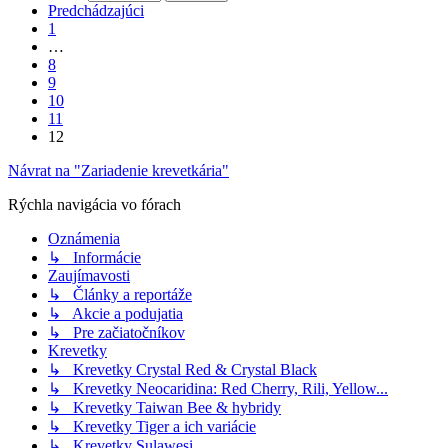
Predchádzajúci
1
…
8
9
10
11
12
Návrat na "Zariadenie krevetkária"
Rýchla navigácia vo fórach
Oznámenia
↳ Informácie
Zaujímavosti
↳ Články a reportáže
↳ Akcie a podujatia
↳ Pre začiatočníkov
Krevetky
↳ Krevetky Crystal Red & Crystal Black
↳ Krevetky Neocaridina: Red Cherry, Rili, Yellow...
↳ Krevetky Taiwan Bee & hybridy
↳ Krevetky Tiger a ich variácie
↳ Krevetky Sulawesi