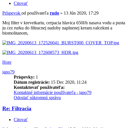
Citovať
Príspevok
od používateľa
rudo
»
13 Jún 2020, 17:29
Moj filter v krevetkariu, cerpacia hlavica 650l/h nasava vodu a pusta
ju cez rurku do filtracnej nadoby naplnenej keram.valcekmi a
biomolitanom,
Hore
japo79
Príspevky:
1
Dátum registrácie:
15 Dec 2020, 11:24
Kontaktovať používateľa:
Kontaktné informácie používateľa - japo79
Odoslať súkromnú správu
Re: Filtracia
Citovať