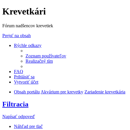
Krevetkári
Fórum nadšencov krevetiek
Prejsť na obsah
Rýchle odkazy
Zoznam používateľov
Realizačný tím
FAQ
Prihlásiť sa
Vytvoriť účet
Obsah portálu
Akvárium pre krevetky
Zariadenie krevetkária
Filtracia
Napísať odpoveď
Náhľad pre tlač