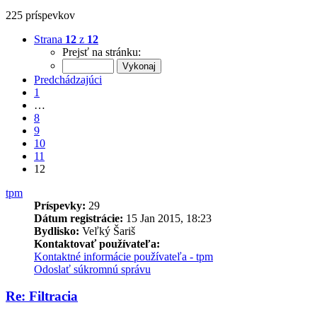
225 príspevkov
Strana
12
z
12
Prejsť na stránku:
Predchádzajúci
1
…
8
9
10
11
12
tpm
Príspevky:
29
Dátum registrácie:
15 Jan 2015, 18:23
Bydlisko:
Veľký Šariš
Kontaktovať používateľa:
Kontaktné informácie používateľa - tpm
Odoslať súkromnú správu
Re: Filtracia