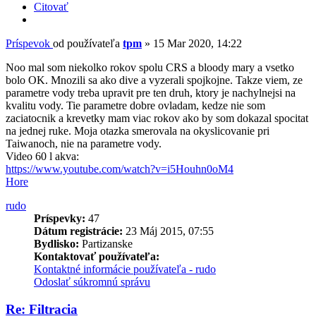
Citovať
Príspevok
od používateľa
tpm
»
15 Mar 2020, 14:22
Noo mal som niekolko rokov spolu CRS a bloody mary a vsetko
bolo OK. Mnozili sa ako dive a vyzerali spojkojne. Takze viem, ze
parametre vody treba upravit pre ten druh, ktory je nachylnejsi na
kvalitu vody. Tie parametre dobre ovladam, kedze nie som
zaciatocnik a krevetky mam viac rokov ako by som dokazal spocitat
na jednej ruke. Moja otazka smerovala na okyslicovanie pri
Taiwanoch, nie na parametre vody.
Video 60 l akva:
https://www.youtube.com/watch?v=i5Houhn0oM4
Hore
rudo
Príspevky:
47
Dátum registrácie:
23 Máj 2015, 07:55
Bydlisko:
Partizanske
Kontaktovať používateľa:
Kontaktné informácie používateľa - rudo
Odoslať súkromnú správu
Re: Filtracia