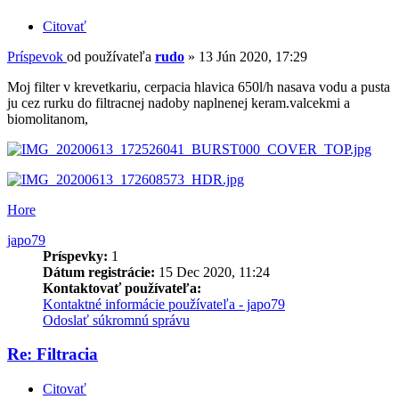
Citovať
Príspevok
od používateľa
rudo
»
13 Jún 2020, 17:29
Moj filter v krevetkariu, cerpacia hlavica 650l/h nasava vodu a pusta
ju cez rurku do filtracnej nadoby naplnenej keram.valcekmi a
biomolitanom,
Hore
japo79
Príspevky:
1
Dátum registrácie:
15 Dec 2020, 11:24
Kontaktovať používateľa:
Kontaktné informácie používateľa - japo79
Odoslať súkromnú správu
Re: Filtracia
Citovať