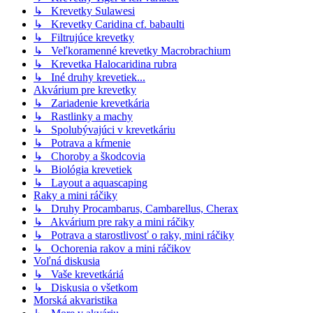
↳ Krevetky Sulawesi
↳ Krevetky Caridina cf. babaulti
↳ Filtrujúce krevetky
↳ Veľkoramenné krevetky Macrobrachium
↳ Krevetka Halocaridina rubra
↳ Iné druhy krevetiek...
Akvárium pre krevetky
↳ Zariadenie krevetkária
↳ Rastlinky a machy
↳ Spolubývajúci v krevetkáriu
↳ Potrava a kŕmenie
↳ Choroby a škodcovia
↳ Biológia krevetiek
↳ Layout a aquascaping
Raky a mini ráčiky
↳ Druhy Procambarus, Cambarellus, Cherax
↳ Akvárium pre raky a mini ráčiky
↳ Potrava a starostlivosť o raky, mini ráčiky
↳ Ochorenia rakov a mini ráčikov
Voľná diskusia
↳ Vaše krevetkáriá
↳ Diskusia o všetkom
Morská akvaristika