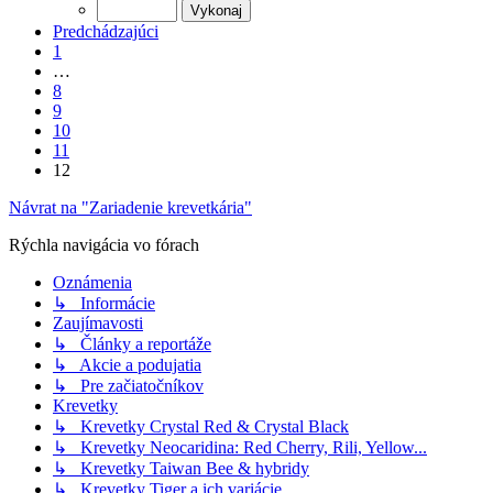
Predchádzajúci
1
…
8
9
10
11
12
Návrat na "Zariadenie krevetkária"
Rýchla navigácia vo fórach
Oznámenia
↳ Informácie
Zaujímavosti
↳ Články a reportáže
↳ Akcie a podujatia
↳ Pre začiatočníkov
Krevetky
↳ Krevetky Crystal Red & Crystal Black
↳ Krevetky Neocaridina: Red Cherry, Rili, Yellow...
↳ Krevetky Taiwan Bee & hybridy
↳ Krevetky Tiger a ich variácie