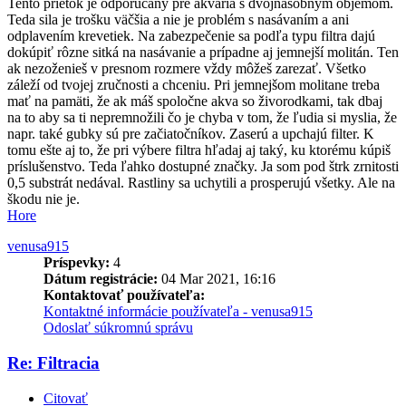
Tento prietok je odporúčaný pre akvária s dvojnásobným objemom.
Teda sila je trošku väčšia a nie je problém s nasávaním a ani
odplavením krevetiek. Na zabezpečenie sa podľa typu filtra dajú
dokúpiť rôzne sitká na nasávanie a prípadne aj jemnejší molitán. Ten
ak nezoženieš v presnom rozmere vždy môžeš zarezať. Všetko
záleží od tvojej zručnosti a chceniu. Pri jemnejšom molitane treba
mať na pamäti, že ak máš spoločne akva so živorodkami, tak dbaj
na to aby sa ti nepremnožili čo je chyba v tom, že ľudia si myslia, že
napr. také gubky sú pre začiatočníkov. Zaserú a upchajú filter. K
tomu ešte aj to, že pri výbere filtra hľadaj aj taký, ku ktorému kúpiš
príslušenstvo. Teda ľahko dostupné značky. Ja som pod štrk zrnitosti
0,5 substrát nedával. Rastliny sa uchytili a prosperujú všetky. Ale na
škodu nie je.
Hore
venusa915
Príspevky:
4
Dátum registrácie:
04 Mar 2021, 16:16
Kontaktovať používateľa:
Kontaktné informácie používateľa - venusa915
Odoslať súkromnú správu
Re: Filtracia
Citovať