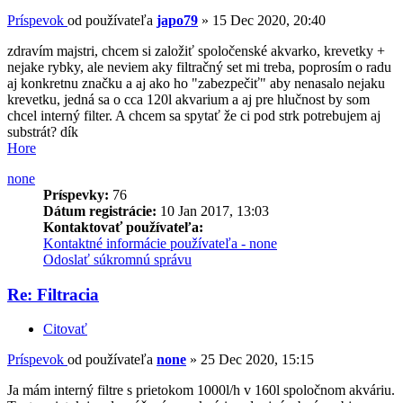
Príspevok
od používateľa
japo79
»
15 Dec 2020, 20:40
zdravím majstri, chcem si založiť spoločenské akvarko, krevetky +
nejake rybky, ale neviem aky filtračný set mi treba, poprosím o radu
aj konkretnu značku a aj ako ho "zabezpečiť" aby nenasalo nejaku
krevetku, jedná sa o cca 120l akvarium a aj pre hlučnost by som
chcel interný filter. A chcem sa spytať že ci pod strk potrebujem aj
substrát? dík
Hore
none
Príspevky:
76
Dátum registrácie:
10 Jan 2017, 13:03
Kontaktovať používateľa:
Kontaktné informácie používateľa - none
Odoslať súkromnú správu
Re: Filtracia
Citovať
Príspevok
od používateľa
none
»
25 Dec 2020, 15:15
Ja mám interný filtre s prietokom 1000l/h v 160l spoločnom akváriu.