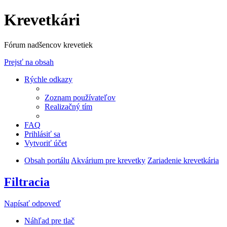
Krevetkári
Fórum nadšencov krevetiek
Prejsť na obsah
Rýchle odkazy
Zoznam používateľov
Realizačný tím
FAQ
Prihlásiť sa
Vytvoriť účet
Obsah portálu
Akvárium pre krevetky
Zariadenie krevetkária
Filtracia
Napísať odpoveď
Náhľad pre tlač