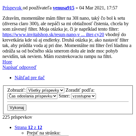
Príspevok
od používateľa
venusa915
»
04 Mar 2021, 17:57
Zdravím, momentálne mám filter na 30l nano, taký čo bol k setu
(diversa claro 300), ale nepáči sa mi obtiažnosť čistenia, chcela by
som závesný filter. Moja otázka je, či je napríklad tento filter:
https://www.invitalshop.sk/resun-nano-v ... ilter-cy20
vhodný do
krevetkária kde sú aj endlerky. Druhá otázka je, ako nastaviť filter
tak, aby prúdila voda aj pri dne. Momentálne mi filter čerí hladinu a
odráža sa od bočného skla smerom dolu ale inde moc pohyb
nevidím, tak neviem. Mám rozstrekovaciu rampu na filtri.
Hore
Napísať odpoveď
Náhľad pre tlač
Zobraziť:
Zoradiť podľa:
Smer:
225 príspevkov
Strana
12
z
12
Prejsť na stránku: