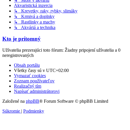
↳ More v akváriu
Akvaristická inzercia
↳ Krevetky, raky, rybky, slimáky
↳ Krmivá a doplnky
↳ Rastlinky a machy
↳ Akváriá a technika
Kto je prítomný
Užívatelia prezerajúci toto fórum: Žiadny pripojení užívatelia a 0
neregistrovaných
Obsah portálu
Všetky časy sú v
UTC+02:00
Vymazať cookies
Zoznam používateľov
Realizačný tím
Napísať administrátorovi
Založené na
phpBB
® Forum Software © phpBB Limited
Súkromie
|
Podmienky