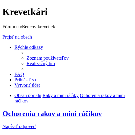
Krevetkári
Fórum nadšencov krevetiek
Prejsť na obsah
Rýchle odkazy
Zoznam používateľov
Realizačný tím
FAQ
Prihlásiť sa
Vytvoriť účet
Obsah portálu
Raky a mini ráčiky
Ochorenia rakov a mini
ráčikov
Ochorenia rakov a mini ráčikov
Napísať odpoveď