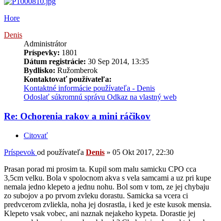
Hore
Denis
Administrátor
Príspevky:
1801
Dátum registrácie:
30 Sep 2014, 13:35
Bydlisko:
Ružomberok
Kontaktovať používateľa:
Kontaktné informácie používateľa - Denis
Odoslať súkromnú správu
Odkaz na vlastný web
Re: Ochorenia rakov a mini ráčikov
Citovať
Príspevok
od používateľa
Denis
»
05 Okt 2017, 22:30
Prasan porad mi prosim ta. Kupil som malu samicku CPO cca
3,5cm velku. Bola v spolocnom akva s vela samcami a uz pri kupe
nemala jedno klepeto a jednu nohu. Bol som v tom, ze jej chybaju
zo subojov a po prvom zvleku dorastu. Samicka sa vcera ci
predvcerom zvliekla, noha jej dosrastla, i ked je este kusok mensia.
Klepeto vsak vobec, ani naznak nejakeho kypeta. Dorastie jej