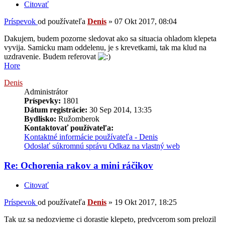
Citovať
Príspevok
od používateľa
Denis
»
07 Okt 2017, 08:04
Dakujem, budem pozorne sledovat ako sa situacia ohladom klepeta
vyvija. Samicku mam oddelenu, je s krevetkami, tak ma klud na
uzdravenie. Budem referovat
Hore
Denis
Administrátor
Príspevky:
1801
Dátum registrácie:
30 Sep 2014, 13:35
Bydlisko:
Ružomberok
Kontaktovať používateľa:
Kontaktné informácie používateľa - Denis
Odoslať súkromnú správu
Odkaz na vlastný web
Re: Ochorenia rakov a mini ráčikov
Citovať
Príspevok
od používateľa
Denis
»
19 Okt 2017, 18:25
Tak uz sa nedozvieme ci dorastie klepeto, predvcerom som prelozil