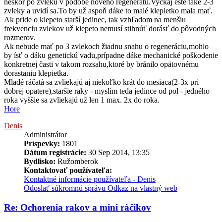
neskôr po zvleku v podobe nového regenerátu.Vyčkaj ešte také 2-3
zvleky a uvidí sa.To by už aspoň dáke to malé klepietko mala mať.
Ak pride o klepeto starší jedinec, tak vzhľadom na menšiu
frekvenciu zvlekov už klepeto nemusí stihnúť dorásť do pôvodných
rozmerov.
Ak nebude mať po 3 zvlekoch žiadnu snahu o regeneráciu,mohlo
by ísť o dáku genetickú vadu,prípadne dáke mechanické poškodenie
konkretnej časti v takom rozsahu,ktoré by bránilo opätovnému
dorastaniu klepietka.
Mladé ráčatá sa zvliekajú aj niekoľko krát do mesiaca(2-3x pri
dobrej opatere),staršie raky - myslím teda jedince od pol - jedného
roka vyššie sa zvliekajú už len 1 max. 2x do roka.
Hore
Denis
Administrátor
Príspevky:
1801
Dátum registrácie:
30 Sep 2014, 13:35
Bydlisko:
Ružomberok
Kontaktovať používateľa:
Kontaktné informácie používateľa - Denis
Odoslať súkromnú správu
Odkaz na vlastný web
Re: Ochorenia rakov a mini ráčikov