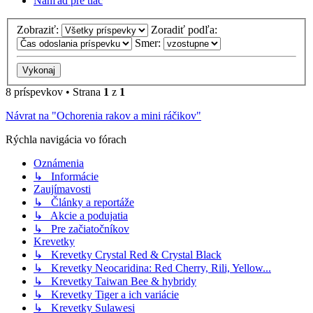
Náhľad pre tlač
Zobraziť:
Zoradiť podľa:
Smer:
8 príspevkov • Strana
1
z
1
Návrat na "Ochorenia rakov a mini ráčikov"
Rýchla navigácia vo fórach
Oznámenia
↳ Informácie
Zaujímavosti
↳ Články a reportáže
↳ Akcie a podujatia
↳ Pre začiatočníkov
Krevetky
↳ Krevetky Crystal Red & Crystal Black
↳ Krevetky Neocaridina: Red Cherry, Rili, Yellow...
↳ Krevetky Taiwan Bee & hybridy
↳ Krevetky Tiger a ich variácie
↳ Krevetky Sulawesi