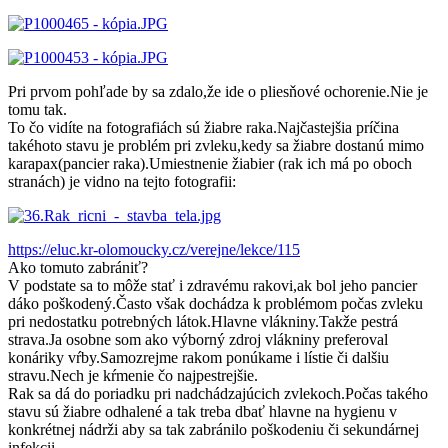
Pri prvom pohľade by sa zdalo,že ide o pliesňové ochorenie.Nie je
tomu tak.
To čo vidíte na fotografiách sú žiabre raka.Najčastejšia príčina
takéhoto stavu je problém pri zvleku,kedy sa žiabre dostanú mimo
karapax(pancier raka).Umiestnenie žiabier (rak ich má po oboch
stranách) je vidno na tejto fotografii:
https://eluc.kr-olomoucky.cz/verejne/lekce/115
Ako tomuto zabrániť?
V podstate sa to môže stať i zdravému rakovi,ak bol jeho pancier
dáko poškodený.Často však dochádza k problémom počas zvleku
pri nedostatku potrebných látok.Hlavne vlákniny.Takže pestrá
strava.Ja osobne som ako výborný zdroj vlákniny preferoval
konáriky vŕby.Samozrejme rakom ponúkame i lístie či dalšiu
stravu.Nech je kŕmenie čo najpestrejšie.
Rak sa dá do poriadku pri nadchádzajúcich zvlekoch.Počas takého
stavu sú žiabre odhalené a tak treba dbať hlavne na hygienu v
konkrétnej nádrži aby sa tak zabránilo poškodeniu či sekundárnej
infekcii.