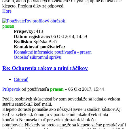
casom, alebo po viacerych zvlekoch? Chyba jej uplne od tela cele
klepeto. Predom diky za odpoved.
Hore
prasan
Príspevky:
413
Dátum registrácie:
06 Okt 2014, 14:59
Bydlisko:
Spišská Belá
Kontaktovať používateľa:
Kontaktné informácie používateľa - prasan
Odoslať súkromnú správu
Re: Ochorenia rakov a mini ráčikov
Citovať
Príspevok
od používateľa
prasan
»
06 Okt 2017, 15:44
Podľa osobných skúseností by som povedal,že sa jedná o vekom
staršiu samičku.I keď malú.
Klepeto dorastá pomalšie ako nôžky.Hlavne u starších kúskov.Aj
keď sa zvliekla,k čomu ju v podstate núti akákoľvek strata
končatín.Nemusela mať pre zvlek dostatok látok čo
potrebovala.Niekedy sa preto stane,že sa klepeto začne prestrkávať i