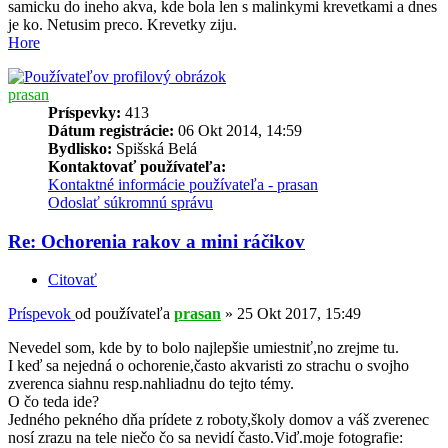
samicku do ineho akva, kde bola len s malinkymi krevetkami a dnes
je ko. Netusim preco. Krevetky ziju.
Hore
prasan
Príspevky:
413
Dátum registrácie:
06 Okt 2014, 14:59
Bydlisko:
Spišská Belá
Kontaktovať používateľa:
Kontaktné informácie používateľa - prasan
Odoslať súkromnú správu
Re: Ochorenia rakov a mini ráčikov
Citovať
Príspevok
od používateľa
prasan
»
25 Okt 2017, 15:49
Nevedel som, kde by to bolo najlepšie umiestniť,no zrejme tu.
I keď sa nejedná o ochorenie,často akvaristi zo strachu o svojho
zverenca siahnu resp.nahliadnu do tejto témy.
O čo teda ide?
Jedného pekného dňa prídete z roboty,školy domov a váš zverenec
nosí zrazu na tele niečo čo sa nevidí často.Viď.moje fotografie: