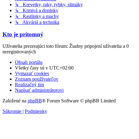
↳ Krevetky, raky, rybky, slimáky
↳ Krmivá a doplnky
↳ Rastlinky a machy
↳ Akváriá a technika
Kto je prítomný
Užívatelia prezerajúci toto fórum: Žiadny pripojení užívatelia a 0
neregistrovaných
Obsah portálu
Všetky časy sú v
UTC+02:00
Vymazať cookies
Zoznam používateľov
Realizačný tím
Napísať administrátorovi
Založené na
phpBB
® Forum Software © phpBB Limited
Súkromie
|
Podmienky