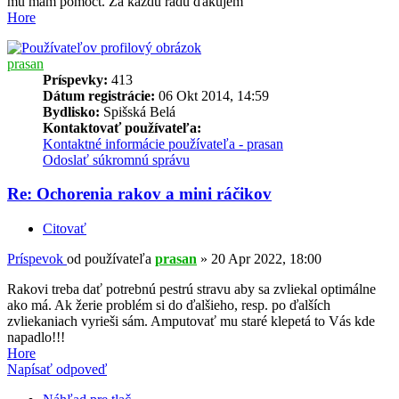
mu mam pomôct. Za každú radu ďakujem
Hore
prasan
Príspevky:
413
Dátum registrácie:
06 Okt 2014, 14:59
Bydlisko:
Spišská Belá
Kontaktovať používateľa:
Kontaktné informácie používateľa - prasan
Odoslať súkromnú správu
Re: Ochorenia rakov a mini ráčikov
Citovať
Príspevok
od používateľa
prasan
»
20 Apr 2022, 18:00
Rakovi treba dať potrebnú pestrú stravu aby sa zvliekal optimálne
ako má. Ak žerie problém si do ďalšieho, resp. po ďalších
zvliekaniach vyrieši sám. Amputovať mu staré klepetá to Vás kde
napadlo!!!
Hore
Napísať odpoveď