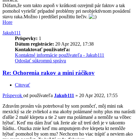
Dúfam,že som takto aspoň v krátkosti ozrejmil pár faktov a tak
pomohol vyriešiť prípadné problémy pri neobjektívnom posúdení
stavu raka.Možno i predišiel použitiu liečiv.
Hore
Jakub111
Príspevky:
1
Dátum registrácie:
20 Apr 2022, 17:38
Kontaktovať používateľa:
Kontaktné informácie používateľa - Jakub111
Odoslať súkromnú správu
Re: Ochorenia rakov a mini ráčikov
Citovať
Príspevok
od používateľa
Jakub111
»
20 Apr 2022, 17:55
Zdravím prosím vás potreboval by som pomôcť, môj mini rak
mexický sa zle zvliekol a ma akoby polámané nohy plus mu narástli
ďalšie 2 malé klepeta a tie 2 sare ma polámané a nemôže sa vôbec
hýbať. Keď mu dám žrať tak žerie ale už tretí deň je v takomto
štádiu.. Otazka znie keď mu amputujem dve klepeta kt nemôže
hýbať pomohol by som mu? Nechcem ho viac trápiť a neviem ako