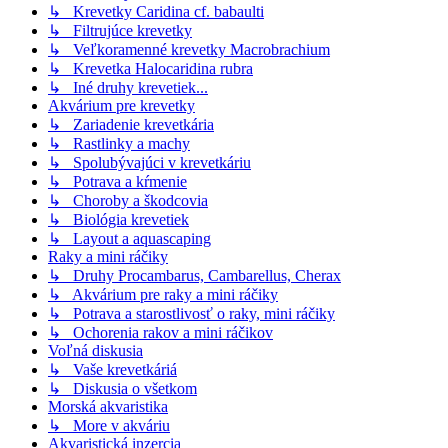
↳ Krevetky Caridina cf. babaulti
↳ Filtrujúce krevetky
↳ Veľkoramenné krevetky Macrobrachium
↳ Krevetka Halocaridina rubra
↳ Iné druhy krevetiek...
Akvárium pre krevetky
↳ Zariadenie krevetkária
↳ Rastlinky a machy
↳ Spolubývajúci v krevetkáriu
↳ Potrava a kŕmenie
↳ Choroby a škodcovia
↳ Biológia krevetiek
↳ Layout a aquascaping
Raky a mini ráčiky
↳ Druhy Procambarus, Cambarellus, Cherax
↳ Akvárium pre raky a mini ráčiky
↳ Potrava a starostlivosť o raky, mini ráčiky
↳ Ochorenia rakov a mini ráčikov
Voľná diskusia
↳ Vaše krevetkáriá
↳ Diskusia o všetkom
Morská akvaristika
↳ More v akváriu
Akvaristická inzercia