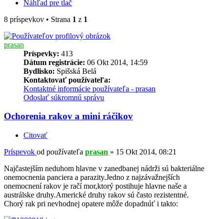
Náhľad pre tlač
8 príspevkov • Strana
1
z
1
prasan
Príspevky:
413
Dátum registrácie:
06 Okt 2014, 14:59
Bydlisko:
Spišská Belá
Kontaktovať používateľa:
Kontaktné informácie používateľa - prasan
Odoslať súkromnú správu
Ochorenia rakov a mini ráčikov
Citovať
Príspevok
od používateľa
prasan
»
15 Okt 2014, 08:21
Najčastejším neduhom hlavne v zanedbanej nádrži sú bakteriálne
onemocnenia panciera a parazity.Jedno z najzávažnejších
onemocnení rakov je račí mor,ktorý postihuje hlavne naše a
austrálske druhy.Americké druhy rakov sú často rezistentné.
Chorý rak pri nevhodnej opatere môže dopadnúť i takto: