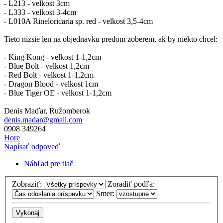
- L213 - velkost 3cm
- L333 - velkost 3-4cm
- L010A Rineloricaria sp. red - velkost 3,5-4cm
Tieto nizsie len na objednavku predom zoberem, ak by niekto chcel:
- King Kong - velkost 1-1,2cm
- Blue Bolt - velkost 1,2cm
- Red Bolt - velkost 1-1,2cm
- Dragon Blood - velkost 1cm
- Blue Tiger OE - velkost 1-1,2cm
Denis Maďar, Ružomberok
denis.madar@gmail.com
0908 349264
Hore
Napísať odpoveď
Náhľad pre tlač
Zobraziť:
Zoradiť podľa:
Smer: