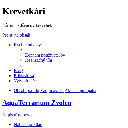
Krevetkári
Fórum nadšencov krevetiek
Prejsť na obsah
Rýchle odkazy
Zoznam používateľov
Realizačný tím
FAQ
Prihlásiť sa
Vytvoriť účet
Obsah portálu
Zaujímavosti
Akcie a podujatia
AquaTerrarium Zvolen
Napísať odpoveď
Náhľad pre tlač