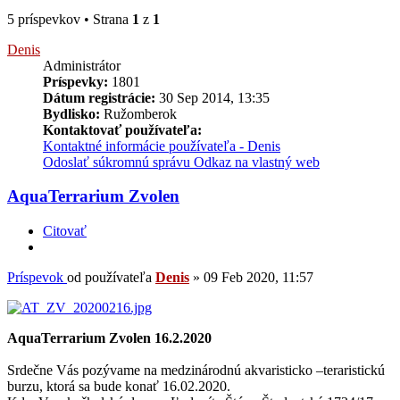
5 príspevkov • Strana
1
z
1
Denis
Administrátor
Príspevky:
1801
Dátum registrácie:
30 Sep 2014, 13:35
Bydlisko:
Ružomberok
Kontaktovať používateľa:
Kontaktné informácie používateľa - Denis
Odoslať súkromnú správu
Odkaz na vlastný web
AquaTerrarium Zvolen
Citovať
Príspevok
od používateľa
Denis
»
09 Feb 2020, 11:57
AquaTerrarium Zvolen 16.2.2020
Srdečne Vás pozývame na medzinárodnú akvaristicko –teraristickú
burzu, ktorá sa bude konať 16.02.2020.