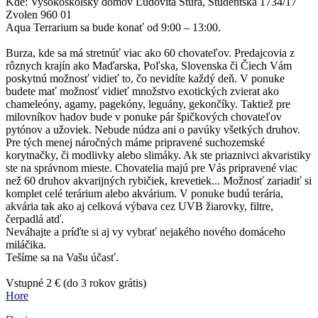
Kde: Vysokoškolský domov Ľudovíta Štúra, Študentská 1734/17
Zvolen 960 01
Aqua Terrarium sa bude konať od 9:00 – 13:00.
Burza, kde sa má stretnúť viac ako 60 chovateľov. Predajcovia z
rôznych krajín ako Maďarska, Poľska, Slovenska či Čiech Vám
poskytnú možnosť vidieť to, čo nevidíte každý deň. V ponuke
budete mať možnosť vidieť množstvo exotických zvierat ako
chameleóny, agamy, pagekóny, leguány, gekončíky. Taktiež pre
milovníkov hadov bude v ponuke pár špičkových chovateľov
pytónov a užoviek. Nebude núdza ani o pavúky všetkých druhov.
Pre tých menej náročných máme pripravené suchozemské
korytnačky, či modlivky alebo slimáky. Ak ste priaznivci akvaristiky
ste na správnom mieste. Chovatelia majú pre Vás pripravené viac
než 60 druhov akvarijných rybičiek, krevetiek... Možnosť zariadiť si
komplet celé terárium alebo akvárium. V ponuke budú terária,
akvária tak ako aj celková výbava cez UVB žiarovky, filtre,
čerpadlá atď.
Neváhajte a príďte si aj vy vybrať nejakého nového domáceho
miláčika.
Tešíme sa na Vašu účasť.
Vstupné 2 € (do 3 rokov grátis)
Hore