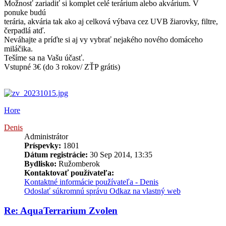
Možnosť zariadiť si komplet celé terárium alebo akvárium. V
ponuke budú
terária, akvária tak ako aj celková výbava cez UVB žiarovky, filtre,
čerpadlá atď.
Neváhajte a príďte si aj vy vybrať nejakého nového domáceho
miláčika.
Tešíme sa na Vašu účasť.
Vstupné 3€ (do 3 rokov/ ZŤP grátis)
Hore
Denis
Administrátor
Príspevky:
1801
Dátum registrácie:
30 Sep 2014, 13:35
Bydlisko:
Ružomberok
Kontaktovať používateľa:
Kontaktné informácie používateľa - Denis
Odoslať súkromnú správu
Odkaz na vlastný web
Re: AquaTerrarium Zvolen