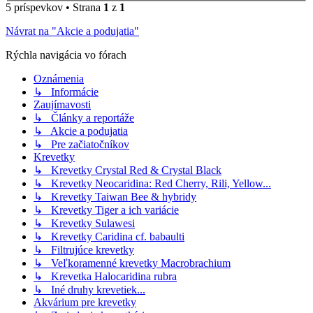
5 príspevkov • Strana
1
z
1
Návrat na "Akcie a podujatia"
Rýchla navigácia vo fórach
Oznámenia
↳ Informácie
Zaujímavosti
↳ Články a reportáže
↳ Akcie a podujatia
↳ Pre začiatočníkov
Krevetky
↳ Krevetky Crystal Red & Crystal Black
↳ Krevetky Neocaridina: Red Cherry, Rili, Yellow...
↳ Krevetky Taiwan Bee & hybridy
↳ Krevetky Tiger a ich variácie
↳ Krevetky Sulawesi
↳ Krevetky Caridina cf. babaulti
↳ Filtrujúce krevetky
↳ Veľkoramenné krevetky Macrobrachium
↳ Krevetka Halocaridina rubra
↳ Iné druhy krevetiek...
Akvárium pre krevetky