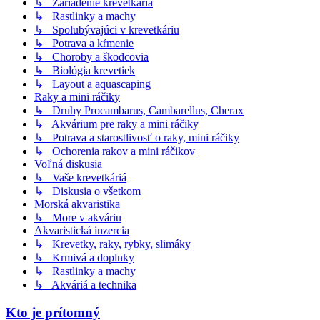
↳ Zariadenie krevetkária
↳ Rastlinky a machy
↳ Spolubývajúci v krevetkáriu
↳ Potrava a kŕmenie
↳ Choroby a škodcovia
↳ Biológia krevetiek
↳ Layout a aquascaping
Raky a mini ráčiky
↳ Druhy Procambarus, Cambarellus, Cherax
↳ Akvárium pre raky a mini ráčiky
↳ Potrava a starostlivosť o raky, mini ráčiky
↳ Ochorenia rakov a mini ráčikov
Voľná diskusia
↳ Vaše krevetkáriá
↳ Diskusia o všetkom
Morská akvaristika
↳ More v akváriu
Akvaristická inzercia
↳ Krevetky, raky, rybky, slimáky
↳ Krmivá a doplnky
↳ Rastlinky a machy
↳ Akváriá a technika
Kto je prítomný