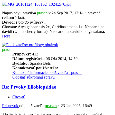
Naposledy upravil/-a
prasan
v 24 Sep 2017, 12:14, upravené
celkom 1 krát.
Dôvod:
Foto do príspevku.
Chovám: Atya gabonensis 2x, Caridina amano 1x, Neocaridina
davidi (wild a cherry forma), Neocaridina davidi orange sakura.
Hore
prasan
Príspevky:
413
Dátum registrácie:
06 Okt 2014, 14:59
Bydlisko:
Spišská Belá
Kontaktovať používateľa:
Kontaktné informácie používateľa - prasan
Odoslať súkromnú správu
Re: Prvoky Ellobiopsidae
Citovať
Príspevok
od používateľa
prasan
»
23 Jan 2025, 16:49
Ahojte. Priznám sa, že pre prácu som tu dlho nebol ani nečítal