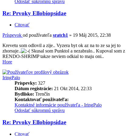
Odoslať súkromnú správu
Re: Prvoky Ellobiopsidae
Citovať
Príspevok
od používateľa
sratch1
»
19 Máj 2015, 22:38
Krevetu som odlovil a zije.. Vyzera byt ok az na to ze sa jej to
zhorsuje..
Skusal som Punktol a nezabralo.. Kupoval som z
RENDO-SHRIMP takze neviem odkial to maju oni..
Hore
IringPalo
Príspevky:
327
Dátum registrácie:
21 Okt 2014, 22:33
Bydlisko:
Trenčín
Kontaktovať používateľa:
Kontaktné informácie používateľa - IringPalo
Odoslať súkromnú správu
Re: Prvoky Ellobiopsidae
Citovať