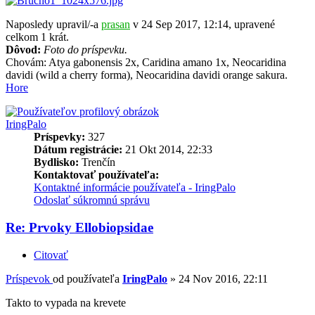
Naposledy upravil/-a
prasan
v 24 Sep 2017, 12:14, upravené
celkom 1 krát.
Dôvod:
Foto do príspevku.
Chovám: Atya gabonensis 2x, Caridina amano 1x, Neocaridina
davidi (wild a cherry forma), Neocaridina davidi orange sakura.
Hore
IringPalo
Príspevky:
327
Dátum registrácie:
21 Okt 2014, 22:33
Bydlisko:
Trenčín
Kontaktovať používateľa:
Kontaktné informácie používateľa - IringPalo
Odoslať súkromnú správu
Re: Prvoky Ellobiopsidae
Citovať
Príspevok
od používateľa
IringPalo
»
24 Nov 2016, 22:11
Takto to vypada na krevete