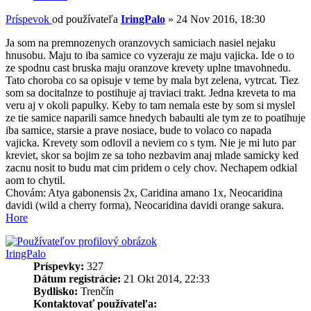
Príspevok
od používateľa
IringPalo
»
24 Nov 2016, 18:30
Ja som na premnozenych oranzovych samiciach nasiel nejaku
hnusobu. Maju to iba samice co vyzeraju ze maju vajicka. Ide o to
ze spodnu cast bruska maju oranzove krevety uplne tmavohnedu.
Tato choroba co sa opisuje v teme by mala byt zelena, vytrcat. Tiez
som sa docitalnze to postihuje aj traviaci trakt. Jedna kreveta to ma
veru aj v okoli papulky. Keby to tam nemala este by som si myslel
ze tie samice naparili samce hnedych babaulti ale tym ze to poatihuje
iba samice, starsie a prave nosiace, bude to volaco co napada
vajicka. Krevety som odlovil a neviem co s tym. Nie je mi luto par
kreviet, skor sa bojim ze sa toho nezbavim anaj mlade samicky ked
zacnu nosit to budu mat cim pridem o cely chov. Nechapem odkial
aom to chytil.
Chovám: Atya gabonensis 2x, Caridina amano 1x, Neocaridina
davidi (wild a cherry forma), Neocaridina davidi orange sakura.
Hore
IringPalo
Príspevky:
327
Dátum registrácie:
21 Okt 2014, 22:33
Bydlisko:
Trenčín
Kontaktovať používateľa: