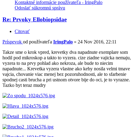
Kontaktné informácie používateľa - IringPalo
Odoslať súkromnú správu
Re: Prvoky Ellobiopsidae
Citovať
Príspevok
od používateľa
IringPalo
»
24 Nov 2016, 22:11
Takze sme o krok vpred, krevetky dva napadnute exemplare som
hodil pod mikroskop a takto to vyzera. cize ziadne vajicka nemaju,
vyzera to na prvy pohlad ako nekroza, ale bude to niecim
napadnute... Krevetka vyzera vlastne ako keby nosila velmi tmave
vajcia, chovanie viac menej bez pozoruhodnosti, ale to sfarbenie
spodnej casti brucha a pri ustnom otvore bije do oci, je to vyrazne.
Tazko byt teraz mudry