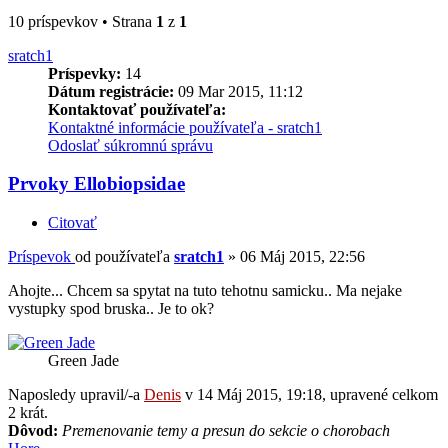
10 príspevkov • Strana
1
z
1
sratch1
Príspevky:
14
Dátum registrácie:
09 Mar 2015, 11:12
Kontaktovať používateľa:
Kontaktné informácie používateľa - sratch1
Odoslať súkromnú správu
Prvoky Ellobiopsidae
Citovať
Príspevok
od používateľa
sratch1
»
06 Máj 2015, 22:56
Ahojte... Chcem sa spytat na tuto tehotnu samicku.. Ma nejake
vystupky spod bruska.. Je to ok?
Green Jade
Naposledy upravil/-a
Denis
v 14 Máj 2015, 19:18, upravené celkom
2 krát.
Dôvod:
Premenovanie temy a presun do sekcie o chorobach