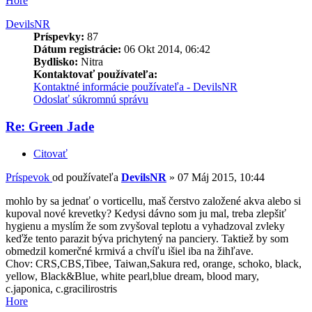
Hore
DevilsNR
Príspevky:
87
Dátum registrácie:
06 Okt 2014, 06:42
Bydlisko:
Nitra
Kontaktovať používateľa:
Kontaktné informácie používateľa - DevilsNR
Odoslať súkromnú správu
Re: Green Jade
Citovať
Príspevok
od používateľa
DevilsNR
»
07 Máj 2015, 10:44
mohlo by sa jednať o vorticellu, maš čerstvo založené akva alebo si
kupoval nové krevetky? Kedysi dávno som ju mal, treba zlepšiť
hygienu a myslím že som zvyšoval teplotu a vyhadzoval zvleky
keďže tento parazit býva prichytený na panciery. Taktiež by som
obmedzil komerčné krmivá a chvíľu išiel iba na žihľave.
Chov: CRS,CBS,Tibee, Taiwan,Sakura red, orange, schoko, black,
yellow, Black&Blue, white pearl,blue dream, blood mary,
c.japonica, c.gracilirostris
Hore