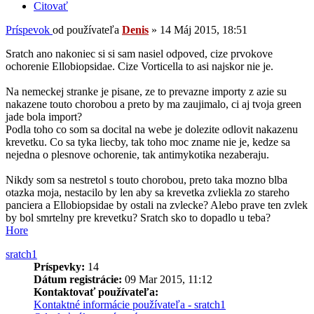
Citovať
Príspevok
od používateľa
Denis
»
14 Máj 2015, 18:51
Sratch ano nakoniec si si sam nasiel odpoved, cize prvokove
ochorenie Ellobiopsidae. Cize Vorticella to asi najskor nie je.
Na nemeckej stranke je pisane, ze to prevazne importy z azie su
nakazene touto chorobou a preto by ma zaujimalo, ci aj tvoja green
jade bola import?
Podla toho co som sa docital na webe je dolezite odlovit nakazenu
krevetku. Co sa tyka liecby, tak toho moc zname nie je, kedze sa
nejedna o plesnove ochorenie, tak antimykotika nezaberaju.
Nikdy som sa nestretol s touto chorobou, preto taka mozno blba
otazka moja, nestacilo by len aby sa krevetka zvliekla zo stareho
panciera a Ellobiopsidae by ostali na zvlecke? Alebo prave ten zvlek
by bol smrtelny pre krevetku? Sratch sko to dopadlo u teba?
Hore
sratch1
Príspevky:
14
Dátum registrácie:
09 Mar 2015, 11:12
Kontaktovať používateľa:
Kontaktné informácie používateľa - sratch1