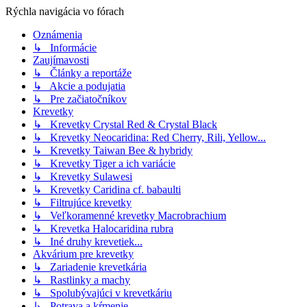
Rýchla navigácia vo fórach
Oznámenia
↳ Informácie
Zaujímavosti
↳ Články a reportáže
↳ Akcie a podujatia
↳ Pre začiatočníkov
Krevetky
↳ Krevetky Crystal Red & Crystal Black
↳ Krevetky Neocaridina: Red Cherry, Rili, Yellow...
↳ Krevetky Taiwan Bee & hybridy
↳ Krevetky Tiger a ich variácie
↳ Krevetky Sulawesi
↳ Krevetky Caridina cf. babaulti
↳ Filtrujúce krevetky
↳ Veľkoramenné krevetky Macrobrachium
↳ Krevetka Halocaridina rubra
↳ Iné druhy krevetiek...
Akvárium pre krevetky
↳ Zariadenie krevetkária
↳ Rastlinky a machy
↳ Spolubývajúci v krevetkáriu
↳ Potrava a kŕmenie