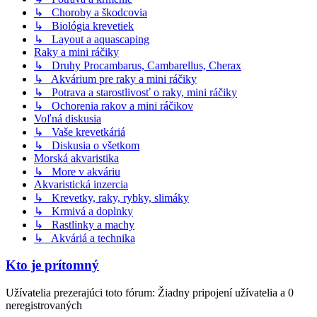
↳ Choroby a škodcovia
↳ Biológia krevetiek
↳ Layout a aquascaping
Raky a mini ráčiky
↳ Druhy Procambarus, Cambarellus, Cherax
↳ Akvárium pre raky a mini ráčiky
↳ Potrava a starostlivosť o raky, mini ráčiky
↳ Ochorenia rakov a mini ráčikov
Voľná diskusia
↳ Vaše krevetkáriá
↳ Diskusia o všetkom
Morská akvaristika
↳ More v akváriu
Akvaristická inzercia
↳ Krevetky, raky, rybky, slimáky
↳ Krmivá a doplnky
↳ Rastlinky a machy
↳ Akváriá a technika
Kto je prítomný
Užívatelia prezerajúci toto fórum: Žiadny pripojení užívatelia a 0
neregistrovaných