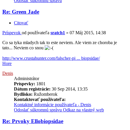
Odoslať súkromnú správu
Re: Green Jade
Citovať
Príspevok
od používateľa
sratch1
»
07 Máj 2015, 14:38
Co sa tyka mladych tak to este neviem. Ale viem ze choroba je
tato... Neviem co snou
http://www.crustahunter.com/falscher-pi ... biopsidae/
Hore
Denis
Administrátor
Príspevky:
1801
Dátum registrácie:
30 Sep 2014, 13:35
Bydlisko:
Ružomberok
Kontaktovať používateľa:
Kontaktné informácie používateľa - Denis
Odoslať súkromnú správu
Odkaz na vlastný web
Re: Prvoky Ellobiopsidae