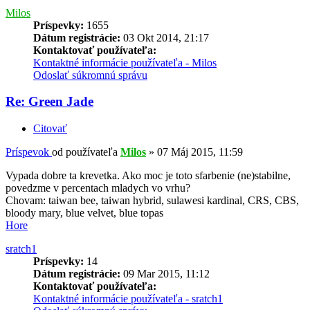
Milos
Príspevky:
1655
Dátum registrácie:
03 Okt 2014, 21:17
Kontaktovať používateľa:
Kontaktné informácie používateľa - Milos
Odoslať súkromnú správu
Re: Green Jade
Citovať
Príspevok
od používateľa
Milos
»
07 Máj 2015, 11:59
Vypada dobre ta krevetka. Ako moc je toto sfarbenie (ne)stabilne,
povedzme v percentach mladych vo vrhu?
Chovam: taiwan bee, taiwan hybrid, sulawesi kardinal, CRS, CBS,
bloody mary, blue velvet, blue topas
Hore
sratch1
Príspevky:
14
Dátum registrácie:
09 Mar 2015, 11:12
Kontaktovať používateľa:
Kontaktné informácie používateľa - sratch1