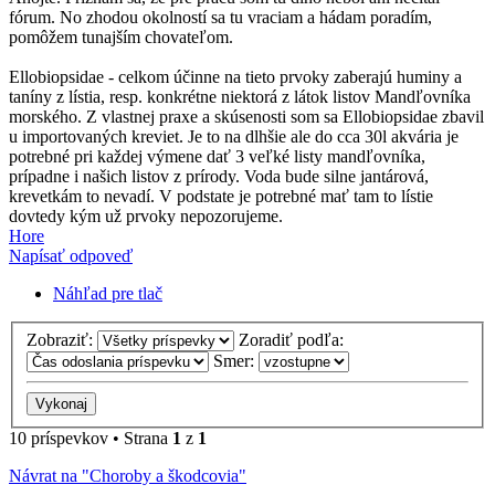
fórum. No zhodou okolností sa tu vraciam a hádam poradím,
pomôžem tunajším chovateľom.
Ellobiopsidae - celkom účinne na tieto prvoky zaberajú huminy a
taníny z lístia, resp. konkrétne niektorá z látok listov Mandľovníka
morského. Z vlastnej praxe a skúsenosti som sa Ellobiopsidae zbavil
u importovaných kreviet. Je to na dlhšie ale do cca 30l akvária je
potrebné pri každej výmene dať 3 veľké listy mandľovníka,
prípadne i našich listov z prírody. Voda bude silne jantárová,
krevetkám to nevadí. V podstate je potrebné mať tam to lístie
dovtedy kým už prvoky nepozorujeme.
Hore
Napísať odpoveď
Náhľad pre tlač
Zobraziť:
Zoradiť podľa:
Smer:
10 príspevkov • Strana
1
z
1
Návrat na "Choroby a škodcovia"