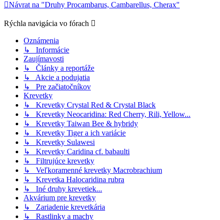
Návrat na "Druhy Procambarus, Cambarellus, Cherax"
Rýchla navigácia vo fórach
Oznámenia
↳ Informácie
Zaujímavosti
↳ Články a reportáže
↳ Akcie a podujatia
↳ Pre začiatočníkov
Krevetky
↳ Krevetky Crystal Red & Crystal Black
↳ Krevetky Neocaridina: Red Cherry, Rili, Yellow...
↳ Krevetky Taiwan Bee & hybridy
↳ Krevetky Tiger a ich variácie
↳ Krevetky Sulawesi
↳ Krevetky Caridina cf. babaulti
↳ Filtrujúce krevetky
↳ Veľkoramenné krevetky Macrobrachium
↳ Krevetka Halocaridina rubra
↳ Iné druhy krevetiek...
Akvárium pre krevetky
↳ Zariadenie krevetkária
↳ Rastlinky a machy