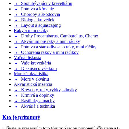
↳ Spolubývajúci v krevetkáriu
↳ Potrava a kŕmenie
↳ Choroby a škodcovia
↳ Biológia krevetiek
↳ Layout a aquascaping
Raky a mini ráčiky
↳ Druhy Procambarus, Cambarellus, Cherax
↳ Akvárium pre raky a mini ráčiky
↳ Potrava a starostlivosť o raky, mini ráčiky
↳ Ochorenia rakov a mini ráčikov
Voľná diskusia
↳ Vaše krevetkáriá
↳ Diskusia o všetkom
Morská akvaristika
↳ More v akváriu
Akvaristická inzercia
↳ Krevetky, raky, rybky, slimáky
↳ Krmivá a doplnky
↳ Rastlinky a machy
↳ Akváriá a technika
Kto je prítomný
Užívatelia prezerajúci toto fórum: Žiadny pripojení užívatelia a 0