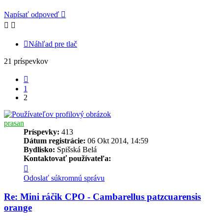
Napísať odpoveď
Náhľad pre tlač
21 príspevkov
Predchádzajúci
1
2
prasan
Príspevky:
413
Dátum registrácie:
06 Okt 2014, 14:59
Bydlisko:
Spišská Belá
Kontaktovať používateľa:
Kontaktné
informácie
Odoslať súkromnú správu
používateľa
-
Re: Mini ráčik CPO - Cambarellus patzcuarensis
prasan
orange