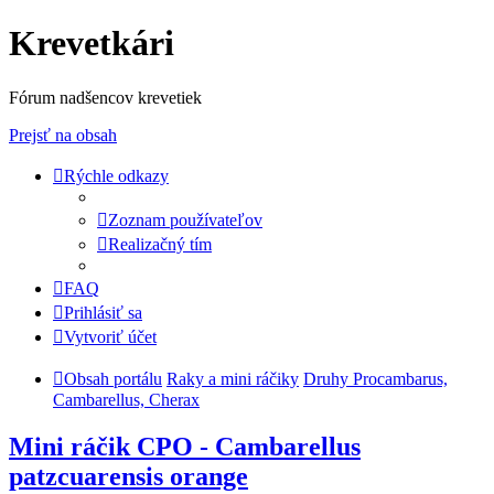
Krevetkári
Fórum nadšencov krevetiek
Prejsť na obsah
Rýchle odkazy
Zoznam používateľov
Realizačný tím
FAQ
Prihlásiť sa
Vytvoriť účet
Obsah portálu
Raky a mini ráčiky
Druhy Procambarus,
Cambarellus, Cherax
Mini ráčik CPO - Cambarellus
patzcuarensis orange