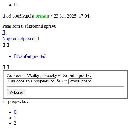
Citovať
Príspevok
od používateľa
prasan
»
23 Jan 2025, 17:04
Písal som ti súkromnú správu.
Hore
Napísať odpoveď
Náhľad pre tlač
Zobraziť:
Zoradiť podľa:
Smer:
21 príspevkov
Predchádzajúci
1
2